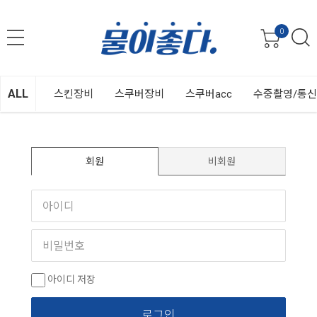
0
ALL
스킨장비
스쿠버장비
스쿠버acc
수중촬영/통
회원
비회원
아이디 저장
로그인