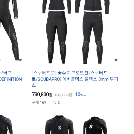
스쿠버프
스쿠버프로
★슈트 프로모션 [스쿠버프
EFINITION
로/SCUBAPRO] 에버플렉스 율렉스 3mm 투피
스
730,800
10
원
812,000
원
%
구매
167
리뷰
2