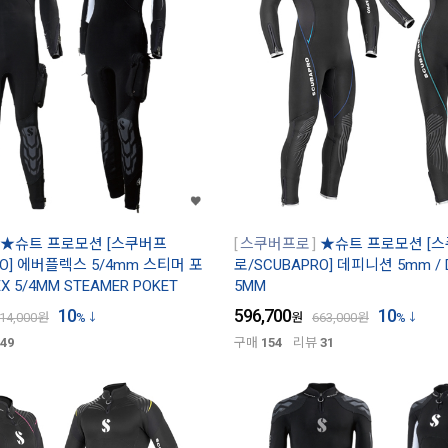
★슈트 프로모션 [스쿠버프
스쿠버프로
★슈트 프로모션 [
RO] 에버플렉스 5/4mm 스티머 포
로/SCUBAPRO] 데피니션 5mm / D
EX 5/4MM STEAMER POKET
5MM
10
596,700
10
14,000
원
%
원
663,000
원
%
49
구매
154
리뷰
31