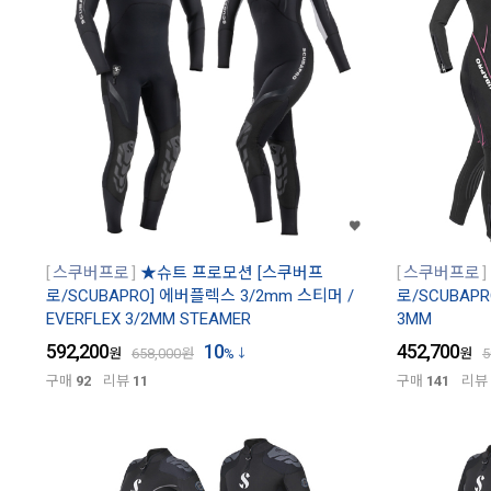
스쿠버프로
★슈트 프로모션 [스쿠버프
스쿠버프로
로/SCUBAPRO] 에버플렉스 3/2mm 스티머 /
로/SCUBAPR
EVERFLEX 3/2MM STEAMER
3MM
592,200
10
452,700
원
658,000
원
%
원
5
구매
92
리뷰
11
구매
141
리뷰