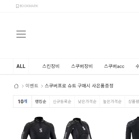
검색
BOOKMARK
ALL
스킨장비
스쿠버장비
스쿠버acc
이벤트
스쿠버프로 슈트 구매시 사은품증정
10
개
랭킹순
신규등록순
낮은가격순
높은가격순
상품