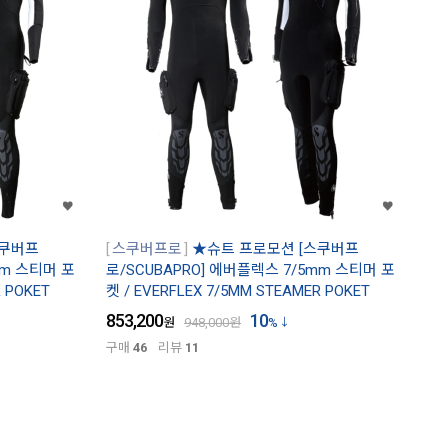
스쿠버프
스쿠버프로
★슈트 프로모션 [스쿠버프
mm 스티머 포
로/SCUBAPRO] 에버플렉스 7/5mm 스티머 포
R POKET
켓 / EVERFLEX 7/5MM STEAMER POKET
853,200
10
원
948,000
원
%
구매
46
리뷰
11