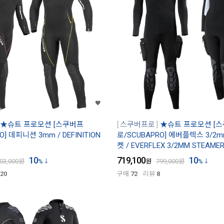
★슈트 프로모션 [스쿠버프
스쿠버프로
★슈트 프로모션 [
O] 데피니션 3mm / DEFINITION
로/SCUBAPRO] 에버플렉스 3/2
켓 / EVERFLEX 3/2MM STEAME
10
719,100
10
03,000
원
%
원
799,000
원
%
20
구매
72
리뷰
8