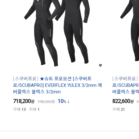
스쿠버프로
★슈트 프로모션 [스쿠버프
스쿠버프로
로/SCUBAPRO] EVERFLEX YULEX 3/2mm 에
로/SCUBAPRO
버플렉스 율렉스 3/2mm
버플렉스 율렉
718,200
10
822,600
원
798,000
원
%
원
9
구매
13
리뷰
1
구매
21