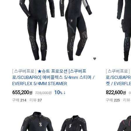
스쿠버프로
★슈트 프로모션 [스쿠버프
스쿠버프로
로/SCUBAPRO] 에버플렉스 5/4mm 스티머 /
로/SCUBAP
EVERFLEX 5/4MM STEAMER
켓 / EVERFL
655,200
10
822,600
원
728,000
원
%
원
9
구매
214
리뷰
37
구매
225
리뷰