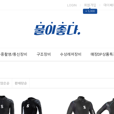
LOGIN
회원가입
마이페
▲
+ 5,000
Next
Previous
수중촬영/통신장비
구조장비
수상레져장비
매장DP상품특
평많은순
판매량순