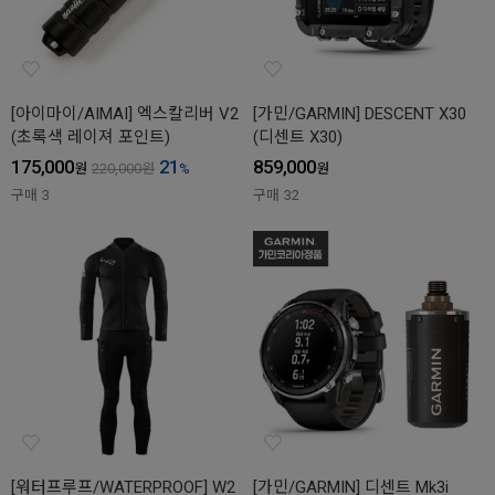
[아이마이/AIMAI] 엑스칼리버 V2
[가민/GARMIN] DESCENT X30
(초록색 레이져 포인트)
(디센트 X30)
175,000
21
859,000
원
220,000
원
%
원
구매
3
구매
32
[워터프루프/WATERPROOF] W2
[가민/GARMIN] 디센트 Mk3i