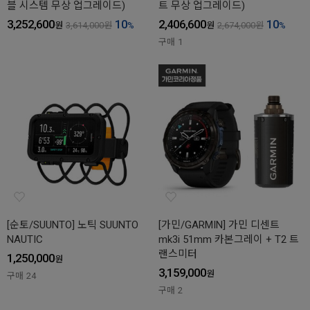
블 시스템 무상 업그레이드)
트 무상 업그레이드)
3,252,600
10
2,406,600
10
원
3,614,000
원
%
원
2,674,000
원
%
구매
1
[순토/SUUNTO] 노틱 SUUNTO
[가민/GARMIN] 가민 디센트
NAUTIC
mk3i 51mm 카본그레이 + T2 트
랜스미터
1,250,000
원
3,159,000
원
구매
24
구매
2