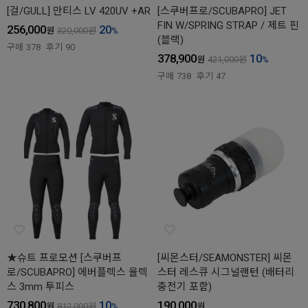
[걸/GULL] 만티스 LV 420UV +AR
[스쿠버프로/SCUBAPRO] JET
FIN W/SPRING STRAP / 제트 핀
256,000
20
원
320,000
원
%
(블랙)
구매
378
후기
90
378,900
10
원
421,000
원
%
구매
738
후기
47
★슈트 프로모션 [스쿠버프
[씨몬스터/SEAMONSTER] 씨몬
로/SCUBAPRO] 에버플렉스 율렉
스터 레스큐 시그널랜턴 (배터리
스 3mm 투피스
충전기 포함)
730,800
10
190,000
원
812,000
원
%
원