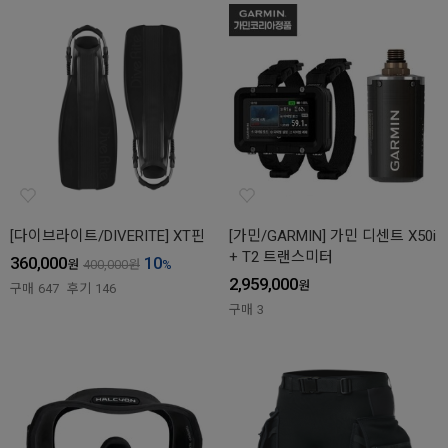
[다이브라이트/DIVERITE] XT핀
[가민/GARMIN] 가민 디센트 X50i
+ T2 트랜스미터
360,000
10
원
400,000
원
%
2,959,000
원
구매
647
후기
146
구매
3