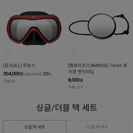
[걸/GULL] 루보스
[캠와이즈/CAMWISE] 75mm 후
사경 번지타입
304,000
20
원
380,000
원
%
8,000
원
구매
62
구매
114
싱글/더블 텍 세트
싱글 텍 세트
더블 텍 세트