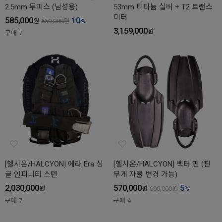
2.5mm 투피스 (남성용)
53mm 티타늄 실버 + T2 트랜스
미터
585,000
10
원
650,000
원
%
3,159,000
원
구매
7
[헬시온/HALCYON] 에라 Era 싱
[헬시온/HALCYON] 벡터 핀 (핀
글 인피니티 스텐
무게 자율 변경 가능)
2,030,000
570,000
5
원
원
600,000
원
%
구매
7
구매
4