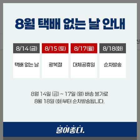
0
ALL
스킨장비
스쿠버장비
스쿠버acc
수중촬영/통