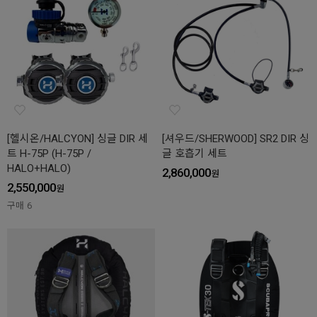
[헬시온/HALCYON] 싱글 DIR 세
[셔우드/SHERWOOD] SR2 DIR 싱
트 H-75P (H-75P /
글 호흡기 세트
HALO+HALO)
2,860,000
원
2,550,000
원
구매
6