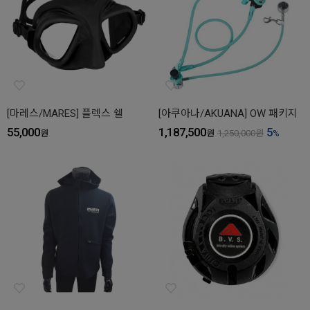
[마레스/MARES] 플렉스 쉘
[아쿠아나/AKUANA] OW 패키지
55,000
1,187,500
5
원
원
1,250,000
원
%