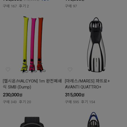
구매
167
후기
2
구매
97
[헬시온/HALCYON] 1m 완전폐쇄
[마레스/MARES] 꽈뜨로+
식 SMB (Dump)
AVANTI QUATTRO+
230,000
315,000
원
원
구매
343
후기
20
구매
595
후기
154