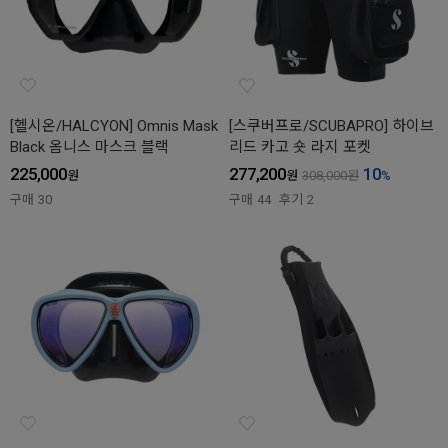
[헬시온/HALCYON] Omnis Mask
[스쿠버프로/SCUBAPRO] 하이브
Black 옴니스 마스크 블랙
리드 카고 숏 라지 포켓
225,000
277,200
10
원
원
308,000
원
%
구매
30
구매
44
후기
2