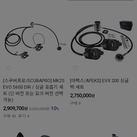
[스쿠버프로/SCUBAPRO] MK25
[아펙스/APEKS] EVX 200 싱글
EVO S600 DIR / 싱글 호흡기 세
텍 세트
트 (딘 버전 또는 요크 버전 선택
2,750,000
원
가능)
구매
6
2,909,700
10
원
3,233,000
원
%
구매
43
후기
4