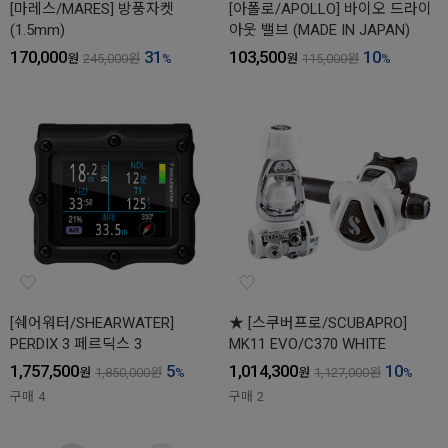
[마레스/MARES] 방풍자켓
[아폴로/APOLLO] 바이오 드라이
(1.5mm)
아웃 밸브 (MADE IN JAPAN)
170,000
31
103,500
10
원
245,000
원
%
원
115,000
원
%
[쉐어워터/SHEARWATER]
★ [스쿠버프로/SCUBAPRO]
PERDIX 3 페르딕스 3
MK11 EVO/C370 WHITE
1,757,500
5
1,014,300
10
원
1,850,000
원
%
원
1,127,000
원
%
구매
4
구매
2