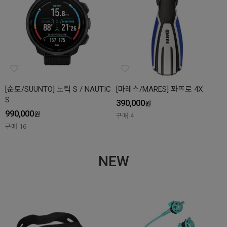
[순토/SUUNTO] 노틱 S / NAUTIC
[마레스/MARES] 꽈뜨로 4X
S
390,000
원
990,000
원
구매
4
구매
16
NEW