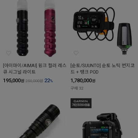
[아이마이/AIMAI] 윙크 컬러 레스
[순토/SUUNTO] 순토 노틱 번지코
큐 시그널 라이트
드 + 탱크 POD
195,000
22
1,780,000
원
250,000
원
%
원
구매
32