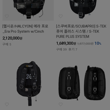
[헬시온/HALCYON] 에라 프로
[스쿠버프로/SCUBAPRO] S-TEK
_Era Pro System w/Cinch
퓨어 플러스 시스템 / S-TEK
PURE PLUS SYSTEM
2,120,000
원
1,689,300
10
원
1,877,000
원
%
구매
5
구매
39
후기
7