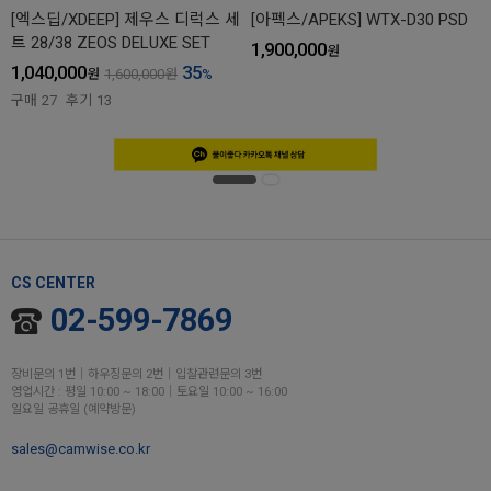
[엑스딥/XDEEP] 제우스 디럭스 세
[아펙스/APEKS] WTX-D30 PSD
트 28/38 ZEOS DELUXE SET
1,900,000
원
1,040,000
35
원
1,600,000
원
%
구매
27
후기
13
CS CENTER
02-599-7869
장비문의 1번│하우징문의 2번│입찰관련문의 3번
영업시간 : 평일 10:00 ~ 18:00│토요일 10:00 ~ 16:00
일요일 공휴일 (예약방문)
sales@camwise.co.kr