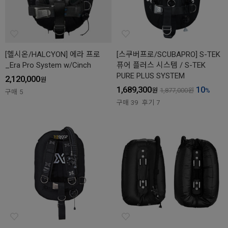
[헬시온/HALCYON] 에라 프로
[스쿠버프로/SCUBAPRO] S-TEK
_Era Pro System w/Cinch
퓨어 플러스 시스템 / S-TEK
PURE PLUS SYSTEM
2,120,000
원
1,689,300
10
원
1,877,000
원
%
구매
5
구매
39
후기
7