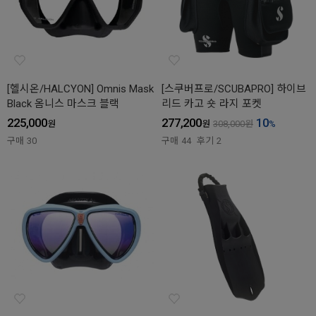
[헬시온/HALCYON] Omnis Mask
[스쿠버프로/SCUBAPRO] 하이브
Black 옴니스 마스크 블랙
리드 카고 숏 라지 포켓
225,000
277,200
10
원
원
308,000
원
%
구매
30
구매
44
후기
2