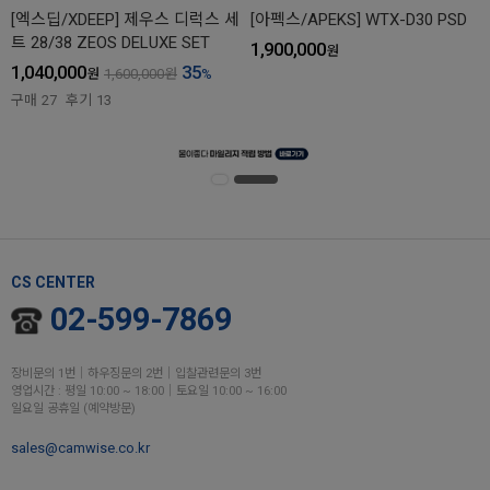
[엑스딥/XDEEP] 제우스 디럭스 세
[아펙스/APEKS] WTX-D30 PSD
트 28/38 ZEOS DELUXE SET
1,900,000
원
1,040,000
35
원
1,600,000
원
%
구매
27
후기
13
CS CENTER
02-599-7869
장비문의 1번│하우징문의 2번│입찰관련문의 3번
영업시간 : 평일 10:00 ~ 18:00│토요일 10:00 ~ 16:00
일요일 공휴일 (예약방문)
sales@camwise.co.kr