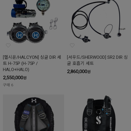
[헬시온/HALCYON] 싱글 DIR 세
[셔우드/SHERWOOD] SR2 DIR 싱
트 H-75P (H-75P /
글 호흡기 세트
HALO+HALO)
2,860,000
원
2,550,000
원
구매
6