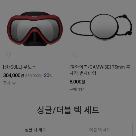
[걸/GULL] 루보스
[캠와이즈/CAMWISE] 75mm 후
사경 번지타입
304,000
20
원
380,000
원
%
8,000
원
구매
62
구매
114
싱글/더블 텍 세트
싱글 텍 세트
더블 텍 세트