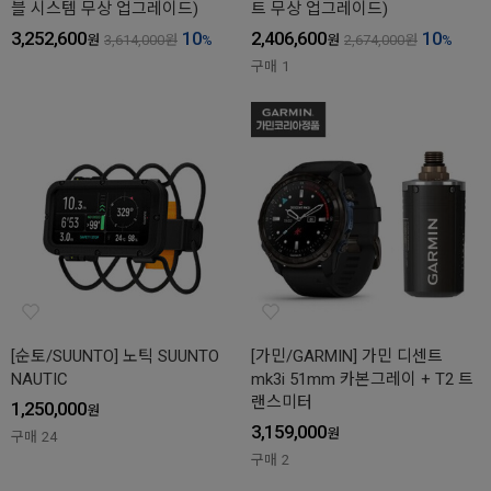
블 시스템 무상 업그레이드)
트 무상 업그레이드)
3,252,600
10
2,406,600
10
원
3,614,000
원
%
원
2,674,000
원
%
구매
1
[순토/SUUNTO] 노틱 SUUNTO
[가민/GARMIN] 가민 디센트
NAUTIC
mk3i 51mm 카본그레이 + T2 트
랜스미터
1,250,000
원
3,159,000
원
구매
24
구매
2