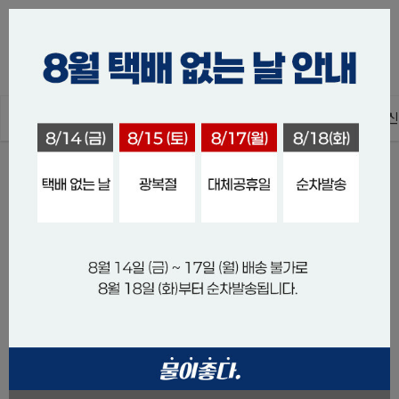
0
ALL
스킨장비
스쿠버장비
스쿠버acc
수중촬영/통