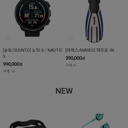
[순토/SUUNTO] 노틱 S / NAUTIC
[마레스/MARES] 꽈뜨로 4X
S
390,000
원
990,000
원
구매
4
구매
16
NEW