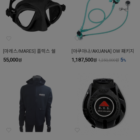
[마레스/MARES] 플렉스 쉘
[아쿠아나/AKUANA] OW 패키지
55,000
1,187,500
5
원
원
1,250,000
원
%