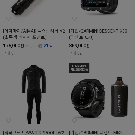
[아이마이/AIMAI] 엑스칼리버 V2
[가민/GARMIN] DESCENT X30
(초록색 레이져 포인트)
(디센트 X30)
175,000
21
859,000
원
220,000
원
%
원
구매
3
구매
32
[워터프루프/WATERPROOF] W2
[가민/GARMIN] 디센트 Mk3i