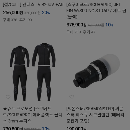
[걸/GULL] 만티스 LV 420UV +AR
[스쿠버프로/SCUBAPRO] JET
FIN W/SPRING STRAP / 제트 핀
256,000
20
원
320,000
원
%
(블랙)
구매
378
후기
90
378,900
10
원
421,000
원
%
구매
738
후기
47
★슈트 프로모션 [스쿠버프
[씨몬스터/SEAMONSTER] 씨몬
로/SCUBAPRO] 에버플렉스 율렉
스터 레스큐 시그널랜턴 (배터리
스 3mm 투피스
충전기 포함)
730,800
10
190,000
원
812,000
원
%
원