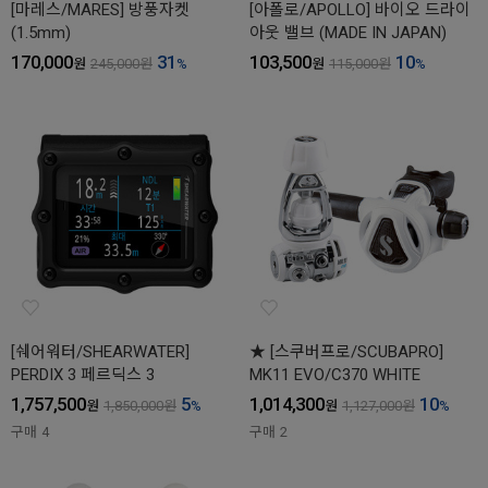
[마레스/MARES] 방풍자켓
[아폴로/APOLLO] 바이오 드라이
(1.5mm)
아웃 밸브 (MADE IN JAPAN)
170,000
31
103,500
10
원
245,000
원
%
원
115,000
원
%
[쉐어워터/SHEARWATER]
★ [스쿠버프로/SCUBAPRO]
PERDIX 3 페르딕스 3
MK11 EVO/C370 WHITE
1,757,500
5
1,014,300
10
원
1,850,000
원
%
원
1,127,000
원
%
구매
4
구매
2