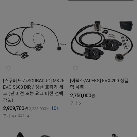
[스쿠버프로/SCUBAPRO] MK25
[아펙스/APEKS] EVX 200 싱글
EVO S600 DIR / 싱글 호흡기 세
텍 세트
트 (딘 버전 또는 요크 버전 선택
2,750,000
원
가능)
구매
6
2,909,700
10
원
3,233,000
원
%
구매
43
후기
4