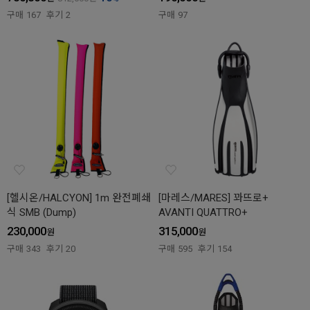
구매
167
후기
2
구매
97
[헬시온/HALCYON] 1m 완전폐쇄
[마레스/MARES] 꽈뜨로+
식 SMB (Dump)
AVANTI QUATTRO+
230,000
315,000
원
원
구매
343
후기
20
구매
595
후기
154