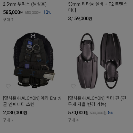
2.5mm 투피스 (남성용)
53mm 티타늄 실버 + T2 트랜스
미터
585,000
10
원
650,000
원
%
3,159,000
원
구매
7
[헬시온/HALCYON] 에라 Era 싱
[헬시온/HALCYON] 벡터 핀 (핀
글 인피니티 스텐
무게 자율 변경 가능)
2,030,000
570,000
5
원
원
600,000
원
%
구매
7
구매
4