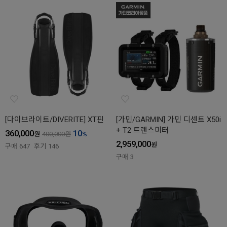
[다이브라이트/DIVERITE] XT핀
[가민/GARMIN] 가민 디센트 X50i
+ T2 트랜스미터
360,000
10
원
400,000
원
%
2,959,000
원
구매
647
후기
146
구매
3