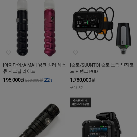
[아이마이/AIMAI] 윙크 컬러 레스
[순토/SUUNTO] 순토 노틱 번지코
큐 시그널 라이트
드 + 탱크 POD
195,000
22
1,780,000
원
250,000
원
%
원
구매
32