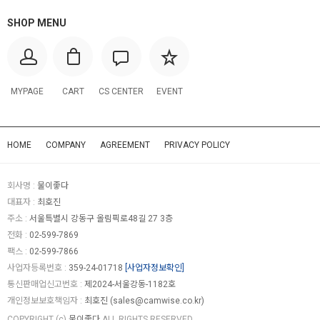
SHOP MENU
MYPAGE
CART
CS CENTER
EVENT
HOME
COMPANY
AGREEMENT
PRIVACY POLICY
회사명 :
물이좋다
대표자 :
최호진
주소 :
서울특별시 강동구 올림픽로48길 27 3층
전화 :
02-599-7869
팩스 :
02-599-7866
사업자등록번호 :
359-24-01718
[사업자정보확인]
통신판매업신고번호 :
제2024-서울강동-1182호
개인정보보호책임자 :
최호진 (
sales@camwise.co.kr
)
COPYRIGHT (c)
물이좋다
ALL RIGHTS RESERVED.