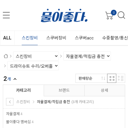
0
ALL
스킨장비
스쿠버장비
스쿠버acc
수중촬영/통
2
판매량순
개
카테고리
브랜드
상세
스킨장비
자율결제/적립금 충전
(3개 카테고리)
자율결제
4
물이좋다 멤버십
4