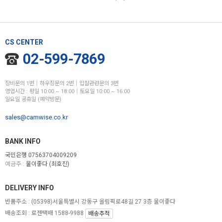
CS CENTER
02-599-7869
장비문의 1번│하우징문의 2번│입찰관련문의 3번
영업시간 : 평일 10:00 ~ 18:00│토요일 10:00 ~ 16:00
일요일 공휴일 (예약방문)
sales@camwise.co.kr
BANK INFO
국민은행 07563704009209
예금주 :
물이좋다 (최호진)
DELIVERY INFO
반품주소 :
(05398)서울특별시 강동구 올림픽로48길 27 3층 물이좋다
배송조회 : 로젠택배 1588-9988
배송추적