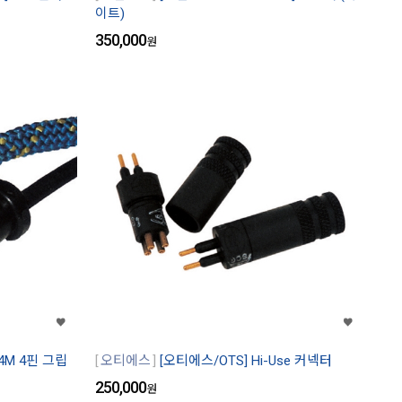
이트)
350,000
원
4M 4핀 그립
오티에스
[오티에스/OTS] Hi-Use 커넥터
250,000
원