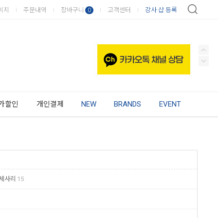
이지
주문내역
장바구니
고객센터
강사·샵 등록
0
가할인
개인결제
NEW
BRANDS
EVENT
세사리
15