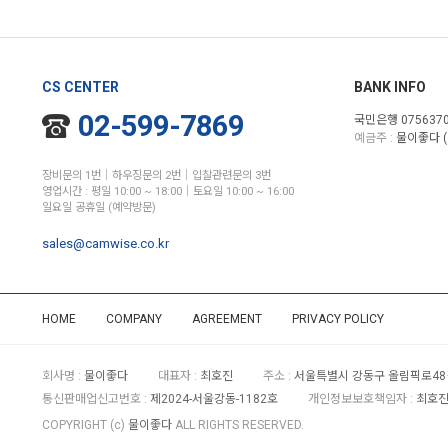
CS CENTER
BANK INFO
02-599-7869
국민은행 0756370
예금주 :
물이좋다 (
장비문의 1번│하우징문의 2번│입찰관련문의 3번
영업시간 : 평일 10:00 ~ 18:00│토요일 10:00 ~ 16:00
일요일 공휴일 (예약방문)
sales@camwise.co.kr
HOME
COMPANY
AGREEMENT
PRIVACY POLICY
회사명 :
물이좋다
대표자 :
최호진
주소 :
서울특별시 강동구 올림픽로48길
통신판매업신고번호 :
제2024-서울강동-1182호
개인정보보호책임자 :
최호진 
COPYRIGHT (c)
물이좋다
ALL RIGHTS RESERVED.