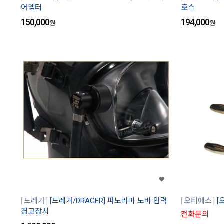
어뎁터
호스
150,000
194,000
원
원
드레거
[드레거/DRAGER] 파노라마 노바 압력
오티에스
[
경고장치
전화문의