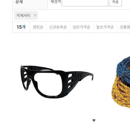
상세
재검색
적용
악세사리
15
개
랭킹순
신규등록순
낮은가격순
높은가격순
상품