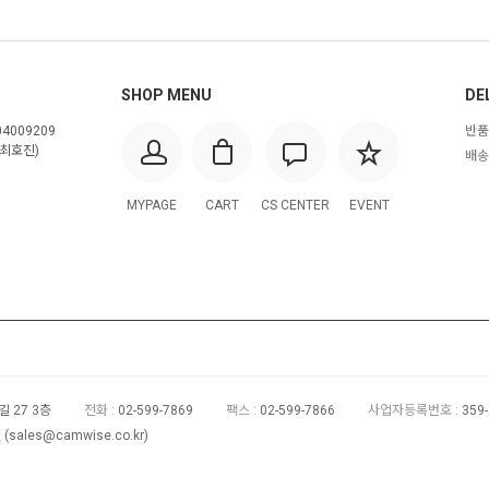
SHOP MENU
DE
4009209
반품
최호진)
배송
MYPAGE
CART
CS CENTER
EVENT
 27 3층
전화 :
02-599-7869
팩스 :
02-599-7866
사업자등록번호 :
359
(
sales@camwise.co.kr
)