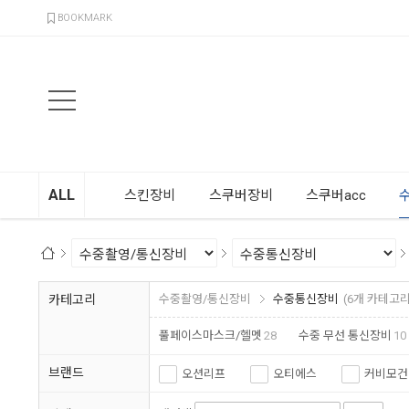
검색
BOOKMARK
ALL
스킨장비
스쿠버장비
스쿠버acc
카테고리
수중촬영/통신장비
수중통신장비
(6개 카테고리
풀페이스마스크/헬멧
28
수중 무선 통신장비
10
브랜드
오션리프
오티에스
커비모건