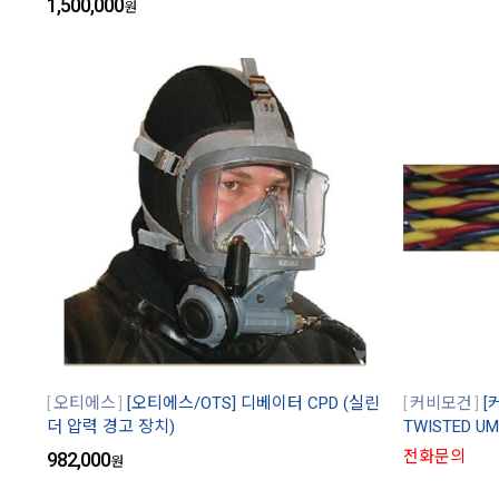
1,500,000
원
오티에스
[오티에스/OTS] 디베이터 CPD (실린
커비모건
[
더 압력 경고 장치)
TWISTED UM
전화문의
982,000
원