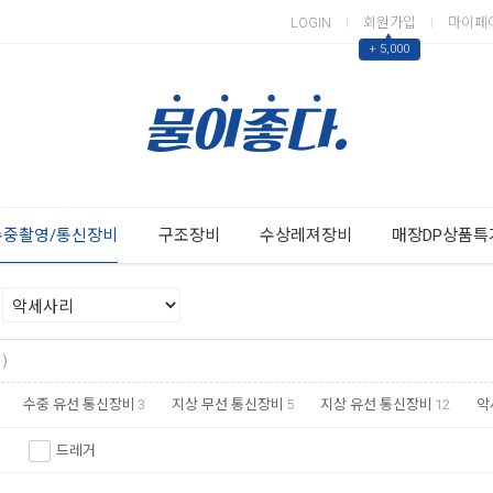
LOGIN
회원가입
마이페
▲
+ 5,000
Next
Previous
수중촬영/통신장비
구조장비
수상레져장비
매장DP상품특
)
수중 유선 통신장비
3
지상 무선 통신장비
5
지상 유선 통신장비
12
악
드레거