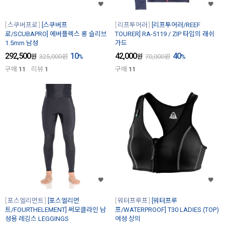
스쿠버프로
[스쿠버프
리프투어러
[리프투어러/REEF
로/SCUBAPRO] 에버플렉스 롱 슬리브
TOURER] RA-5119 / ZIP 타입의 래쉬
1.5mm 남성
가드
292,500
10
42,000
40
원
325,000
원
%
원
70,000
원
%
구매
11
리뷰
1
구매
11
포스엘리먼트
[포스엘리먼
워터프루프
[워터프루
트/FOURTHELEMENT] 써모클라인 남
프/WATERPROOF] T30 LADIES (TOP)
성용 레깅스 LEGGINGS
여성 상의