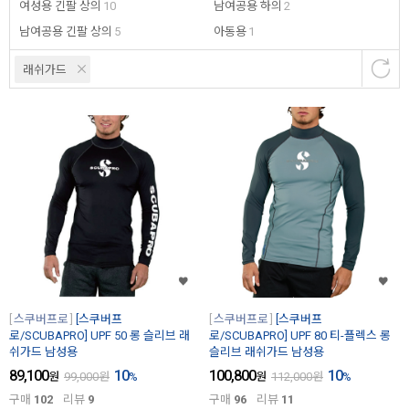
여성용 긴팔 상의
10
남여공용 하의
2
남여공용 긴팔 상의
5
아동용
1
래쉬가드
스쿠버프로
[스쿠버프
스쿠버프로
[스쿠버프
로/SCUBAPRO] UPF 50 롱 슬리브 래
로/SCUBAPRO] UPF 80 티-플렉스 롱
쉬가드 남성용
슬리브 래쉬가드 남성용
89,100
10
100,800
10
원
99,000
원
%
원
112,000
원
%
구매
102
리뷰
9
구매
96
리뷰
11