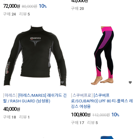
45,000
원
72,000
10
원
80,000
원
%
구매
20
구매
24
리뷰
5
마레스
[마레스/MARES] 래쉬가드 긴
스쿠버프로
[스쿠버프
팔 / RASH GUARD (남성용)
로/SCUBAPRO] UPF 80 티-플렉스 레
깅스 여성용
40,000
원
100,800
10
원
112,000
원
%
구매
18
리뷰
1
구매
17
리뷰
5