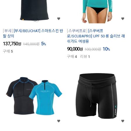
부샤
[부샤/BEUCHAT] 스마트스킨 반
스쿠버프로
[스쿠버프
팔 상의
로/SCUBAPRO] UPF 50 롱 슬리브 래
쉬가드 여성용
137,750
5
원
145,000
원
%
90,000
10
원
100,000
원
%
구매
5
구매
4
리뷰
1