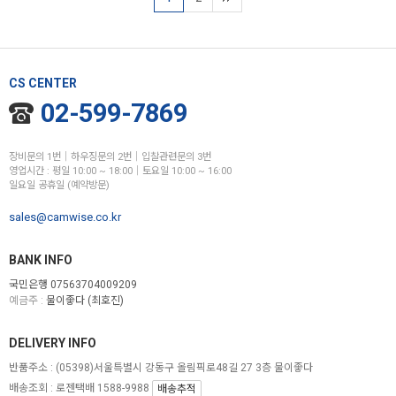
CS CENTER
02-599-7869
장비문의 1번│하우징문의 2번│입찰관련문의 3번
영업시간 : 평일 10:00 ~ 18:00│토요일 10:00 ~ 16:00
일요일 공휴일 (예약방문)
sales@camwise.co.kr
BANK INFO
국민은행 07563704009209
예금주 :
물이좋다 (최호진)
DELIVERY INFO
반품주소 :
(05398)서울특별시 강동구 올림픽로48길 27 3층 물이좋다
배송조회 : 로젠택배 1588-9988
배송추적