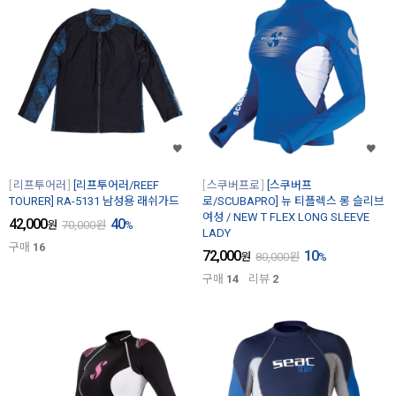
리프투어러
[리프투어러/REEF
스쿠버프로
[스쿠버프
TOURER] RA-5131 남성용 래쉬가드
로/SCUBAPRO] 뉴 티플렉스 롱 슬리브
여성 / NEW T FLEX LONG SLEEVE
42,000
40
원
70,000
원
%
LADY
구매
16
72,000
10
원
80,000
원
%
구매
14
리뷰
2