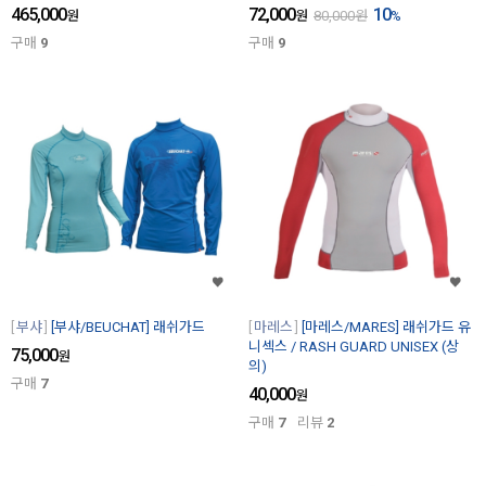
465,000
72,000
10
원
원
80,000
원
%
구매
9
구매
9
부샤
[부샤/BEUCHAT] 래쉬가드
마레스
[마레스/MARES] 래쉬가드 유
니섹스 / RASH GUARD UNISEX (상
75,000
원
의)
구매
7
40,000
원
구매
7
리뷰
2