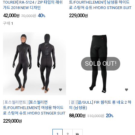
TOURER] RA-5124 / ZIP 타입의 래쉬
트/FOURTHELEMENT] 남성용 하이드
가드 2018 NEW 디자인
로 스팅어 슈트 HYDRO STINGER SUIT
42,000
40
229,000
원
70,000
원
%
원
구매
1
SOLD OUT!
포스엘리먼트
[포스엘리먼
걸
[걸/GULL] FIR 웜히트 롱 네오 2 하
트/FOURTHELEMENT] 여성용 하이드
의 (남성용)
로 스팅어 슈트 HYDRO STINGER SUIT
88,000
20
원
110,000
원
%
229,000
원
1
2