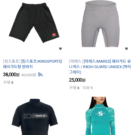
킹스포츠
[킹스포츠/KINGSPORTS]
마레스
[마레스/MARES] 래쉬가드 유
래쉬가드형 반바지
니섹스 / RASH GUARD UNISEX (하의
그레이)
38,000
5
원
40,000
원
%
25,000
원
구매
6
구매
6
리뷰
1