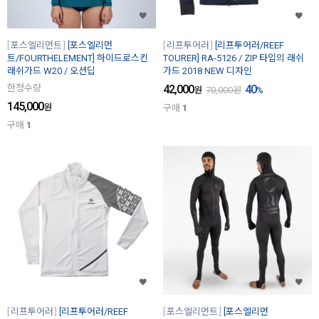
포스엘리먼트
[포스엘리먼
리프투어러
[리프투어러/REEF
트/FOURTHELEMENT] 하이드로스킨
TOURER] RA-5126 / ZIP 타입의 래쉬
래쉬가드 W20 / 오션딥
가드 2018 NEW 디자인
한정수량
42,000
40
원
70,000
원
%
145,000
원
구매
1
구매
1
리프투어러
[리프투어러/REEF
포스엘리먼트
[포스엘리먼