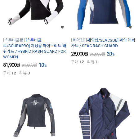
스쿠버프로
[스쿠버프
쎄악섭
[쎄악섭/SEACSUB] 쎄악 래쉬
로/SCUBAPRO] 여성용 하이브리드 래
가드 / SEAC RASH GUARD
쉬가드 / HYBRID RASH GUARD FOR
28,000
20
원
35,000
원
%
WOMEN
구매
12
리뷰
1
81,900
10
원
91,000
원
%
구매
12
리뷰
3