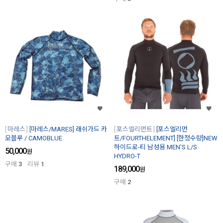
마레스
[마레스/MARES] 래쉬가드 카
포스엘리먼트
[포스엘리먼
모블루 / CAMOBLUE
트/FOURTHELEMENT] [한정수량]NEW
하이드로-티 남성용 MEN'S L/S
50,000
원
HYDRO-T
구매
3
리뷰
1
189,000
원
구매
2