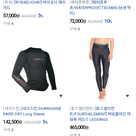
부샤
[부샤/BEUCHAT] 바이오닉 래쉬
워터프루프
[워터프루
가드
프/WATERPROOF] T30 MEN (남성 하
의)
57,000
5
원
60,000
원
%
72,000
10
원
80,000
원
%
구매
4
구매
3
샤크스킨
[샤크스킨/SHARKSKIN]
포스엘리먼트
[포스엘리먼
RAPID DRY Long Sleeve
트/FOURTHELEMENT] 써모클라인 여
성용 레깅스 LEGGINGS
142,500
5
원
150,000
원
%
465,000
원
구매
3
구매
3