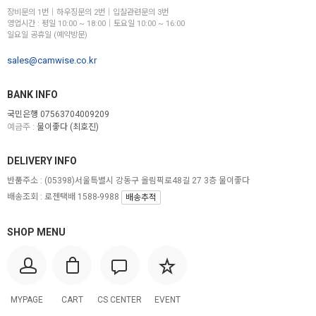
장비문의 1번│하우징문의 2번│입찰관련문의 3번
영업시간 : 평일 10:00 ~ 18:00│토요일 10:00 ~ 16:00
일요일 공휴일 (예약방문)
sales@camwise.co.kr
BANK INFO
국민은행 07563704009209
예금주 :
물이좋다 (최호진)
DELIVERY INFO
반품주소 :
(05398)서울특별시 강동구 올림픽로48길 27 3층 물이좋다
배송조회 : 로젠택배 1588-9988
배송추적
SHOP MENU
MYPAGE
CART
CS CENTER
EVENT