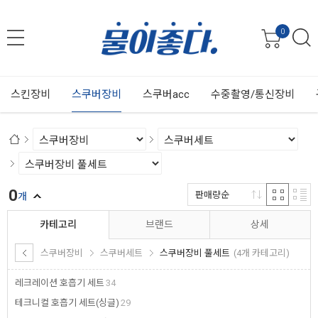
0
스킨장비
스쿠버장비
스쿠버acc
수중촬영/통신장비
0
판매량순
개
카테고리
브랜드
상세
스쿠버장비
스쿠버세트
스쿠버장비 풀세트
(4개 카테고리)
레크레이션 호흡기 세트
34
테크니컬 호흡기 세트(싱글)
29