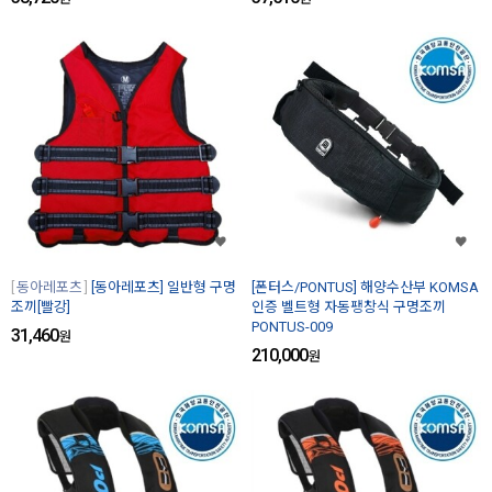
동아레포츠
[동아레포츠] 일반형 구명
[폰터스/PONTUS] 해양수산부 KOMSA
조끼[빨강]
인증 벨트형 자동팽창식 구명조끼
PONTUS-009
31,460
원
210,000
원