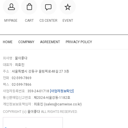
MYPAGE
CART
CS CENTER
EVENT
HOME
COMPANY
AGREEMENT
PRIVACY POLICY
회사명 :
물이좋다
대표자 :
최호진
주소 :
서울특별시 강동구 올림픽로48길 27 3층
전화 :
02-599-7869
팩스 :
02-599-7866
사업자등록번호 :
359-24-01718
[사업자정보확인]
통신판매업신고번호 :
제2024-서울강동-1182호
개인정보보호책임자 :
최호진 (
sales@camwise.co.kr
)
COPYRIGHT (c)
물이좋다
ALL RIGHTS RESERVED.