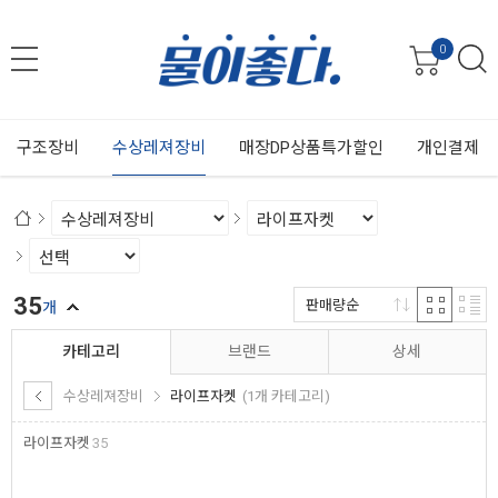
0
구조장비
수상레져장비
매장DP상품특가할인
개인결제
35
판매량순
개
카테고리
브랜드
상세
수상레져장비
라이프자켓
(1개 카테고리)
라이프자켓
35