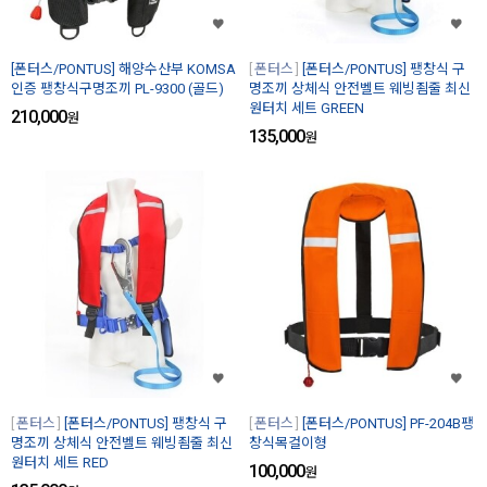
[폰터스/PONTUS] 해양수산부 KOMSA
폰터스
[폰터스/PONTUS] 팽창식 구
인증 팽창식구명조끼 PL-9300 (골드)
명조끼 상체식 안전벨트 웨빙죔줄 최신
원터치 세트 GREEN
210,000
원
135,000
원
폰터스
[폰터스/PONTUS] 팽창식 구
폰터스
[폰터스/PONTUS] PF-204B팽
명조끼 상체식 안전벨트 웨빙죔줄 최신
창식목걸이형
원터치 세트 RED
100,000
원