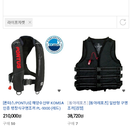
라이프자켓
[폰터스/PONTUS] 해양수산부 KOMSA
동아레포츠
[동아레포츠] 일반형 구명
인증 팽창식구명조끼 PL-9300 (레드)
조끼[검정]
210,000
38,720
원
원
구매
50
구매
7