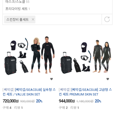
마스크/스노클
55
프리다이빙 세트
1
스킨장비 풀세트
쎄악섭
[쎄악섭/SEACSUB] 실속형 스
쎄악섭
[쎄악섭/SEACSUB] 고급형 스
킨 세트 / VALUE SKIN SET
킨 세트 PREMIUM SKIN SET
720,000
20
944,000
20
원
900,000
원
%
원
1,180,000
원
%
구매
4
리뷰
1
구매
2
리뷰
1