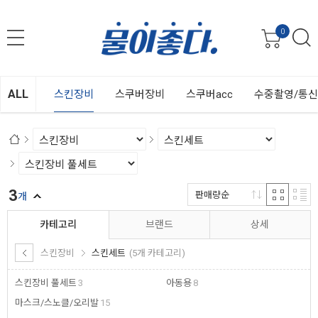
0
ALL
스킨장비
스쿠버장비
스쿠버acc
수중촬영/통
3
판매량순
개
카테고리
브랜드
상세
스킨장비
스킨세트
(5개 카테고리)
스킨장비 풀세트
3
아동용
8
마스크/스노클/오리발
15