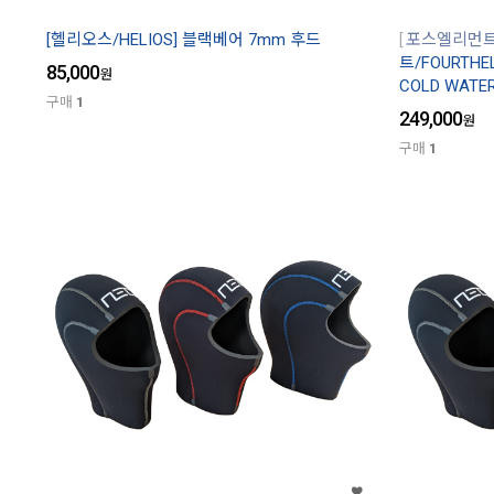
[헬리오스/HELIOS] 블랙베어 7mm 후드
포스엘리먼
트/FOURTH
85,000
원
COLD WATE
구매
1
249,000
원
구매
1