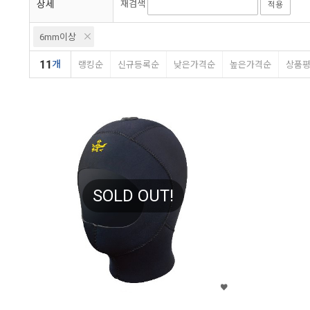
상세
재검색
적용
6mm이상
11
개
랭킹순
신규등록순
낮은가격순
높은가격순
상품
SOLD OUT!