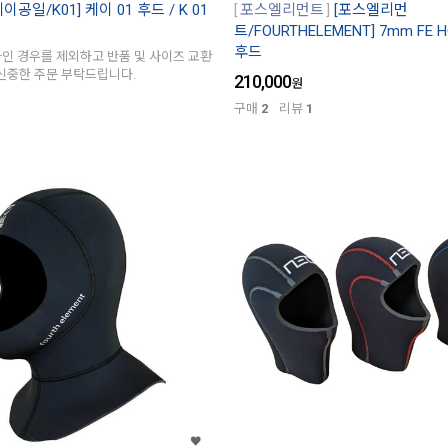
케이공일/K01] 케이 01 후드 / K 01
포스엘리먼트
[포스엘리먼
트/FOURTHELEMENT] 7mm FE
후드
자인 경우를 제외하고 반품 및 사이즈 교환
 신중한 주문 부탁드립니다.
210,000
원
구매
2
리뷰
1