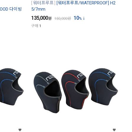
워터프루프
[워터프루프/WATERPROOF] H2
 HOOD 다이빙
5/7mm
135,000
10
원
150,000
원
%
구매
1