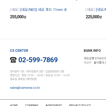
네오
[네오/NEO] 네오 후드 11mm 숏
네오
[네오/
255,000
225,000
원
원
CS CENTER
BANK INFO
02-599-7869
국민은행 0756370
예금주 :
물이좋다 (
장비문의 1번│하우징문의 2번│입찰관련문의 3번
영업시간 : 평일 10:00 ~ 18:00│토요일 10:00 ~ 16:00
일요일 공휴일 (예약방문)
sales@camwise.co.kr
HOME
COMPANY
AGREEMENT
PRIVACY POLICY