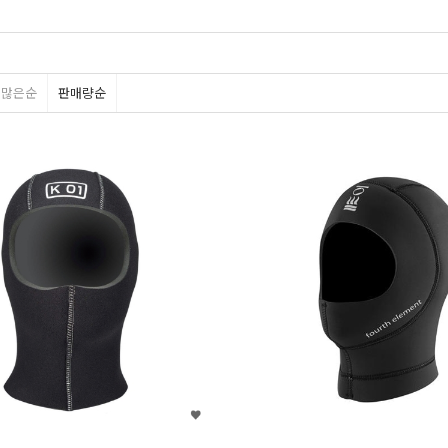
평많은순
판매량순