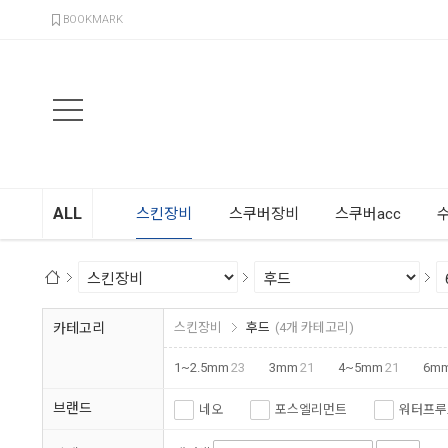
검색
BOOKMARK
ALL
스킨장비
스쿠버장비
스쿠버acc
카테고리
스킨장비
후드
(4개 카테고리)
1~2.5mm
23
3mm
21
4~5mm
21
6m
브랜드
네오
포스엘리먼트
워터프루