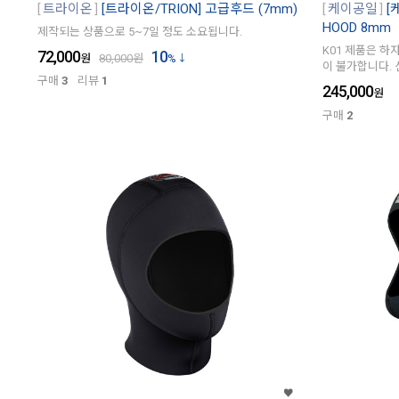
트라이온
[트라이온/TRION] 고급후드 (7mm)
케이공일
[
HOOD 8mm
제작되는 상품으로 5~7일 정도 소요됩니다.
K01 제품은 하
72,000
10
원
80,000
원
%
이 불가합니다.
구매
3
리뷰
1
245,000
원
구매
2