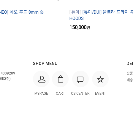
NEO] 네오 후드 8mm 숏
듀이
[듀이/DUI] 울트라 드라이 후
HOODS
150,000
원
SHOP MENU
DE
4009209
반품
최호진)
배송
MYPAGE
CART
CS CENTER
EVENT