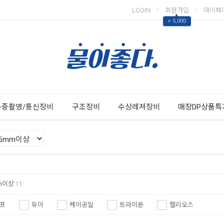
LOGIN
회원가입
마이페
▲
+ 5,000
Next
Previous
수중촬영/통신장비
구조장비
수상레져장비
매장DP상품특
m이상
11
프
듀이
케이공일
트라이온
헬리오스