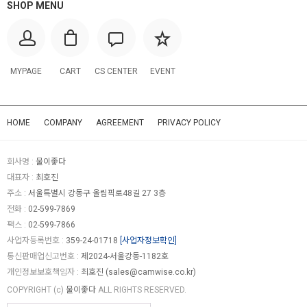
SHOP MENU
MYPAGE
CART
CS CENTER
EVENT
HOME
COMPANY
AGREEMENT
PRIVACY POLICY
회사명 :
물이좋다
대표자 :
최호진
주소 :
서울특별시 강동구 올림픽로48길 27 3층
전화 :
02-599-7869
팩스 :
02-599-7866
사업자등록번호 :
359-24-01718
[사업자정보확인]
통신판매업신고번호 :
제2024-서울강동-1182호
개인정보보호책임자 :
최호진 (
sales@camwise.co.kr
)
COPYRIGHT (c)
물이좋다
ALL RIGHTS RESERVED.