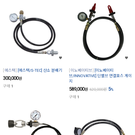
에스텍
[에스텍/S-TEC] 산소 분배기
이노베이티브
[이노베이티
브/INNOVATIVE] 딘밸브 연결호스 게이
300,000
원
지
구매
1
589,000
5
원
620,000
원
%
구매
1