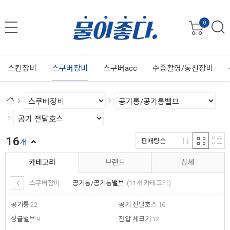
0
스킨장비
스쿠버장비
스쿠버acc
수중촬영/통신장비
16
판매량순
개
카테고리
브랜드
상세
스쿠버장비
공기통/공기통밸브
(11개 카테고리)
공기통
22
공기 전달호스
16
싱글밸브
9
잔압 체크기
12