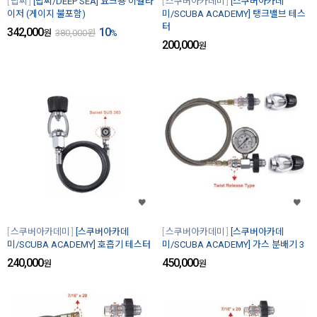
딥씨
[딥씨/DEEP SEA] 요크용 이퀄라
스쿠버아카데미
[스쿠버아카데
이저 (게이지 불포함)
미/SCUBA ACADEMY] 탱크밸브 테스
터
342,000
10
원
380,000
원
%
200,000
원
스쿠버아카데미
[스쿠버아카데
스쿠버아카데미
[스쿠버아카데
미/SCUBA ACADEMY] 호흡기 테스터
미/SCUBA ACADEMY] 가스 분배기 3
240,000
450,000
원
원