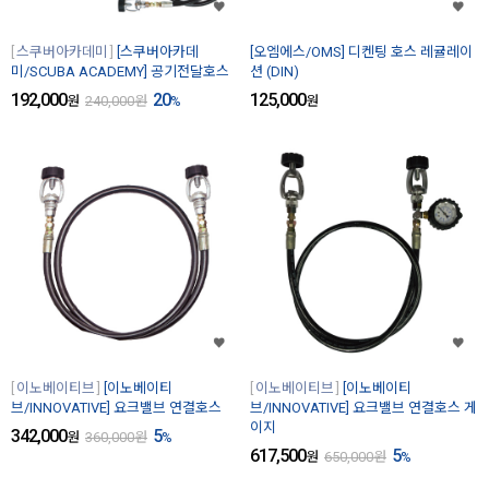
스쿠버아카데미
[스쿠버아카데
[오엠에스/OMS] 디켄팅 호스 레귤레이
미/SCUBA ACADEMY] 공기전달호스
션 (DIN)
192,000
20
125,000
원
240,000
원
%
원
이노베이티브
[이노베이티
이노베이티브
[이노베이티
브/INNOVATIVE] 요크밸브 연결호스
브/INNOVATIVE] 요크밸브 연결호스 게
이지
342,000
5
원
360,000
원
%
617,500
5
원
650,000
원
%