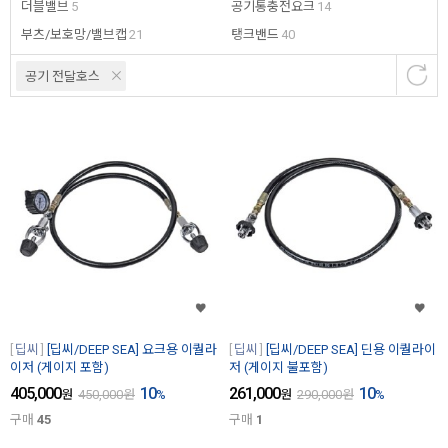
더블밸브
5
공기통충전요크
14
부츠/보호망/밸브캡
21
탱크밴드
40
공기 전달호스
딥씨
[딥씨/DEEP SEA] 요크용 이퀄라
딥씨
[딥씨/DEEP SEA] 딘용 이퀄라이
이저 (게이지 포함)
저 (게이지 불포함)
405,000
10
261,000
10
원
450,000
원
%
원
290,000
원
%
구매
45
구매
1