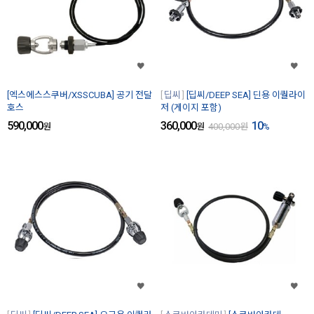
[엑스에스스쿠버/XSSCUBA] 공기 전달
딥씨
[딥씨/DEEP SEA] 딘용 이퀄라이
호스
저 (게이지 포함)
590,000
360,000
10
원
원
400,000
원
%