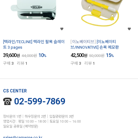
[텍라인/TECLINE] 텍라인 팔목 슬레이
이노베이티브
[이노베이티
트 3 pages
브/INNOVATIVE] 손목 메모판
39,600
10
42,500
15
원
44,000
원
%
원
50,000
원
%
구매
3
리뷰
1
구매
3
리뷰
1
CS CENTER
02-599-7869
장비문의 1번│하우징문의 2번│입찰관련문의 3번
영업시간 : 평일 10:00 ~ 18:00│토요일 10:00 ~ 16:00
일요일 공휴일 (예약방문)
sales@camwise.co.kr