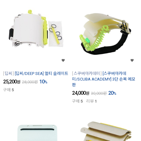
딥씨
[딥씨/DEEP SEA] 멀티 슬레이트
스쿠버아카데미
[스쿠버아카데
미/SCUBA ACADEMY] 3단 손목 메모
25,200
10
원
28,000
원
%
판
구매
5
24,000
20
원
30,000
원
%
구매
5
리뷰
1