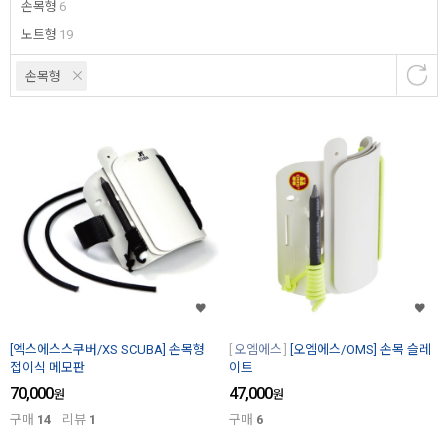
손목형
6
노트형
19
손목형
[엑스에스스쿠버/XS SCUBA] 손목형
오엠에스
[오엠에스/OMS] 손목 슬레
접이식 메모판
이트
70,000
47,000
원
원
구매
14
리뷰
1
구매
6