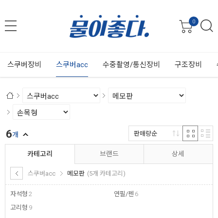
0
스쿠버장비
스쿠버acc
수중촬영/통신장비
구조장비
6
판매량순
개
카테고리
브랜드
상세
스쿠버acc
메모판
(5개 카테고리)
자석형
2
연필/펜
6
고리형
9