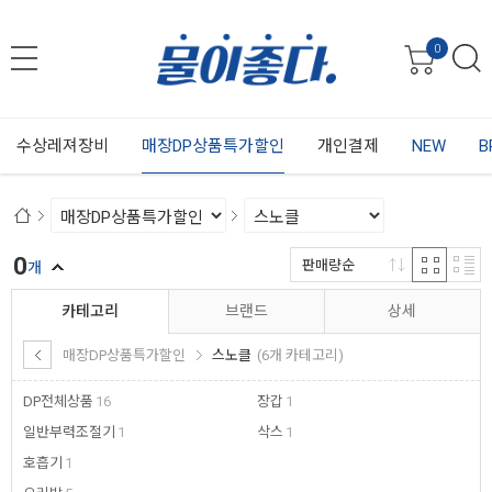
0
수상레져장비
매장DP상품특가할인
개인결제
NEW
B
0
판매량순
개
카테고리
브랜드
상세
매장DP상품특가할인
스노클
(6개 카테고리)
DP전체상품
16
장갑
1
일반부력조절기
1
삭스
1
호흡기
1