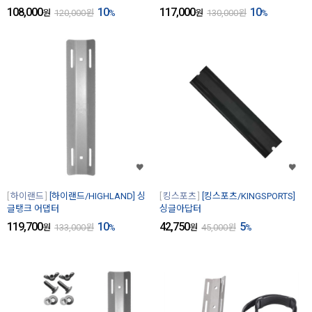
108,000
10
117,000
10
원
120,000
원
%
원
130,000
원
%
하이랜드
[하이랜드/HIGHLAND] 싱
킹스포츠
[킹스포츠/KINGSPORTS]
글탱크 어댑터
싱글아답터
119,700
10
42,750
5
원
133,000
원
%
원
45,000
원
%