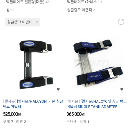
백플레이트 결합형(더블)
32
백플레이트+하네스
19
윙
55
싱글탱크 어댑터
21
싱글탱크 어댑터
헬시온
[헬시온/HALCYON] 카본 싱글
헬시온
[헬시온/HALCYON] 싱글 탱크
탱크 어답터
어답터 SINGLE TANK ADAPTER
525,000
365,000
원
원
구매
7
리뷰
2
구매
6
리뷰
1