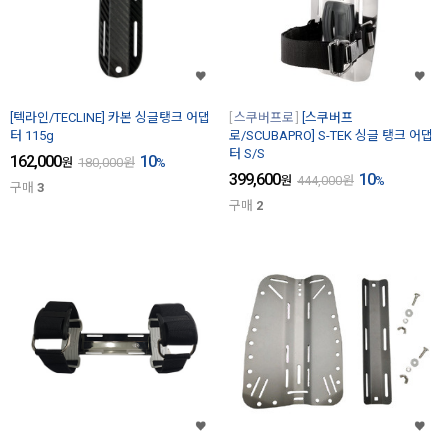
[텍라인/TECLINE] 카본 싱글탱크 어댑
스쿠버프로
[스쿠버프
터 115g
로/SCUBAPRO] S-TEK 싱글 탱크 어댑
터 S/S
162,000
10
원
180,000
원
%
399,600
10
원
444,000
원
%
구매
3
구매
2