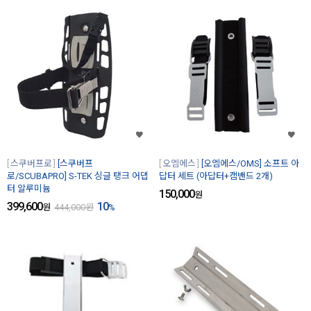
스쿠버프로
[스쿠버프
오엠에스
[오엠에스/OMS] 소프트 아
로/SCUBAPRO] S-TEK 싱글 탱크 어댑
답터 세트 (아답터+캠밴드 2개)
터 알루미늄
150,000
원
399,600
10
원
444,000
원
%