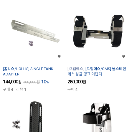
[홀리스/HOLLIS] SINGLE TANK
오엠에스
[오엠에스/OMS] 올스테인
ADAPTER
레스 싱글 탱크 어댑터
144,000
10
280,000
원
160,000
원
%
원
구매
4
리뷰
1
구매
4