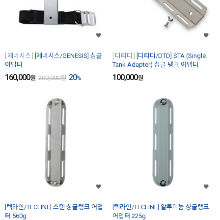
제네시스
[제네시스/GENESIS] 싱글
디티디
[디티디/DTD] STA (Single
아답터
Tank Adapter) 싱글 탱크 어댑터
160,000
20
100,000
원
200,000
원
%
원
[텍라인/TECLINE] 스텐 싱글탱크 어댑
[텍라인/TECLINE] 알루미늄 싱글탱크
터 560g
어댑터 225g