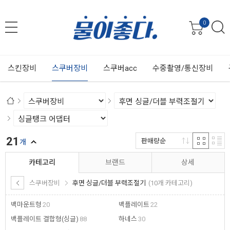
0
스킨장비
스쿠버장비
스쿠버acc
수중촬영/통신장비
21
판매량순
개
카테고리
브랜드
상세
스쿠버장비
후면 싱글/더블 부력조절기
(10개 카테고리)
백마운트형
20
백플레이트
22
백플레이트 결합형(싱글)
88
하네스
30