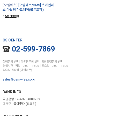
오엠에스
[오엠에스/OMS] 스테인레
스 아답터 하드웨어(볼트포함)
160,000
원
CS CENTER
02-599-7869
장비문의 1번│하우징문의 2번│입찰관련문의 3번
영업시간 : 평일 10:00 ~ 18:00│토요일 10:00 ~ 16:00
일요일 공휴일 (예약방문)
sales@camwise.co.kr
BANK INFO
국민은행 07563704009209
예금주 :
물이좋다 (최호진)