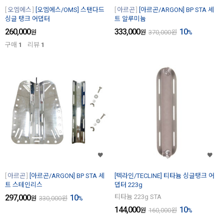
오엠에스
[오엠에스/OMS] 스탠다드
아르곤
[아르곤/ARGON] BP STA 세
싱글 탱크 어댑터
트 알루미늄
260,000
333,000
10
원
원
370,000
원
%
구매
1
리뷰
1
아르곤
[아르곤/ARGON] BP STA 세
[텍라인/TECLINE] 티타늄 싱글탱크 어
트 스테인리스
댑터 223g
297,000
10
티타늄 223g STA
원
330,000
원
%
144,000
10
원
160,000
원
%