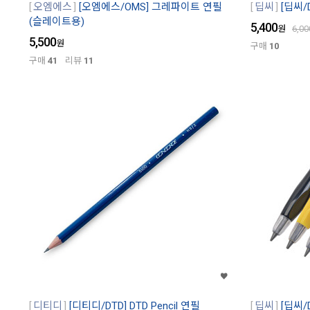
오엠에스
[오엠에스/OMS] 그레파이트 연필
딥씨
[딥씨/
(슬레이트용)
5,400
원
6,00
5,500
원
구매
10
구매
41
리뷰
11
디티디
[디티디/DTD] DTD Pencil 연필
딥씨
[딥씨/