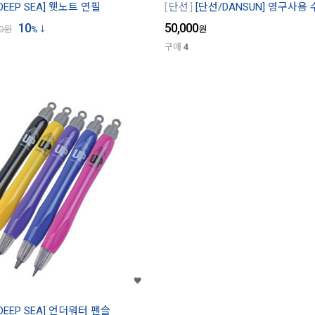
DEEP SEA] 웻노트 연필
단선
[단선/DANSUN] 영구사용
10
50,000
0
원
%
원
구매
4
DEEP SEA] 언더워터 펜슬