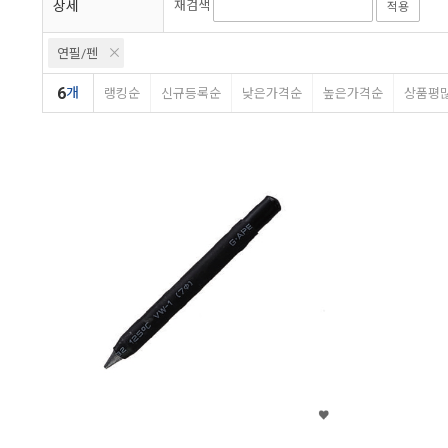
상세
재검색
적용
연필/펜
6
개
랭킹순
신규등록순
낮은가격순
높은가격순
상품평