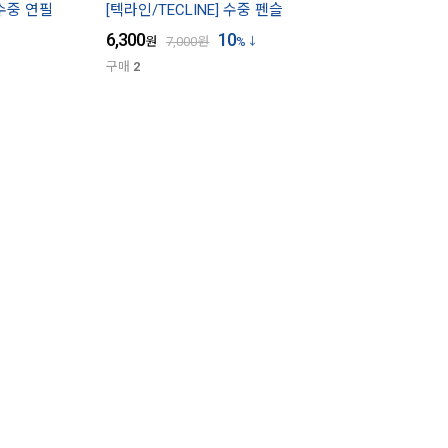
 수중 연필
[텍라인/TECLINE] 수중 펜슬
6,300
10
원
7,000
원
%
구매
2