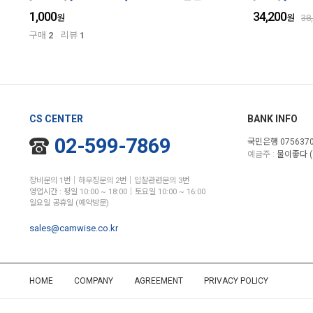
1,000
34,200
원
원
38
구매
2
리뷰
1
CS CENTER
BANK INFO
02-599-7869
국민은행 0756370
예금주 :
물이좋다 (
장비문의 1번│하우징문의 2번│입찰관련문의 3번
영업시간 : 평일 10:00 ~ 18:00│토요일 10:00 ~ 16:00
일요일 공휴일 (예약방문)
sales@camwise.co.kr
HOME
COMPANY
AGREEMENT
PRIVACY POLICY