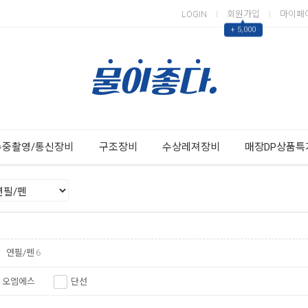
LOGIN
회원가입
마이페
▲
+ 5,000
Next
Previous
수중촬영/통신장비
구조장비
수상레져장비
매장DP상품특
연필/펜
6
오엠에스
단선