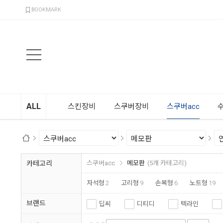
검색
BOOKMARK
ALL
스킨장비
스쿠버장비
스쿠버acc
카테고리
스쿠버acc
메모판
(5개 카테고리)
자석형
2
고리형
9
손목형
6
노트형
19
브랜드
딥씨
디티디
텍라인