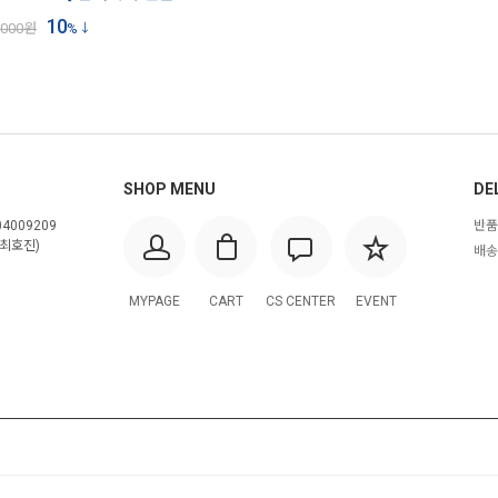
10
,000
원
%
SHOP MENU
DE
4009209
반품
최호진)
배송
MYPAGE
CART
CS CENTER
EVENT