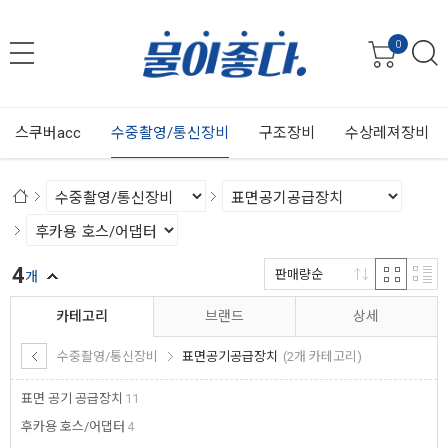
0
스쿠버acc
수중촬영/통신장비
구조장비
수상레져장비
4
판매량순
개
카테고리
브랜드
상세
수중촬영/통신장비
표면공기공급장치
(2개 카테고리)
표면 공기 공급장치
11
후카용 호스/어댑터
4