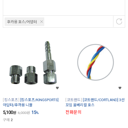
후카용 호스/어댑터
킹스포츠
[킹스포츠/KINGSPORTS]
코트랜드
[코트랜드/CORTLAND] 3선
아답터/후까용 니쁠
꼬임 움베리컬 호스
5,100
15
전화문의
원
6,000
원
%
구매
2