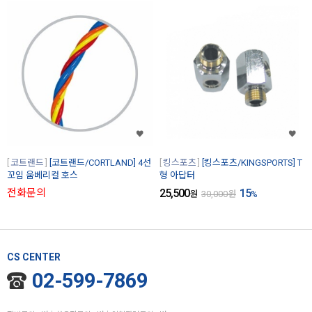
코트랜드
[코트랜드/CORTLAND] 4선
킹스포츠
[킹스포츠/KINGSPORTS] T
꼬임 움베리컬 호스
형 아답터
전화문의
25,500
15
원
30,000
원
%
CS CENTER
02-599-7869