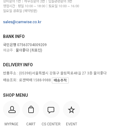
장비문의 1번│하우징문의 2번│입찰관련문의 3번
영업시간 : 평일 10:00 ~ 18:00│토요일 10:00 ~ 16:00
일요일 공휴일 (예약방문)
sales@camwise.co.kr
BANK INFO
국민은행 07563704009209
예금주 :
물이좋다 (최호진)
DELIVERY INFO
반품주소 :
(05398)서울특별시 강동구 올림픽로48길 27 3층 물이좋다
배송조회 : 로젠택배 1588-9988
배송추적
SHOP MENU
MYPAGE
CART
CS CENTER
EVENT