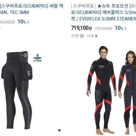
[스쿠버프로/SCUBAPRO] 써멀 텍
스쿠버프로
★슈트 프로모션 [
RMAL TEC 5MM
로/SCUBAPRO] 에버플렉스 3/2
켓 / EVERFLEX 3/2MM STEAME
10
45,000
원
%
719,100
10
원
799,000
원
%
구매
72
리뷰
8