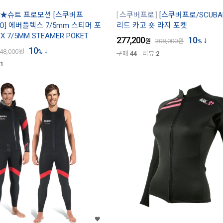
★슈트 프로모션 [스쿠버프
스쿠버프로
[스쿠버프로/SCUBA
RO] 에버플렉스 7/5mm 스티머 포
리드 카고 숏 라지 포켓
EX 7/5MM STEAMER POKET
277,200
10
원
308,000
원
%
10
48,000
원
%
구매
44
리뷰
2
1