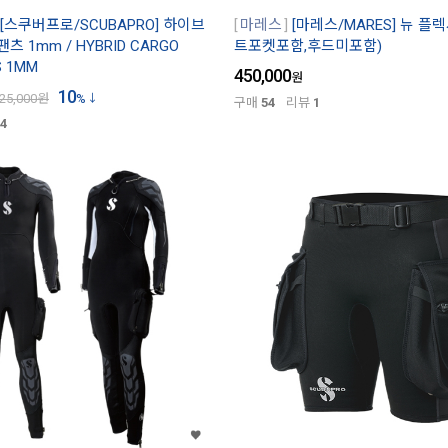
[스쿠버프로/SCUBAPRO] 하이브
마레스
[마레스/MARES] 뉴 플렉사
츠 1mm / HYBRID CARGO
트포켓포함,후드미포함)
S 1MM
450,000
원
10
25,000
원
%
구매
54
리뷰
1
4