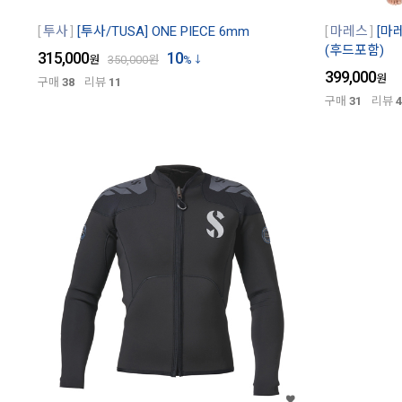
투사
[투사/TUSA] ONE PIECE 6mm
마레스
[마레
(후드포함)
315,000
10
원
350,000
원
%
399,000
원
구매
38
리뷰
11
구매
31
리뷰
4