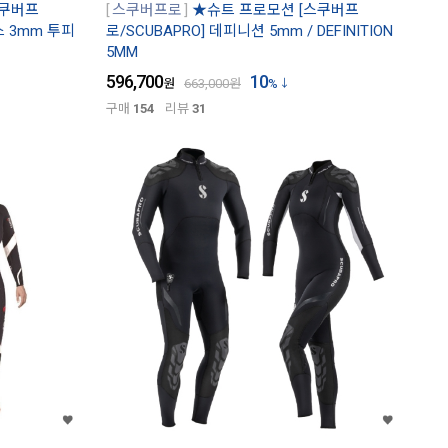
스쿠버프
스쿠버프로
★슈트 프로모션 [스쿠버프
스 3mm 투피
로/SCUBAPRO] 데피니션 5mm / DEFINITION
5MM
596,700
10
원
663,000
원
%
구매
154
리뷰
31