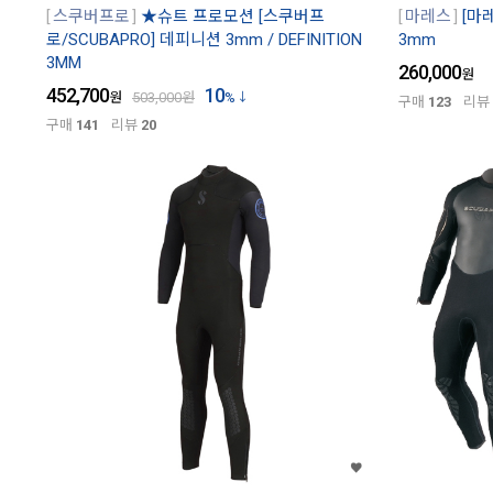
스쿠버프로
★슈트 프로모션 [스쿠버프
마레스
[마레
로/SCUBAPRO] 데피니션 3mm / DEFINITION
3mm
3MM
260,000
원
452,700
10
원
503,000
원
%
구매
123
리뷰
구매
141
리뷰
20