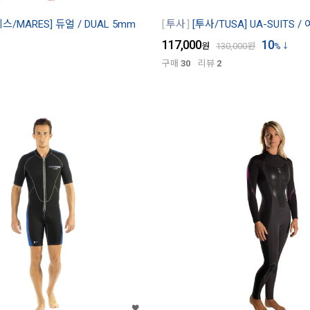
스/MARES] 듀얼 / DUAL 5mm
투사
[투사/TUSA] UA-SUITS 
117,000
10
원
130,000
원
%
구매
30
리뷰
2