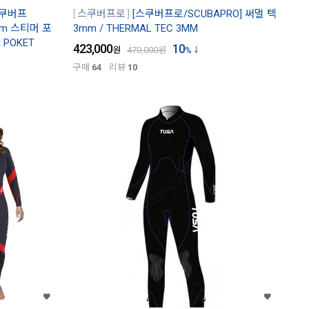
스쿠버프
스쿠버프로
[스쿠버프로/SCUBAPRO] 써멀 텍
mm 스티머 포
3mm / THERMAL TEC 3MM
R POKET
423,000
10
원
470,000
원
%
구매
64
리뷰
10