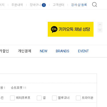
이지
주문내역
장바구니
고객센터
강사·샵 등록
0
가할인
개인결제
NEW
BRANDS
EVENT
동용
1
슈트포켓
11
스킨
워터프루프
걸
블루코너
트라이온
아코나
오엠에스
헬시온
킹스포츠