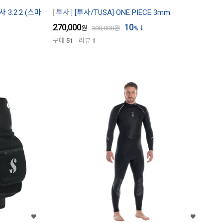
 3.2.2 (스마
투사
[투사/TUSA] ONE PIECE 3mm
270,000
10
원
300,000
원
%
구매
51
리뷰
1