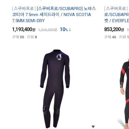
스쿠버프로
[스쿠버프로/SCUBAPRO] 노바스
스쿠버프로
코티아 7.5mm 세미드라이 / NOVA SCOTIA
로/SCUBAP
7.5MM SEMI-DRY
켓 / EVERFL
1,193,400
10
853,200
원
1,326,000
원
%
원
9
구매
50
리뷰
8
구매
46
리뷰
1