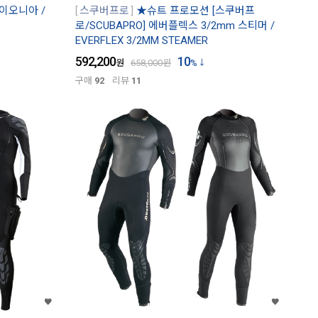
파이오니아 /
스쿠버프로
★슈트 프로모션 [스쿠버프
로/SCUBAPRO] 에버플렉스 3/2mm 스티머 /
EVERFLEX 3/2MM STEAMER
592,200
10
원
658,000
원
%
구매
92
리뷰
11