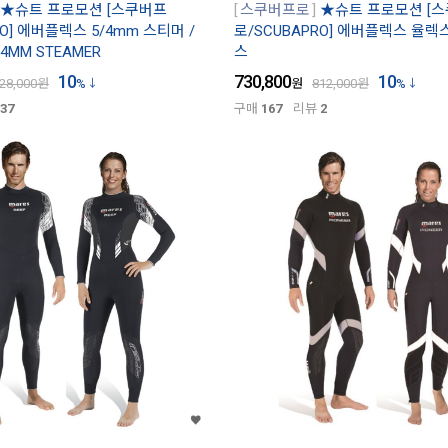
★슈트 프로모션 [스쿠버프
스쿠버프로
★슈트 프로모션 [
RO] 에버플렉스 5/4mm 스티머 /
로/SCUBAPRO] 에버플렉스 율렉
/4MM STEAMER
스
10
730,800
10
28,000
원
%
원
812,000
원
%
37
구매
167
리뷰
2