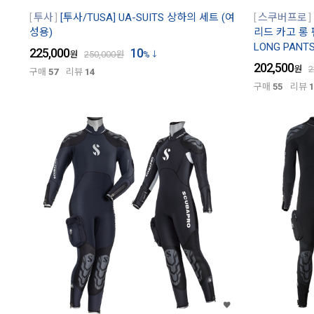
투사
[투사/TUSA] UA-SUITS 상하의 세트 (여
스쿠버프로
성용)
리드 카고 롱 팬
LONG PANT
225,000
10
원
250,000
원
%
202,500
원
2
구매
57
리뷰
14
구매
55
리뷰
1