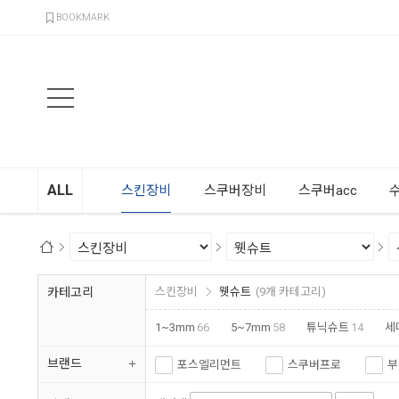
검색
BOOKMARK
ALL
스킨장비
스쿠버장비
스쿠버acc
카테고리
스킨장비
웻슈트
(9개 카테고리)
1~3mm
66
5~7mm
58
튜닉슈트
14
세
브랜드
포스엘리먼트
스쿠버프로
부
크레시섭
오션테그
아르곤