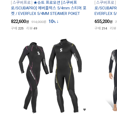
스쿠버프로
★슈트 프로모션 [스쿠버프
스쿠버프로
로/SCUBAPRO] 에버플렉스 5/4mm 스티머 포
로/SCUBAP
켓 / EVERFLEX 5/4MM STEAMER POKET
EVERFLEX 5
822,600
10
655,200
원
914,000
원
%
원
7
구매
225
리뷰
49
구매
214
리뷰