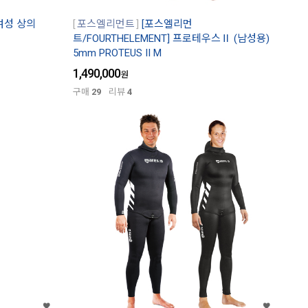
/ 여성 상의
포스엘리먼트
[포스엘리먼
트/FOURTHELEMENT] 프로테우스Ⅱ (남성용)
5mm PROTEUS II M
1,490,000
원
구매
29
리뷰
4