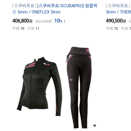
스쿠버프로
[스쿠버프로/SCUBAPRO] 원플렉
스쿠버프로
스 5mm / ONEFLEX 5mm
5mm / THE
406,800
10
490,500
원
452,000
원
%
원
5
구매
79
리뷰
11
구매
73
리뷰
7