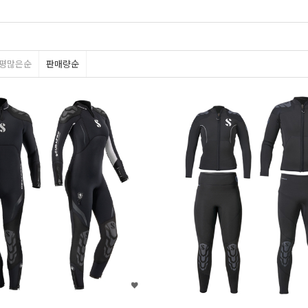
홀리스
엑스에스스쿠버
평많은순
판매량순