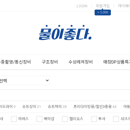
LOGIN
회원가입
마이페
▲
+ 5,000
Next
Previous
수중촬영/통신장비
구조장비
수상레져장비
매장DP상품특
미드라이
9
슈트상의
31
슈트하의
28
프리다이빙용/철인3종용
44
아
샤
마레스
쎄악섭
헬리오스
투사
샤크
베어
오닐
오머섭
텍라인
엑스트림