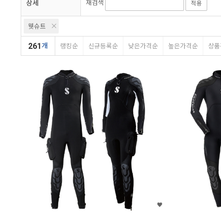
상세
재검색
적용
타이푼
아쿠아나
딥씨
웻슈트
261
개
랭킹순
신규등록순
낮은가격순
높은가격순
상품