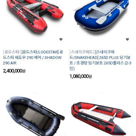
로드스타
[로드스타/LODESTAR] 로
스네이크헤드
[스네이크헤
드스타 쉐도우 290 에어 / SHADOW
드/SNAKEHEAD] 265D PLUS 딩기보
290 AIR
트 / 초경량 딩기보트 265D플러스 (2-3
인)
2,400,000
원
1,080,000
원