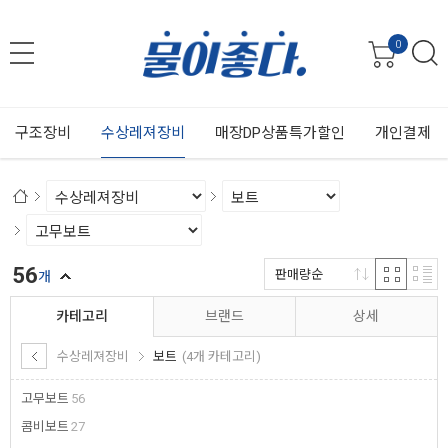
0
구조장비
수상레져장비
매장DP상품특가할인
개인결제
56
판매량순
개
카테고리
브랜드
상세
수상레져장비
보트
(4개 카테고리)
고무보트
56
콤비보트
27