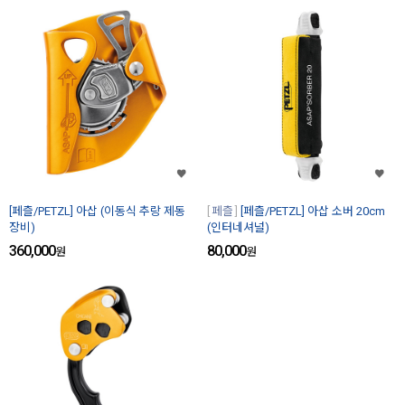
[페츨/PETZL] 아삽 (이동식 추랑 제동
페츨
[페츨/PETZL] 아삽 소버 20cm
장비)
(인터네셔널)
360,000
80,000
원
원