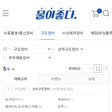
0
수중촬영/통신장비
구조장비
수상레져장비
매장DP상품
5
판매량순
개
카테고리
브랜드
상세
구조장비
산악구조장비
(10개 카테고리)
등/하강기
39
카라비너
77
플레이트/도르래/스위벨
44
로프
27