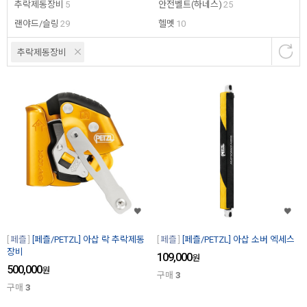
추락제동장비
5
안전벨트(하네스)
25
랜야드/슬링
29
헬멧
10
추락제동장비
페츨
[페츨/PETZL] 아삽 락 추락제동
페츨
[페츨/PETZL] 아삽 소버 엑세스
장비
109,000
원
500,000
원
구매
3
구매
3