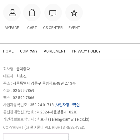
MYPAGE
CART
CS CENTER
EVENT
HOME
COMPANY
AGREEMENT
PRIVACY POLICY
회사명 :
물이좋다
대표자 :
최호진
주소 :
서울특별시 강동구 올림픽로48길 27 3층
전화 :
02-599-7869
팩스 :
02-599-7866
사업자등록번호 :
359-24-01718
[사업자정보확인]
통신판매업신고번호 :
제2024-서울강동-1182호
개인정보보호책임자 :
최호진 (
sales@camwise.co.kr
)
COPYRIGHT (c)
물이좋다
ALL RIGHTS RESERVED.