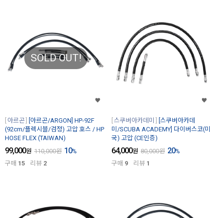
SOLD OUT!
아르곤
[아르곤/ARGON] HP-92F
스쿠버아카데미
[스쿠버아카데
(92cm/플렉시블/검정) 고압 호스 / HP
미/SCUBA ACADEMY] 다이버스코(미
HOSE FLEX (TAIWAN)
국) 고압 (CE인증)
99,000
10
64,000
20
원
110,000
원
%
원
80,000
원
%
구매
15
리뷰
2
구매
9
리뷰
1