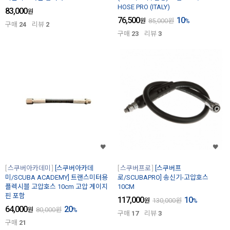
HOSE PRO (ITALY)
83,000
원
76,500
10
원
85,000
원
%
구매
24
리뷰
2
구매
23
리뷰
3
스쿠버아카데미
[스쿠버아카데
스쿠버프로
[스쿠버프
미/SCUBA ACADEMY] 트랜스미터용
로/SCUBAPRO] 송신기-고압호스
플렉시블 고압호스 10cm 고압 게이지
10CM
핀 포함
117,000
10
원
130,000
원
%
64,000
20
원
80,000
원
%
구매
17
리뷰
3
구매
21