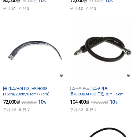
85,500
10
72,000
10
원
95,000
원
%
원
80,000
원
%
구매
54
리뷰
5
구매
42
리뷰
5
[홀리스/HOLLIS] HP HOSE
스쿠버프로
[스쿠버프
(15cm/23cm/61cm/71cm)
로/SCUBAPRO] 고압 호스 15cm
72,000
10
104,400
10
원
80,000
원
%
원
116,000
원
%
구매
37
리뷰
7
구매
37
리뷰
2