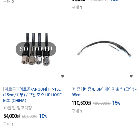
구매
2
구매
1
SOLD OUT!
아르곤
[아르곤/ARGON] HP-15E
비즘
[비즘/BISM] 게이지호스 (고압) -
(15cm/고무) / 고압 호스 HP HOSE
85cm
ECO (CHINA)
110,500
15
원
130,000
원
%
10월 말 입고예정
구매
1
54,000
10
원
60,000
원
%
구매
1