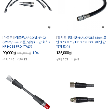
아르곤
[아르곤/ARGON] HP-92
헬시온
[헬시온/HALCYON] 61cm 고
(92cm/고무(표준)/검정) 고압 호스 /
압 SPG 호스 / HP SPG HOSE (메인 잔
HP HOSE PRO (ITALY)
압계 호스)
90,000
10
135,000
원
100,000
원
%
원
구매
146
리뷰
13
구매
103
리뷰
8