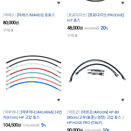
마레스
[마레스/MARES] 숏호스
프로다이브
[프로다이브/PRODIVE]
H.P 호스
80,000
원
48,000
20
원
60,000
원
%
구매
3
구매
3
아쿠아나
[아쿠아나/AKUANA] 24인
아르곤
[아르곤/ARGON] HP-80
치(61cm) HP 고압 호스
(80cm/고무(표준)/검정) 고압 호스 /
HP HOSE PRO (ITALY)
104,500
5
원
110,000
원
%
90,000
10
원
100,000
원
%