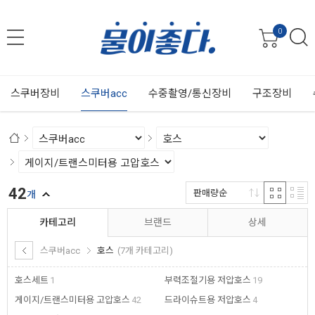
0
스쿠버장비
스쿠버acc
수중촬영/통신장비
구조장비
42
판매량순
개
카테고리
브랜드
상세
스쿠버acc
호스
(7개 카테고리)
호스세트
1
부력조절기용 저압호스
19
게이지/트랜스미터용 고압호스
42
드라이슈트용 저압호스
4