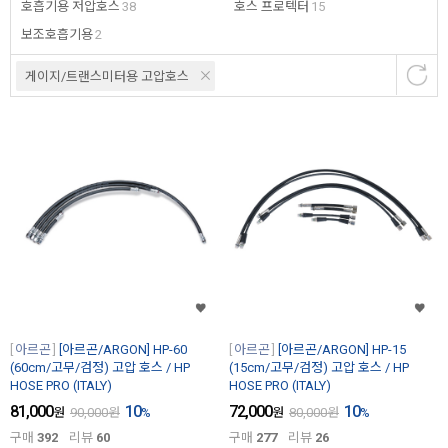
호흡기용 저압호스
38
호스 프로텍터
15
보조호흡기용
2
게이지/트랜스미터용 고압호스
아르곤
[아르곤/ARGON] HP-60
아르곤
[아르곤/ARGON] HP-15
(60cm/고무/검정) 고압 호스 / HP
(15cm/고무/검정) 고압 호스 / HP
HOSE PRO (ITALY)
HOSE PRO (ITALY)
81,000
10
72,000
10
원
90,000
원
%
원
80,000
원
%
구매
392
리뷰
60
구매
277
리뷰
26