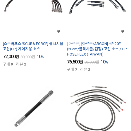
[스쿠버포스/SCUBA FORCE] 플렉시블
아르곤
[아르곤/ARGON] HP-20F
고압(HP) 게이지용 호스
(20cm/플렉시블/검정) 고압 호스 / HP
HOSE FLEX (TAIWAN)
72,000
10
원
80,000
원
%
76,500
10
원
85,000
원
%
구매
9
리뷰
2
구매
7
리뷰
2