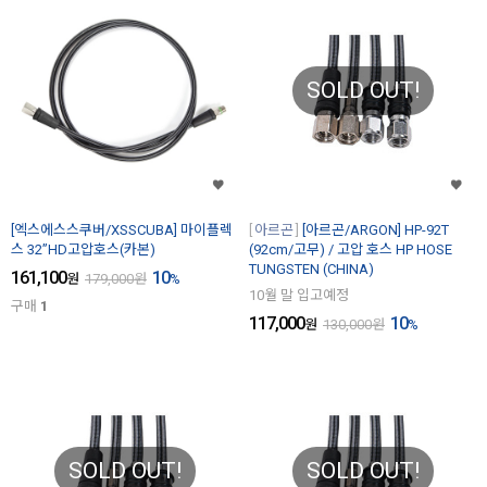
SOLD OUT!
[엑스에스스쿠버/XSSCUBA] 마이플렉
아르곤
[아르곤/ARGON] HP-92T
스 32”HD고압호스(카본)
(92cm/고무) / 고압 호스 HP HOSE
TUNGSTEN (CHINA)
161,100
10
원
179,000
원
%
10월 말 입고예정
구매
1
117,000
10
원
130,000
원
%
SOLD OUT!
SOLD OUT!