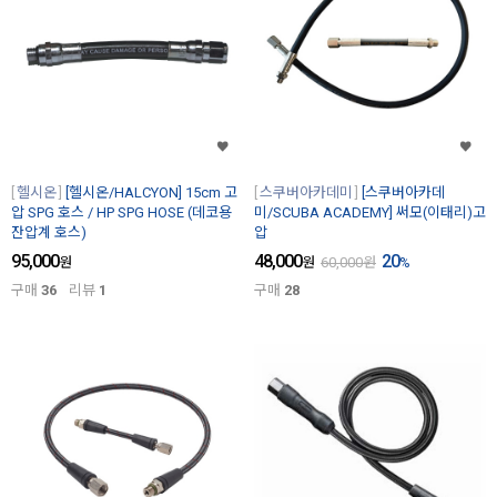
헬시온
[헬시온/HALCYON] 15cm 고
스쿠버아카데미
[스쿠버아카데
압 SPG 호스 / HP SPG HOSE (데코용
미/SCUBA ACADEMY] 써모(이태리)고
잔압계 호스)
압
95,000
48,000
20
원
원
60,000
원
%
구매
36
리뷰
1
구매
28