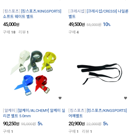
킹스포츠
[킹스포츠/KINGSPORTS]
크레시섭
[크레시섭/CRESSI] 나일론
소프트 웨이트 벨트
벨트
45,000
49,500
10
원
원
55,000
원
%
구매
18
리뷰
1
구매
4
알케미
[알케미/ALCHEMY] 알케미 실
킹스포츠
[킹스포츠/KINGSPORTS]
리콘 벨트 5.0mm
어깨벨트
90,250
5
20,900
5
원
95,000
원
%
원
22,000
원
%
구매
1
구매
1
리뷰
1