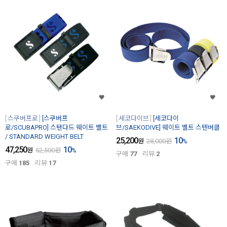
스쿠버프로
[스쿠버프
세코다이브
[세코다이
로/SCUBAPRO] 스탠다드 웨이트 벨트
브/SAEKODIVE] 웨이트 벨트 스텐버클
/ STANDARD WEIGHT BELT
25,200
10
원
28,000
원
%
47,250
10
원
52,500
원
%
구매
77
리뷰
2
구매
185
리뷰
17