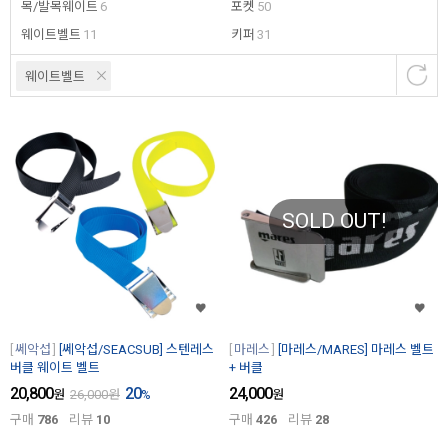
목/발목웨이트
6
포켓
50
웨이트벨트
11
키퍼
31
웨이트벨트
SOLD OUT!
쎄악섭
[쎄악섭/SEACSUB] 스텐레스
마레스
[마레스/MARES] 마레스 벨트
버클 웨이트 벨트
+ 버클
20,800
20
24,000
원
26,000
원
%
원
구매
786
리뷰
10
구매
426
리뷰
28