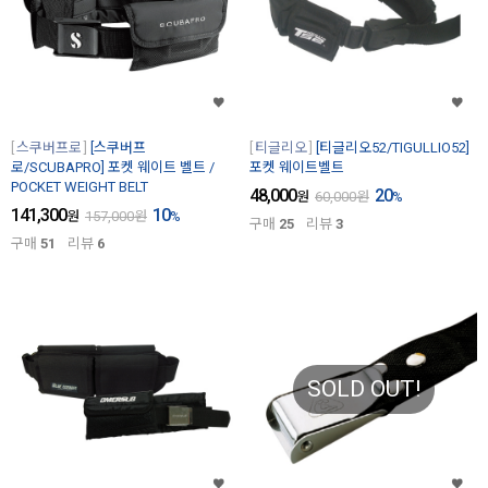
스쿠버프로
[스쿠버프
티글리오
[티글리오52/TIGULLIO52]
로/SCUBAPRO] 포켓 웨이트 벨트 /
포켓 웨이트벨트
POCKET WEIGHT BELT
48,000
20
원
60,000
원
%
141,300
10
원
157,000
원
%
구매
25
리뷰
3
구매
51
리뷰
6
SOLD OUT!