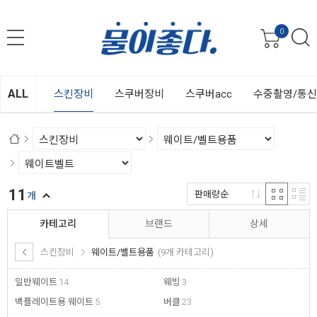
0
ALL
스킨장비
스쿠버장비
스쿠버acc
수중촬영/통
11
판매량순
개
카테고리
브랜드
상세
스킨장비
웨이트/벨트용품
(9개 카테고리)
일반웨이트
14
웨빙
3
백플레이트용 웨이트
5
버클
23