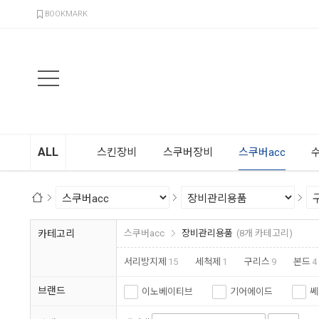
검색
BOOKMARK
ALL
스킨장비
스쿠버장비
스쿠버acc
카테고리
스쿠버acc
장비관리용품
(8개 카테고리)
서리방지제
15
세척제
1
구리스
9
본드
4
브랜드
이노베이티브
기어에이드
쎄