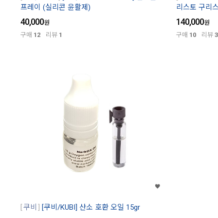
프레이 (실리콘 윤활제)
리스토 구리스 
40,000
140,000
원
원
구매
12
리뷰
1
구매
10
리뷰
3
쿠비
[쿠비/KUBI] 산소 호환 오일 15gr