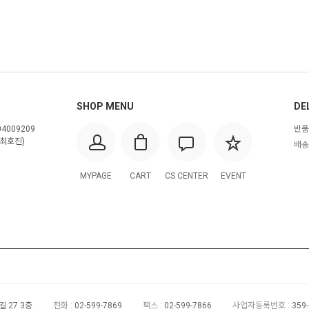
SHOP MENU
DE
4009209
반품
최호진)
배송
MYPAGE
CART
CS CENTER
EVENT
 27 3층
전화 :
02-599-7869
팩스 :
02-599-7866
사업자등록번호 :
359