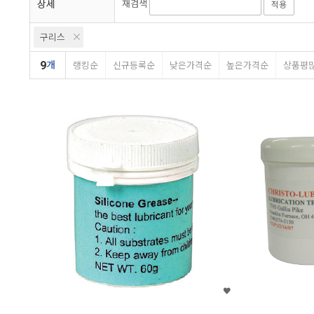
상세
재검색
적용
구리스
9
개
랭킹순
신규등록순
낮은가격순
높은가격순
상품평