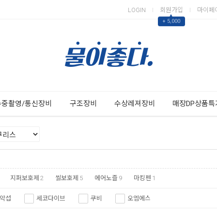
LOGIN
회원가입
마이페
▲
+ 5,000
Next
Previous
수중촬영/통신장비
구조장비
수상레져장비
매장DP상품특
지퍼보호제
2
씰보호제
5
에어노즐
9
마킹펜
1
악섭
세코다이브
쿠비
오엠에스