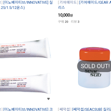
브
[이노베이티브/INNOVATIVE] 실
기어에이드
[기어에이드/GEAR A
25/1.5/12온스)
리스
10,000
원
구매
20
리뷰
3
SOLD OUT!
브
[이노베이티브/INNOVATIVE] 크
쎄악섭
[쎄악섭/SEACSUB] 실리