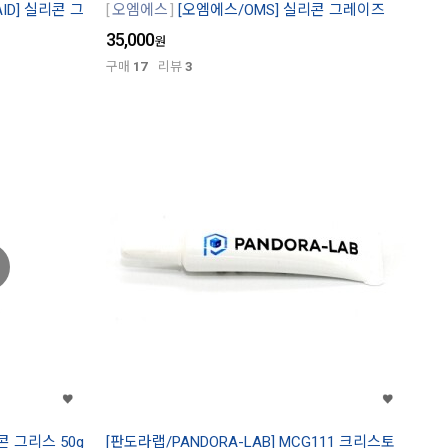
ID] 실리콘 그
오엠에스
[오엠에스/OMS] 실리콘 그레이즈
35,000
원
구매
17
리뷰
3
콘 그리스 50g
[판도라랩/PANDORA-LAB] MCG111 크리스토