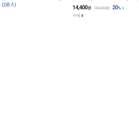
(2온스)
14,400
20
원
18,000
원
%
구매
8