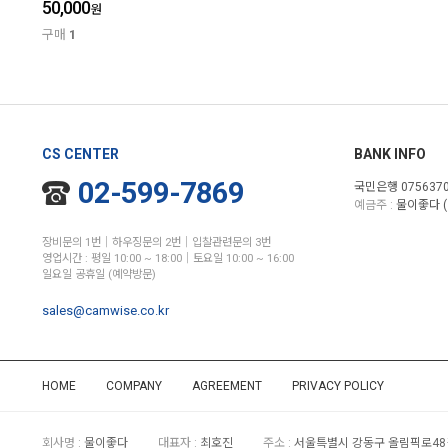
50,000
원
구매
1
CS CENTER
BANK INFO
02-599-7869
국민은행 0756370
예금주 :
물이좋다 (
장비문의 1번│하우징문의 2번│입찰관련문의 3번
영업시간 : 평일 10:00 ~ 18:00│토요일 10:00 ~ 16:00
일요일 공휴일 (예약방문)
sales@camwise.co.kr
HOME
COMPANY
AGREEMENT
PRIVACY POLICY
회사명 :
물이좋다
대표자 :
최호진
주소 :
서울특별시 강동구 올림픽로48길