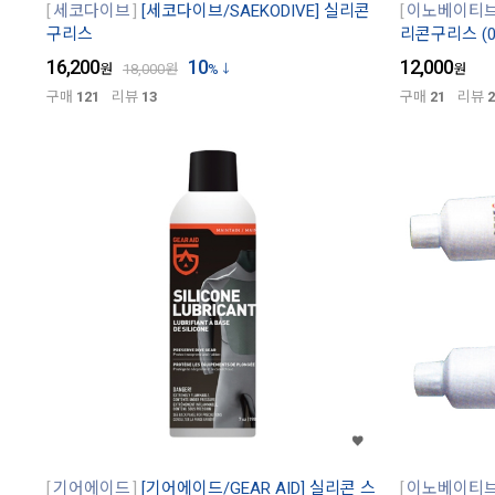
세코다이브
[세코다이브/SAEKODIVE] 실리콘
이노베이티
구리스
리콘구리스 (0.
16,200
10
12,000
원
18,000
원
%
원
구매
121
리뷰
13
구매
21
리뷰
2
기어에이드
[기어에이드/GEAR AID] 실리콘 스
이노베이티