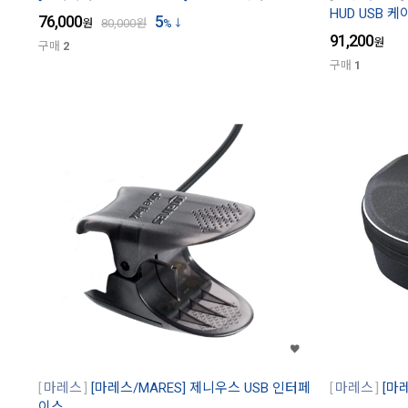
HUD USB 케
76,000
5
원
80,000
원
%
91,200
원
구매
2
구매
1
마레스
[마레스/MARES] 제니우스 USB 인터페
마레스
[마
이스