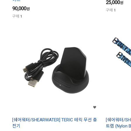
25,000
원
90,000
원
구매
1
구매
1
[쉐어워터/SHEARWATER] TERIC 테릭 무선 충
[쉐어워터/SHE
전기
트랩 (Nylon B