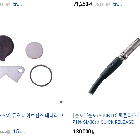
5
71,250
5
,000
원
%
원
75,000
원
%
BISM] 듀오 다이브빈즈 배터리 교
순토
[순토/SUUNTO] 퀵릴리즈
라용 SM36) / QUICK RELEASE
15
130,000
,000
원
%
원