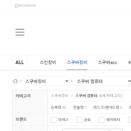
검색
BOOKMARK
ALL
스킨장비
스쿠버장비
스쿠버acc
카테고리
스쿠버장비
스쿠버 컴퓨터
(8개 카테고리)
손목형
90
콘솔형
7
마스크/랜야드형
5
브랜드
마레스
순토
쉐어워터