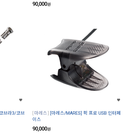
90,000
원
 (코브라3/코브
마레스
[마레스/MARES] 퍽 프로 USB 인터페
이스
90,000
원