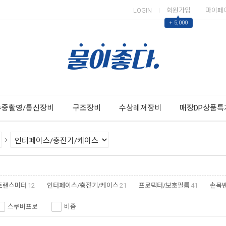
LOGIN
회원가입
마이페
▲
+ 5,000
Next
Previous
수중촬영/통신장비
구조장비
수상레져장비
매장DP상품특
트랜스미터
12
인터페이스/충전기/케이스
21
프로텍터/보호필름
41
손목
스쿠버프로
비즘