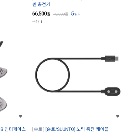
린 충전기
66,500
5
원
70,000
원
%
구매
1
USB 인터페이스
순토
[순토/SUUNTO] 노틱 충전 케이블