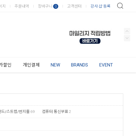
이지
주문내역
장바구니
고객센터
강사·샵 등록
0
가할인
개인결제
NEW
BRANDS
EVENT
밴드/스트랩/번지줄
69
컴퓨터 통신부표
2