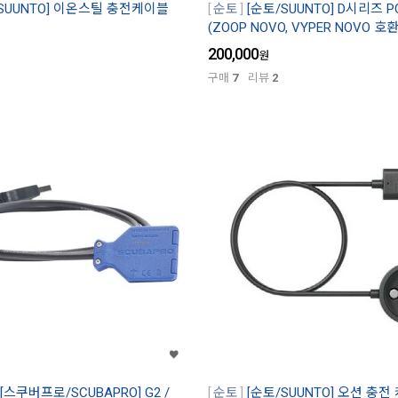
/SUUNTO] 이온스틸 충전케이블
순토
[순토/SUUNTO] D시리즈 
(ZOOP NOVO, VYPER NOVO 호
200,000
원
구매
7
리뷰
2
[스쿠버프로/SCUBAPRO] G2 /
순토
[순토/SUUNTO] 오션 충전