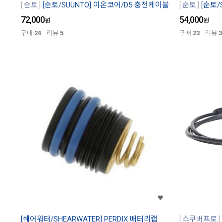
순토
[순토/SUUNTO] 이온코어/D5 충전케이블
순토
[순토
72,000
54,000
원
원
구매
24
리뷰
5
구매
23
리뷰
3
[쉐어워터/SHEARWATER] PERDIX 배터리캡
스쿠버프로