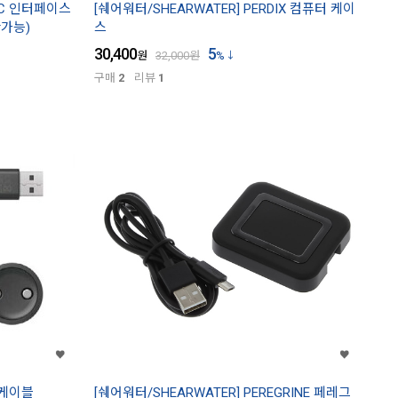
PC 인터페이스
[쉐어워터/SHEARWATER] PERDIX 컴퓨터 케이
환가능)
스
30,400
5
원
32,000
원
%
구매
2
리뷰
1
 케이블
[쉐어워터/SHEARWATER] PEREGRINE 페레그