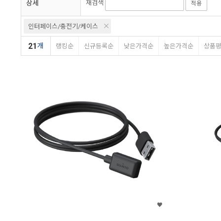
상세
재검색
적용
인터페이스/충전기/케이스
21
개
랭킹순
신규등록순
낮은가격순
높은가격순
상품