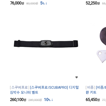
76,000
5
52,250
원
80,000
원
%
원
55
스쿠버프로
[스쿠버프로/SCUBAPRO] 디지털
비즘
[비즘/
심박수 모니터 벨트
환 키트
260,100
10
65,450
원
289,000
원
%
원
77