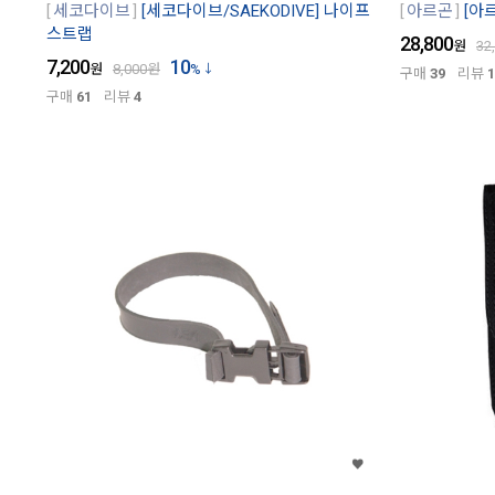
세코다이브
[세코다이브/SAEKODIVE] 나이프
아르곤
[아
스트랩
28,800
원
32
7,200
10
원
8,000
원
%
구매
39
리뷰
1
구매
61
리뷰
4