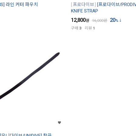
S] 라인 커터 파우치
프로다이브
[프로다이브/PRODIV
KNIFE STRAP
12,800
20
원
16,000
원
%
구매
3
리뷰
1
[유니다이브/UNIDIVE] 칼끈