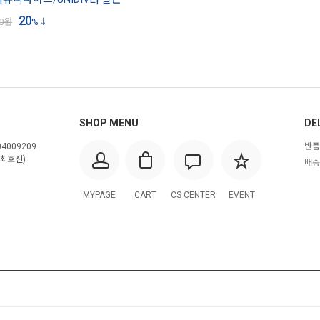
20
0
원
%
SHOP MENU
DE
4009209
반품
최호진)
배송
MYPAGE
CART
CS CENTER
EVENT