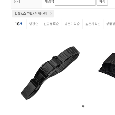
상세
재검색
적용
칼집&스트랩&악세사리
10
개
랭킹순
신규등록순
낮은가격순
높은가격순
상품