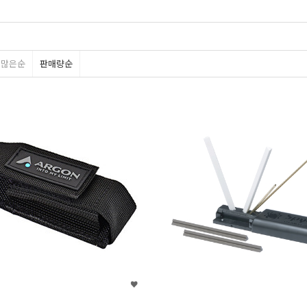
평많은순
판매량순