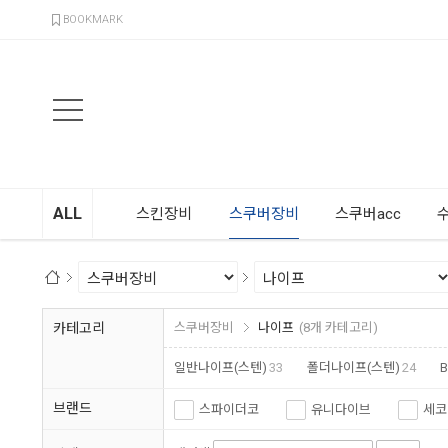
검색
BOOKMARK
ALL
스킨장비
스쿠버장비
스쿠버acc
카테고리
스쿠버장비
나이프
(8개 카테고리)
일반나이프(스텐)
33
폴더나이프(스텐)
24
브랜드
스파이더코
유니다이브
세코