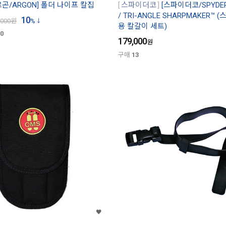
르곤/ARGON] 폴더 나이프 칼집
스파이더코
[스파이더코/SPYDER
/ TRI-ANGLE SHARPMAKER™
10
,000
원
%
용 칼갈이 세트)
0
179,000
원
구매
13