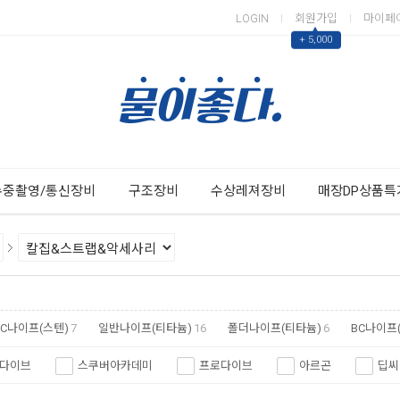
LOGIN
회원가입
마이페
▲
+ 5,000
Next
Previous
수중촬영/통신장비
구조장비
수상레져장비
매장DP상품특
BC나이프(스텐)
7
일반나이프(티타늄)
16
폴더나이프(티타늄)
6
BC나이프
다이브
스쿠버아카데미
프로다이브
아르곤
딥씨