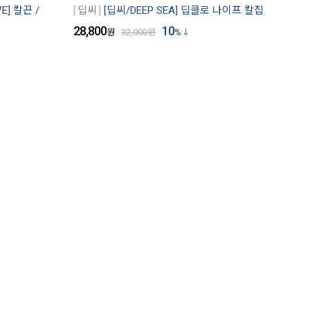
E] 칼끈 /
딥씨
[딥씨/DEEP SEA] 딥클로 나이프 칼집
28,800
10
원
32,000
원
%