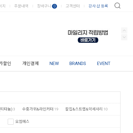
이지
주문내역
장바구니
고객센터
강사·샵 등록
0
가할인
개인결제
NEW
BRANDS
EVENT
(티타늄)
3
수중가위&라인커터
19
칼집&스트랩&악세사리
10
오엠에스