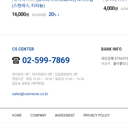
(스텐레스, 티타늄)
4,000
원
5,00
16,000
20
원
20,000
원
%
CS CENTER
BANK INFO
02-599-7869
국민은행 0756370
예금주 :
물이좋다 (
장비문의 1번│하우징문의 2번│입찰관련문의 3번
영업시간 : 평일 10:00 ~ 18:00│토요일 10:00 ~ 16:00
일요일 공휴일 (예약방문)
sales@camwise.co.kr
HOME
COMPANY
AGREEMENT
PRIVACY POLICY