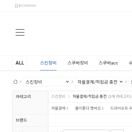
검색
BOOKMARK
ALL
스킨장비
스쿠버장비
스쿠버acc
카테고리
스킨장비
자율결제/적립금 충전
(3개 카테고리)
자율결제
4
물이좋다 멤버십
4
드라이슈트 
브랜드