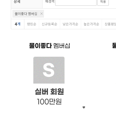
상세
재검색
적용
물이좋다 멤버십
4
개
랭킹순
신규등록순
낮은가격순
높은가격순
상품평