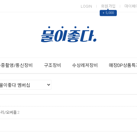
LOGIN
회원가입
마이페
▲
+ 5,000
Next
Previous
수중촬영/통신장비
구조장비
수상레져장비
매장DP상품특
수리/오버홀
2