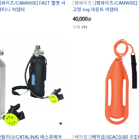
캠와이즈/CAMWISE] FAST 헬멧 사
캠와이즈
[캠와이즈/CAMWISE
카티니 어댑터
고정 nvg 마운트 어댑터
40,000
원
구매
191
카탈리나/CATALINA] 레스큐에어
쎄악섭
[쎄악섭/SEACSUB] 구조탄