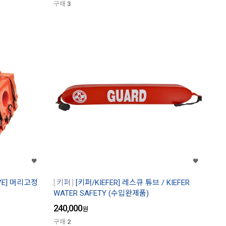
구매
3
VE] 머리고정
키퍼
[키퍼/KIEFER] 레스큐 튜브 / KIEFER
WATER SAFETY (수입완제품)
240,000
원
구매
2