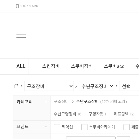
검색
BOOKMARK
ALL
스킨장비
스쿠버장비
스쿠버acc
카테고리
구조장비
수난구조장비
(12개 카테고리)
수난구명장비
16
구명자켓
1
리프팅백
12
레스큐시스템
1
브랜드
쎄악섭
스쿠버아카데미
페츨
아르곤
보트코리아
티글리오