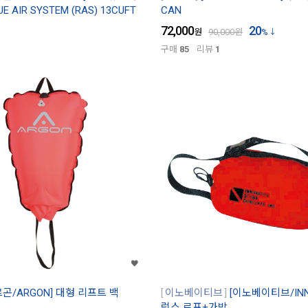
 AIR SYSTEM (RAS) 13CUFT
CAN
72,000
20
원
90,000
원
%
구매
85
리뷰
1
르곤/ARGON] 대형 리프트 백
이노베이티브
[이노베이티브/INNO
럭스 로프+가방