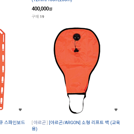
400,000
원
구매
19
레스큐 스파인보드
아르곤
[아르곤/ARGON] 소형 리프트 백 (교육
용)