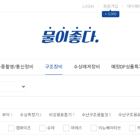
LOGIN
회원가입
마이페
▲
+ 5,000
Next
Previous
수중촬영/통신장비
구조장비
수상레져장비
매장DP상품특
부이
1
수심측정기
2
비상용호흡기
7
수난구조용들것
3
수난구조용
캠와이즈
슈마
마레스
이노베이티브
홀리스
포비드림
스컬피쉬
스네이크헤드