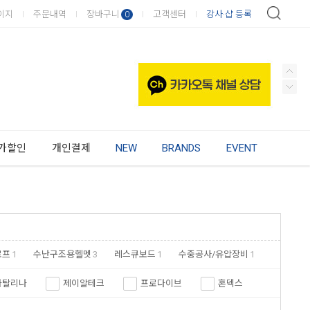
이지
주문내역
장바구니
고객센터
강사·샵 등록
0
가할인
개인결제
NEW
BRANDS
EVENT
로프
1
수난구조용헬멧
3
레스큐보드
1
수중공사/유압장비
1
카탈리나
제이알테크
프로다이브
혼덱스
키퍼
스페어에어
스쿠버프로
헬시온