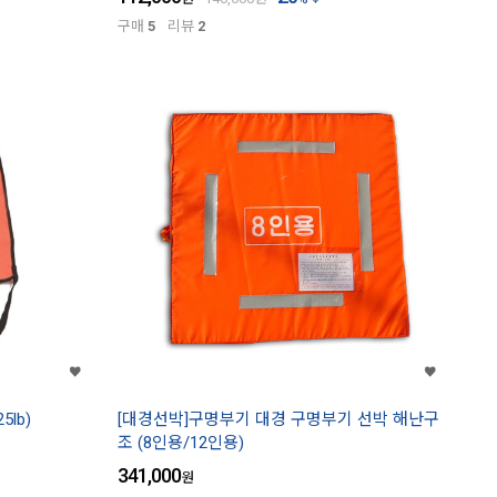
구매
5
리뷰
2
5lb)
[대경선박]구명부기 대경 구명부기 선박 해난구
조 (8인용/12인용)
341,000
원