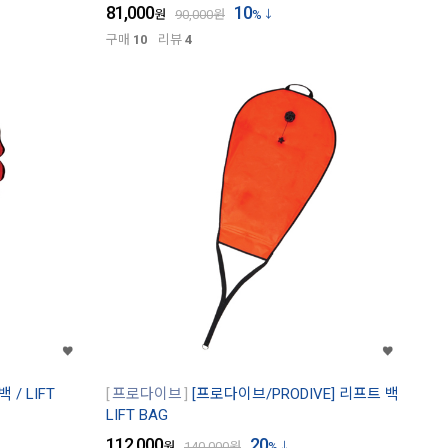
81,000
10
원
90,000
원
%
구매
10
리뷰
4
 / LIFT
프로다이브
[프로다이브/PRODIVE] 리프트 백
LIFT BAG
112,000
20
원
140,000
원
%