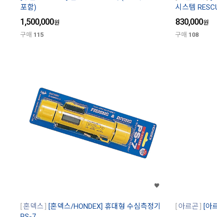
포함)
시스템 RESCUE
1,500,000
830,000
원
원
구매
115
구매
108
혼덱스
[혼덱스/HONDEX] 휴대형 수심측정기
아르곤
[아
PS-7