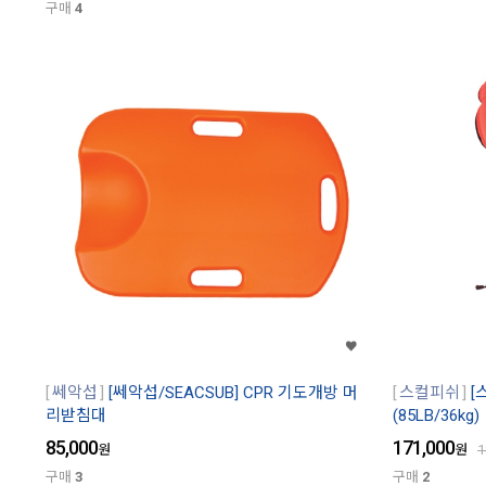
구매
4
쎄악섭
[쎄악섭/SEACSUB] CPR 기도개방 머
스컬피쉬
[
리받침대
(85LB/36kg)
85,000
171,000
원
원
1
구매
3
구매
2