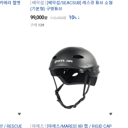
] 카메라 헬멧
쎄악섭
[쎄악섭/SEACSUB] 레스큐 튜브 소형
(기본형) 구명튜브
99,000
10
원
110,000
원
%
구매
129
 / RESCUE
마레스
[마레스/MARES] XR 캡 / RIGID CAP