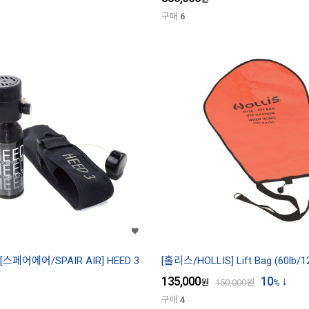
구매
6
[스페어에어/SPAIR AIR] HEED 3
[홀리스/HOLLIS] Lift Bag (60lb/12
135,000
10
원
150,000
원
%
구매
4