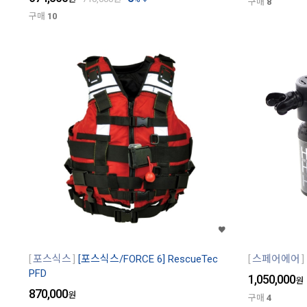
구매
8
구매
10
포스식스
[포스식스/FORCE 6] RescueTec
스페어에어
PFD
1,050,000
원
870,000
원
구매
4