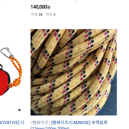
140,000
원
구매
38
리뷰
3
VATIVE] 디
캠와이즈
[캠와이즈/CAMWISE] 부력로프
(12mm/100m,200m)