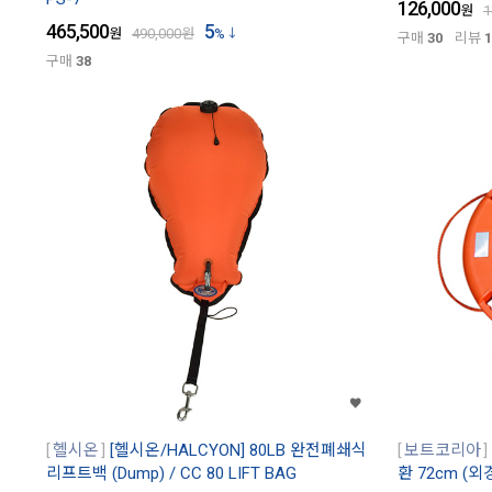
126,000
원
1
465,500
5
원
490,000
원
%
구매
30
리뷰
1
구매
38
헬시온
[헬시온/HALCYON] 80LB 완전폐쇄식
보트코리아
리프트백 (Dump) / CC 80 LIFT BAG
환 72cm (외