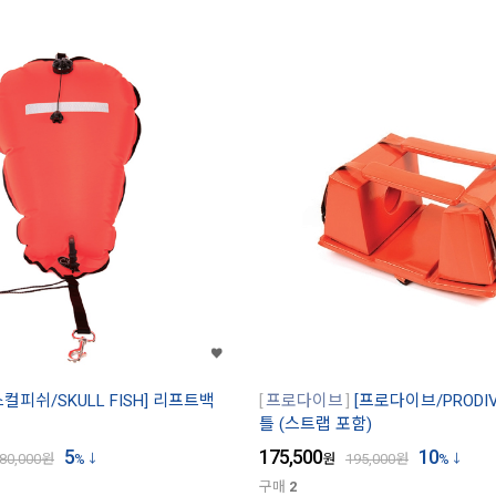
스컬피쉬/SKULL FISH] 리프트백
프로다이브
[프로다이브/PRODI
틀 (스트랩 포함)
5
175,500
10
80,000
원
%
원
195,000
원
%
구매
2