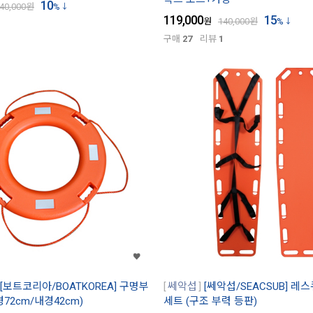
10
40,000
원
%
119,000
15
원
140,000
원
%
구매
27
리뷰
1
[보트코리아/BOATKOREA] 구명부
쎄악섭
[쎄악섭/SEACSUB] 
경72cm/내경42cm)
세트 (구조 부력 등판)