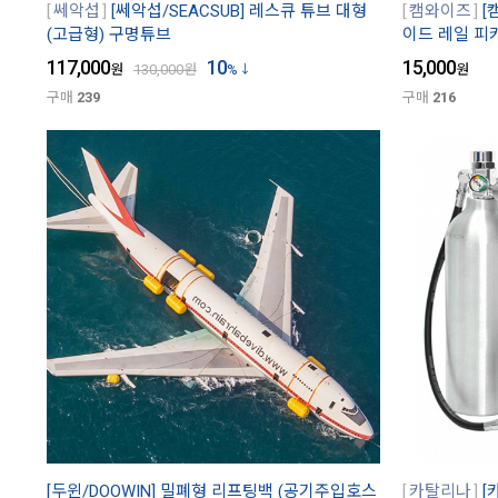
쎄악섭
[쎄악섭/SEACSUB] 레스큐 튜브 대형
캠와이즈
[
(고급형) 구명튜브
이드 레일 피
117,000
10
15,000
원
130,000
원
%
원
구매
239
구매
216
[두윈/DOOWIN] 밀폐형 리프팅백 (공기주입호스
카탈리나
[