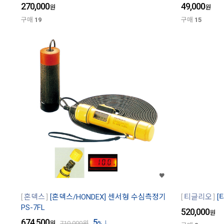
270,000
49,000
원
원
구매
19
구매
15
혼덱스
[혼덱스/HONDEX] 센서형 수심측정기
티글리오
[
PS-7FL
520,000
원
674,500
5
원
710,000
원
%