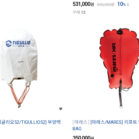
531,000
10
원
590,000
원
%
구매
12
티글리오52/TIGULLIO52] 부양백
마레스
[마레스/MARES] 리프트 백
BAG
350,000
원