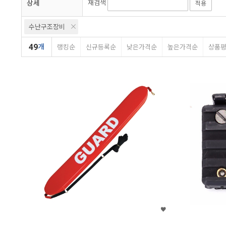
상세
재검색
적용
수난구조장비
49
개
랭킹순
신규등록순
낮은가격순
높은가격순
상품