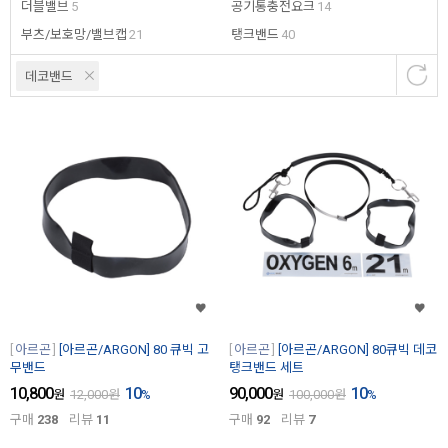
더블밸브
5
공기통충전요크
14
부츠/보호망/밸브캡
21
탱크밴드
40
데코밴드
아르곤
[아르곤/ARGON] 80 큐빅 고
아르곤
[아르곤/ARGON] 80큐빅 데코
무밴드
탱크밴드 세트
10,800
10
90,000
10
원
12,000
원
%
원
100,000
원
%
구매
238
리뷰
11
구매
92
리뷰
7