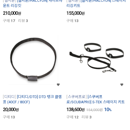
헬시온
[헬시온/HALCYON] 사이드마
헬시온
[헬시온/HALCYON] 스테이지
운트 리깅킷
리깅키트
210,000
155,000
원
원
구매
17
리뷰
3
구매
13
디티디
[디티디/DTD] DTD 탱크 클램
스쿠버프로
[스쿠버프
프 (40CF / 80CF)
로/SCUBAPRO] S-TEK 스테이지 키트
20,000
138,600
10
원
원
154,000
원
%
구매
13
구매
12
리뷰
3