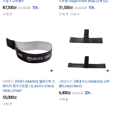
스냅 + 고무밴드
스트랩 Stage bottle strap (2개1조)
87,300
10
31,500
10
원
97,000
원
%
원
35,000
원
%
구매
7
구매
7
리뷰
1
마레스
[마레스/MARES] 엘라스틱 스
제네시스
[제네시스/GENESIS] 고무
테이지 탱크스트랩 / ELASTIC STAGE
밴드(40cf/80cf)
TANK STRAP
6,400
20
원
8,000
원
%
55,000
원
구매
4
구매
7