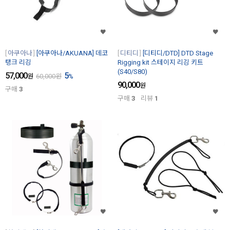
아쿠아나
[아쿠아나/AKUANA] 데코
디티디
[디티디/DTD] DTD Stage
탱크 리깅
Rigging kit 스테이지 리깅 키트
(S40/S80)
57,000
5
원
60,000
원
%
90,000
원
구매
3
구매
3
리뷰
1