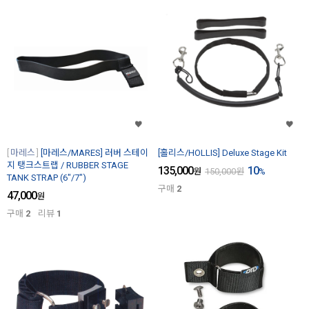
마레스
[마레스/MARES] 러버 스테이
[홀리스/HOLLIS] Deluxe Stage Kit
지 탱크스트랩 / RUBBER STAGE
135,000
10
원
150,000
원
%
TANK STRAP (6"/7")
구매
2
47,000
원
구매
2
리뷰
1