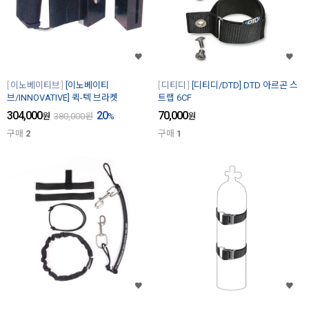
이노베이티브
[이노베이티
디티디
[디티디/DTD] DTD 아르곤 스
브/INNOVATIVE] 퀵-텍 브라켓
트랩 6CF
304,000
20
70,000
원
380,000
원
%
원
구매
2
구매
1