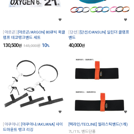
아르곤
[아르곤/ARGON] 80큐빅 퀵클
단선
[단선/DANSUN] 실린더 클램프
램프 데코탱크밴드 세트
밴드
130,500
10
40,000
원
145,000
원
%
원
아쿠아나
[아쿠아나/AKUANA] 사이
[텍라인/TECLINE] 엘라스틱밴드(1개)
드마운트 탱크 리깅
7L/11L 밴드단품