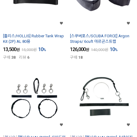
[홀리스/HOLLIS] Rubber Tank Wrap
[스쿠버포스/SCUBA FORCE] Argon
Kit (2P) AL 80용
Straps/ 6cuft 아르곤스트랩
13,500
10
126,000
10
원
15,000
원
%
원
140,000
원
%
구매
38
리뷰
6
구매
18