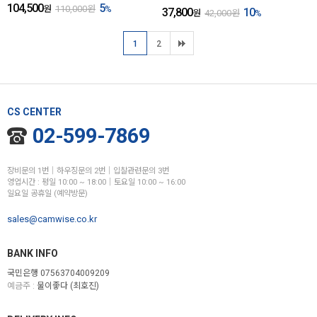
104,500
5
원
110,000
원
%
37,800
10
원
42,000
원
%
1
2
CS CENTER
02-599-7869
장비문의 1번│하우징문의 2번│입찰관련문의 3번
영업시간 : 평일 10:00 ~ 18:00│토요일 10:00 ~ 16:00
일요일 공휴일 (예약방문)
sales@camwise.co.kr
BANK INFO
국민은행 07563704009209
예금주 :
물이좋다 (최호진)