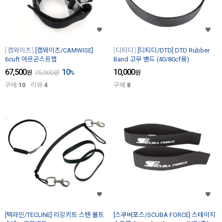
캠와이즈
[캠와이즈/CAMWISE]
디티디
[디티디/DTD] DTD Rubber
6cuft 아르곤스트랩
Band 고무 밴드 (40/80cf용)
67,500
10
10,000
원
75,000
원
%
원
구매
10
리뷰
4
구매
8
[텍라인/TECLINE] 리깅키트 스텐 볼트
[스쿠버포스/SCUBA FORCE] 스테이지