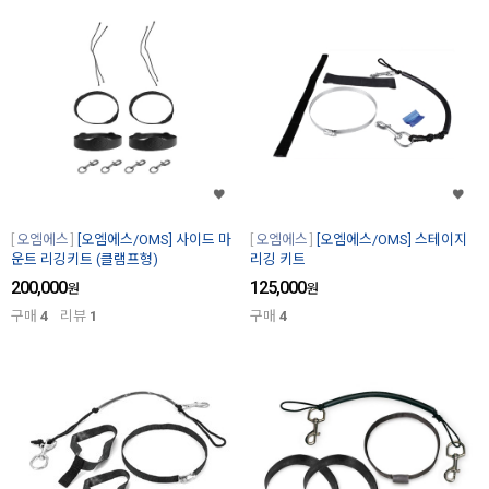
오엠에스
[오엠에스/OMS] 사이드 마
오엠에스
[오엠에스/OMS] 스테이지
운트 리깅키트 (클램프형)
리깅 키트
200,000
125,000
원
원
구매
4
리뷰
1
구매
4