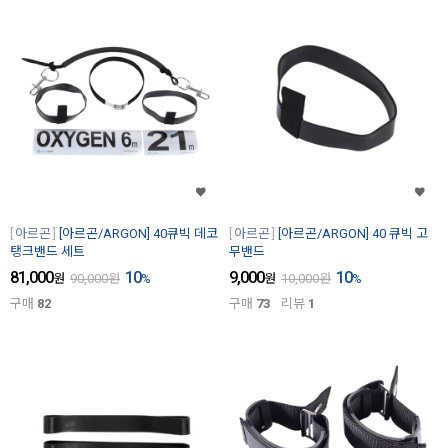
아르곤
[아르곤/ARGON] 40큐빅 데코
아르곤
[아르곤/ARGON] 40 큐빅 고
탱크밴드 세트
무밴드
81,000
10
9,000
10
원
90,000
원
%
원
10,000
원
%
구매
82
구매
73
리뷰
1