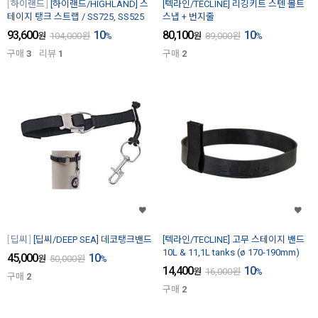
하이랜드
[하이랜드/HIGHLAND] 스
[텍라인/TECLINE] 리깅키트 스텐 볼트
테이지 탱크 스트랩 / SS725, SS525
스냅 + 번지줄
93,600
10
80,100
10
원
104,000
원
%
원
89,000
원
%
구매
3
리뷰
1
구매
2
딥씨
[딥씨/DEEP SEA] 데코탱크밴드
[텍라인/TECLINE] 고무 스테이지 밴드
10L & 11,1L tanks (ø 170-190mm)
45,000
10
원
50,000
원
%
14,400
10
원
16,000
원
%
구매
2
구매
2