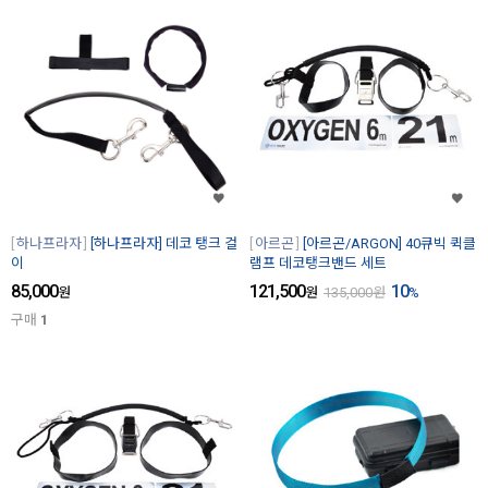
하나프라자
[하나프라자] 데코 탱크 걸
아르곤
[아르곤/ARGON] 40큐빅 퀵클
이
램프 데코탱크밴드 세트
85,000
121,500
10
원
원
135,000
원
%
구매
1