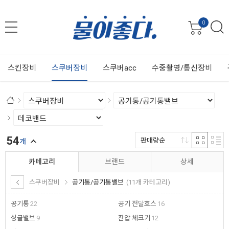
0
스킨장비
스쿠버장비
스쿠버acc
수중촬영/통신장비
54
판매량순
개
카테고리
브랜드
상세
스쿠버장비
공기통/공기통밸브
(11개 카테고리)
공기통
22
공기 전달호스
16
싱글밸브
9
잔압 체크기
12