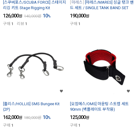
[스쿠버포스/SCUBA FORCE] 스테이지
마레스
[마레스/MARES] 싱글 탱크 밴
리깅 키트 Stage Rigging Kit
드 세트 / SINGLE TANK BAND SET
126,000
10
190,000
원
140,000
원
%
원
구매
1
리뷰
1
구매
1
[홀리스/HOLLIS] SMS Bungee Kit
[오엠에스/OMS] 마운팅 스트랩 세트
(2P)
90mm (백플레이트 부착용)
162,000
10
125,000
원
180,000
원
%
원
구매
1
구매
1