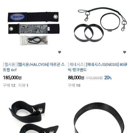
헬시온
[헬시온/HALCYON] 아르곤 스
제네시스
[제네시스/GENESIS] 80큐
트랩 6cf
빅 탱크밴드
185,000
88,000
20
원
원
110,000
원
%
구매
12
리뷰
1
구매
10