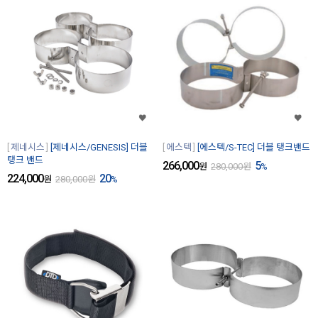
제네시스
[제네시스/GENESIS] 더블
에스텍
[에스텍/S-TEC] 더블 탱크밴드
탱크 밴드
266,000
5
원
280,000
원
%
224,000
20
원
280,000
원
%