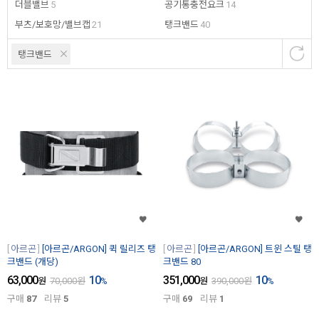
더블밸브
5
공기통충전요크
14
부츠/보호망/밸브캡
21
탱크밴드
40
탱크밴드
아르곤
[아르곤/ARGON] 퀵 릴리즈 탱
아르곤
[아르곤/ARGON] 트윈 스틸 탱
크밴드 (개당)
크밴드 80
63,000
10
351,000
10
원
70,000
원
%
원
390,000
원
%
구매
87
리뷰
5
구매
69
리뷰
1