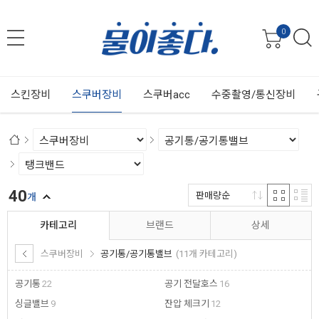
0
스킨장비
스쿠버장비
스쿠버acc
수중촬영/통신장비
40
판매량순
개
카테고리
브랜드
상세
스쿠버장비
공기통/공기통밸브
(11개 카테고리)
공기통
22
공기 전달호스
16
싱글밸브
9
잔압 체크기
12