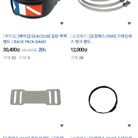
쎄악섭
[쎄악섭/SEACSUB] 일반 백팩
오엠에스
[오엠에스/OMS] 스테인레
밴드 / BACK PACK BAND
스 탱크 밴드
30,400
20
12,000
원
38,000
원
%
원
구매
32
리뷰
3
구매
28