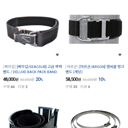
쎄악섭
[쎄악섭/SEACSUB] 고급 백팩
아르곤
[아르곤/ARGON] 캠버클 탱크
밴드 / DELUXE BACK PACK BAND
밴드 (개당)
48,000
20
58,500
10
원
60,000
원
%
원
65,000
원
%
구매
44
리뷰
2
구매
33
리뷰
6