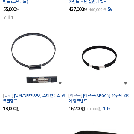
밴드 (스탠다드)
이랜드 트윈 실린더 밸브
55,000
437,000
5
원
원
460,000
원
%
구매
1
딥씨
[딥씨/DEEP SEA] 스테인리스 탱
아르곤
[아르곤/ARGON] 40큐빅 와이
크클램프
어 탱크밴드
18,000
16,200
10
원
원
18,000
원
%