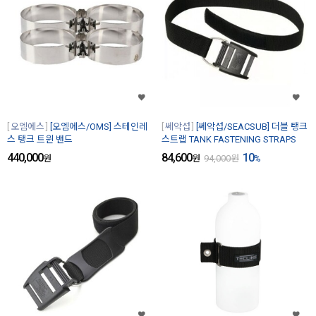
오엠에스
[오엠에스/OMS] 스테인레
쎄악섭
[쎄악섭/SEACSUB] 더블 탱크
스 탱크 트윈 밴드
스트랩 TANK FASTENING STRAPS
440,000
84,600
10
원
원
94,000
원
%