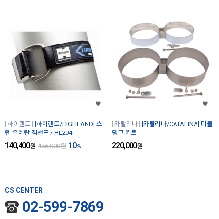
하이랜드
[하이랜드/HIGHLAND] 스
카탈리나
[카탈리나/CATALINA] 더블
텐 우레탄 캠밴드 / HL204
탱크 키트
140,400
10
220,000
원
156,000
원
%
원
CS CENTER
02-599-7869