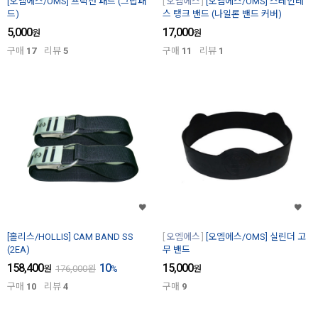
[오엠에스/OMS] 프릭션 패드 (그립패
오엠에스
[오엠에스/OMS] 스테인레
드)
스 탱크 밴드 (나일론 밴드 커버)
5,000
17,000
원
원
구매
17
리뷰
5
구매
11
리뷰
1
[홀리스/HOLLIS] CAM BAND SS
오엠에스
[오엠에스/OMS] 실린더 고
(2EA)
무 밴드
158,400
10
15,000
원
176,000
원
%
원
구매
10
리뷰
4
구매
9