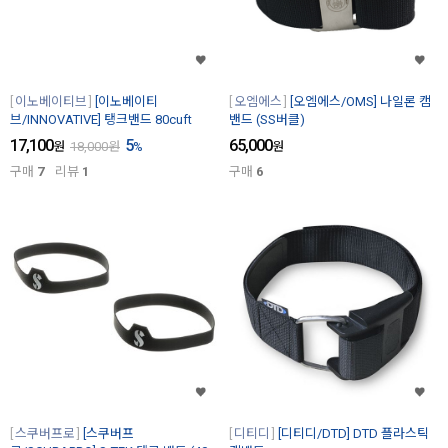
이노베이티브
[이노베이티
오엠에스
[오엠에스/OMS] 나일론 캠
브/INNOVATIVE] 탱크밴드 80cuft
밴드 (SS버클)
17,100
5
65,000
원
18,000
원
%
원
구매
7
리뷰
1
구매
6
스쿠버프로
[스쿠버프
디티디
[디티디/DTD] DTD 플라스틱