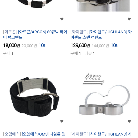
아르곤
[아르곤/ARGON] 80큐빅 와이
하이랜드
[하이랜드/HIGHLAND] 하
어 탱크밴드
이랜드 스텐 캠밴드
18,000
10
129,600
10
원
20,000
원
%
원
144,000
원
%
구매
1
구매
1
리뷰
1
오엠에스
[오엠에스/OMS] 나일론 캠
하이랜드
[하이랜드/HIGHLAND] 하