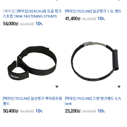
쎄악섭
[쎄악섭/SEACSUB] 싱글 탱크
[텍라인/TECLINE] 알곤탱크 1.5L 밴드
스트랩 TANK FASTENING STRAPS
41,400
10
원
46,000
원
%
54,000
10
원
60,000
원
%
[텍라인/TECLINE] 알곤탱크 백마운트용
[텍라인/TECLINE] 스텐 탱크밴드 5,7L
밴드
tank
50,400
10
25,200
10
원
56,000
원
%
원
28,000
원
%