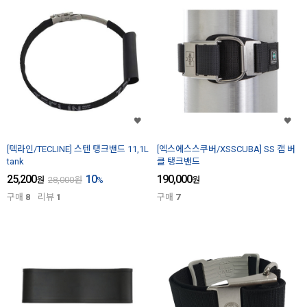
[텍라인/TECLINE] 스텐 탱크밴드 11,1L
[엑스에스스쿠버/XSSCUBA] SS 캠 버
tank
클 탱크밴드
25,200
10
190,000
원
28,000
원
%
원
구매
8
리뷰
1
구매
7