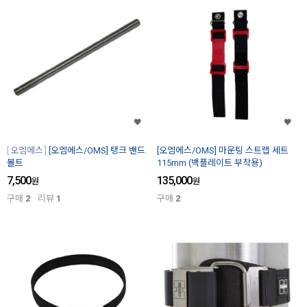
오엠에스
[오엠에스/OMS] 탱크 밴드
[오엠에스/OMS] 마운팅 스트랩 세트
볼트
115mm (백플레이트 부착용)
7,500
135,000
원
원
구매
2
리뷰
1
구매
2