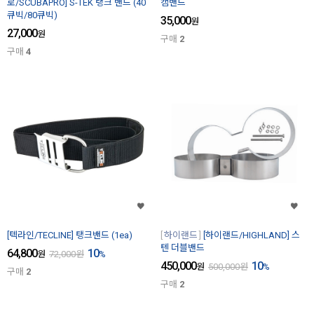
로/SCUBAPRO] S-TEK 탱크 밴드 (40
캠밴드
큐빅/80큐빅)
35,000
원
27,000
원
구매
2
구매
4
[텍라인/TECLINE] 탱크밴드 (1ea)
하이랜드
[하이랜드/HIGHLAND] 스
텐 더블밴드
64,800
10
원
72,000
원
%
450,000
10
원
500,000
원
%
구매
2
구매
2