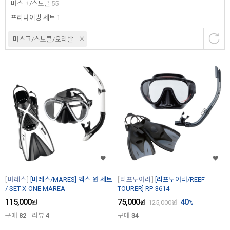
마스크/스노클
55
프리다이빙 세트
1
마스크/스노클/오리발
마레스
[마레스/MARES] 엑스-원 세트
리프투어러
[리프투어러/REEF
/ SET X-ONE MAREA
TOURER] RP-3614
115,000
75,000
40
원
원
125,000
원
%
구매
82
리뷰
4
구매
34