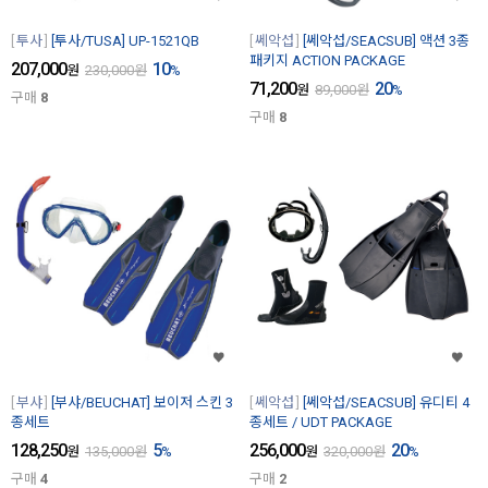
투사
[투사/TUSA] UP-1521QB
쎄악섭
[쎄악섭/SEACSUB] 액션 3종
패키지 ACTION PACKAGE
207,000
10
원
230,000
원
%
71,200
20
원
89,000
원
%
구매
8
구매
8
부샤
[부샤/BEUCHAT] 보이저 스킨 3
쎄악섭
[쎄악섭/SEACSUB] 유디티 4
종세트
종세트 / UDT PACKAGE
128,250
5
256,000
20
원
135,000
원
%
원
320,000
원
%
구매
4
구매
2