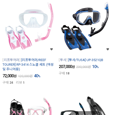
리프투어러
[리프투어러/REEF
투사
[투사/TUSA] UP-3521QB
TOURER] RP-3414 스노클 세트 (여성
207,000
10
원
230,000
원
%
및 주니어용)
구매
18
72,000
40
원
120,000
원
%
구매
24
리뷰
1