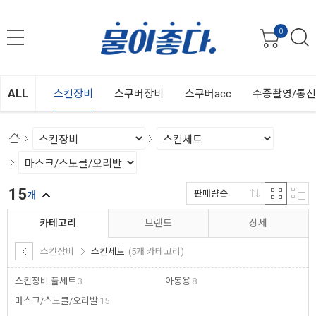
0
ALL
스킨장비
스쿠버장비
스쿠버acc
수중촬영/통
15
판매량순
개
카테고리
브랜드
상세
스킨장비
스킨세트
(5개 카테고리)
스킨장비 풀세트
3
아동용
8
마스크/스노클/오리발
15