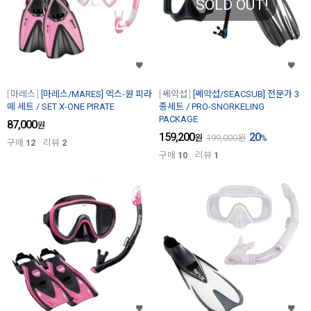
SOLD OUT!
마레스
[마레스/MARES] 엑스-원 피라
쎄악섭
[쎄악섭/SEACSUB] 전문가 3
떼 세트 / SET X-ONE PIRATE
종세트 / PRO-SNORKELING
PACKAGE
87,000
원
159,200
20
원
199,000
원
%
구매
12
리뷰
2
구매
10
리뷰
1