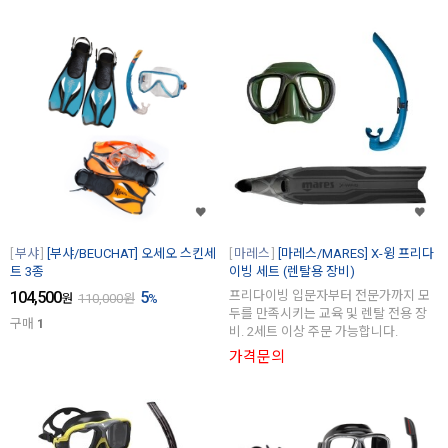
부샤
[부샤/BEUCHAT] 오세오 스킨세
마레스
[마레스/MARES] X-윙 프리다
트 3종
이빙 세트 (렌탈용 장비)
104,500
5
프리다이빙 입문자부터 전문가까지 모
원
110,000
원
%
두를 만족시키는 교육 및 렌탈 전용 장
구매
1
비. 2세트 이상 주문 가능합니다.
가격문의