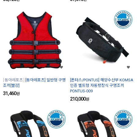
동아레포츠
[동아레포츠] 일반형 구명
[폰터스/PONTUS] 해양수산부 KOMSA
조끼[빨강]
인증 벨트형 자동팽창식 구명조끼
PONTUS-009
31,460
원
210,000
원