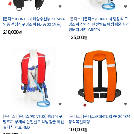
[폰터스/PONTUS] 해양수산부 KOMSA
폰터스
[폰터스/PONTUS] 팽창식 구
인증 팽창식구명조끼 PL-9300 (골드)
명조끼 상체식 안전벨트 웨빙죔줄 최신
원터치 세트 GREEN
210,000
원
135,000
원
폰터스
[폰터스/PONTUS] 팽창식 구
폰터스
[폰터스/PONTUS] PF-204B팽
명조끼 상체식 안전벨트 웨빙죔줄 최신
창식목걸이형
원터치 세트 RED
100,000
원