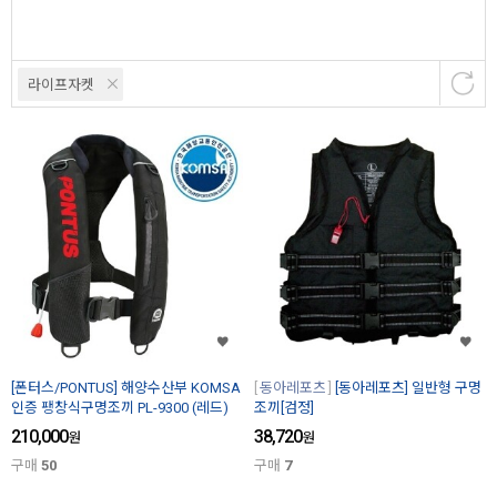
라이프자켓
[폰터스/PONTUS] 해양수산부 KOMSA
동아레포츠
[동아레포츠] 일반형 구명
인증 팽창식구명조끼 PL-9300 (레드)
조끼[검정]
210,000
38,720
원
원
구매
50
구매
7