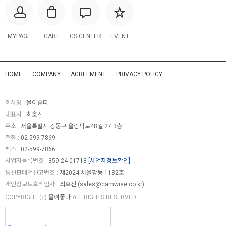
MYPAGE
CART
CS CENTER
EVENT
HOME
COMPANY
AGREEMENT
PRIVACY POLICY
회사명 :
물이좋다
대표자 :
최호진
주소 :
서울특별시 강동구 올림픽로48길 27 3층
전화 :
02-599-7869
팩스 :
02-599-7866
사업자등록번호 :
359-24-01718
[사업자정보확인]
통신판매업신고번호 :
제2024-서울강동-1182호
개인정보보호책임자 :
최호진 (
sales@camwise.co.kr
)
COPYRIGHT (c)
물이좋다
ALL RIGHTS RESERVED.