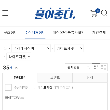
0
구조장비
수상레져장비
매장DP상품특가할인
개인결제
35
판매량순
개
카테고리
브랜드
상세
수상레져장비
라이프자켓
(1개 카테고리)
라이프자켓
35