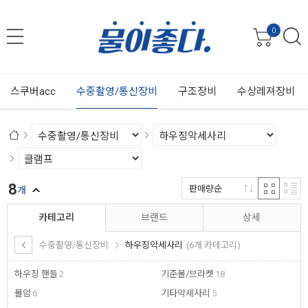
0
스쿠버acc
수중촬영/통신장비
구조장비
수상레져장비
8
판매량순
개
카테고리
브랜드
상세
수중촬영/통신장비
하우징악세사리
(6개 카테고리)
하우징 핸들
2
기준볼/브라켓
18
볼암
6
기타악세사리
5