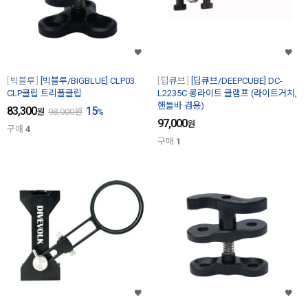
빅블루
[빅블루/BIGBLUE] CLP03
딥큐브
[딥큐브/DEEPCUBE] DC-
CLP클립 트리플클립
L2235C 롱라이트 클램프 (라이트거치,
핸들바 겸용)
83,300
15
원
98,000
원
%
97,000
원
구매
4
구매
1