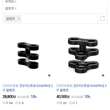
부력암
8
클램프
8
클램프
다이브프로
[다이브프로/DIVEPRO] 2
다이브프로
[다이브프로/DIVEPRO] 3
구 클램프
구 클램프
28,800
10
40,500
10
원
32,000
원
%
원
45,000
원
%
구매
54
리뷰
6
구매
23
리뷰
1