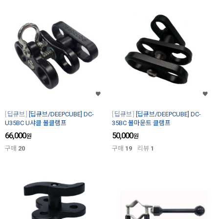
딥큐브
[딥큐브/DEEPCUBE] DC-
딥큐브
[딥큐브/DEEPCUBE] DC-
U35BC U샤클 볼클램프
35BC 볼마운트 클램프
66,000
50,000
원
원
구매
20
구매
19
리뷰
1