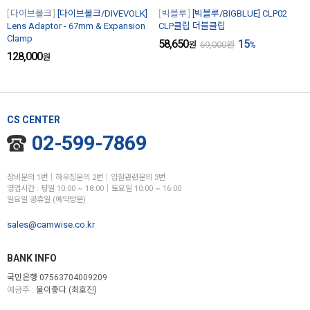
다이브볼크
[다이브볼크/DIVEVOLK]
빅블루
[빅블루/BIGBLUE] CLP02
Lens Adaptor - 67mm & Expansion
CLP클립 더블클립
Clamp
58,650
15
원
69,000
원
%
128,000
원
CS CENTER
02-599-7869
장비문의 1번│하우징문의 2번│입찰관련문의 3번
영업시간 : 평일 10:00 ~ 18:00│토요일 10:00 ~ 16:00
일요일 공휴일 (예약방문)
sales@camwise.co.kr
BANK INFO
국민은행 07563704009209
예금주 :
물이좋다 (최호진)