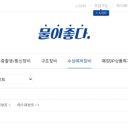
LOGIN
회원가입
마이페
▲
+ 5,000
Next
Previous
수중촬영/통신장비
구조장비
수상레져장비
매장DP상품특
팅보트
5
레스큐보트
14