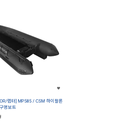
TOR/랩터] MP585 / CSM 하이팔론
 구명보트
원