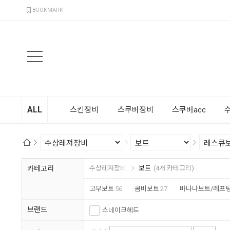
검색
BOOKMARK
ALL
스킨장비
스쿠버장비
스쿠버acc
카테고리
수상레져장비
보트
(4개 카테고리)
고무보트
56
콤비보트
27
바나나보트/레프
브랜드
스네이크헤드