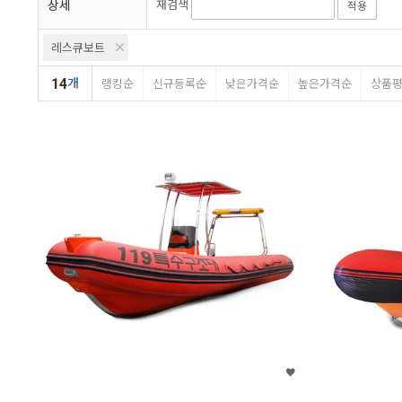
상세
재검색
적용
레스큐보트
14
개
랭킹순
신규등록순
낮은가격순
높은가격순
상품