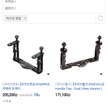
부력암
8
클램프
8
하우징 핸들
다이브프로
[다이브프로/DIVEPRO]
다이브볼크
[다이브볼크/DIVEVOLK]
카메라 트레이
Handle Tray - Dual ( New Version )
205,200
10
171,100
원
228,000
원
%
원
구매
4