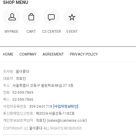
SHOP MENU
MYPAGE
CART
CS CENTER
EVENT
HOME
COMPANY
AGREEMENT
PRIVACY POLICY
회사명 :
물이좋다
대표자 :
최호진
주소 :
서울특별시 강동구 올림픽로48길 27 3층
전화 :
02-599-7869
팩스 :
02-599-7866
사업자등록번호 :
359-24-01718
[사업자정보확인]
통신판매업신고번호 :
제2024-서울강동-1182호
개인정보보호책임자 :
최호진 (
sales@camwise.co.kr
)
COPYRIGHT (c)
물이좋다
ALL RIGHTS RESERVED.