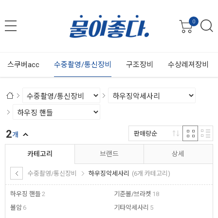
0
스쿠버acc
수중촬영/통신장비
구조장비
수상레져장비
2
판매량순
개
카테고리
브랜드
상세
수중촬영/통신장비
하우징악세사리
(6개 카테고리)
하우징 핸들
2
기준볼/브라켓
18
볼암
6
기타악세사리
5