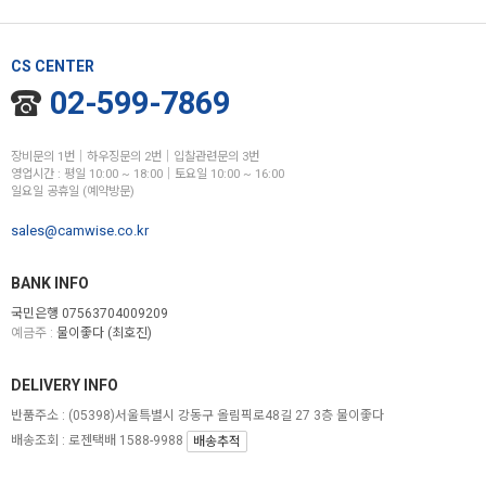
CS CENTER
02-599-7869
장비문의 1번│하우징문의 2번│입찰관련문의 3번
영업시간 : 평일 10:00 ~ 18:00│토요일 10:00 ~ 16:00
일요일 공휴일 (예약방문)
sales@camwise.co.kr
BANK INFO
국민은행 07563704009209
예금주 :
물이좋다 (최호진)
DELIVERY INFO
반품주소 :
(05398)서울특별시 강동구 올림픽로48길 27 3층 물이좋다
배송조회 : 로젠택배 1588-9988
배송추적