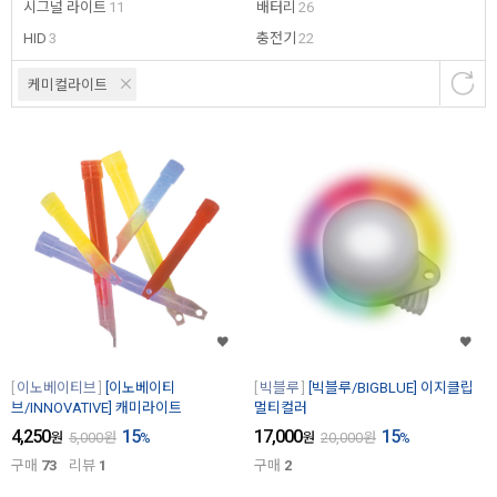
시그널 라이트
11
배터리
26
HID
3
충전기
22
케미컬라이트
이노베이티브
[이노베이티
빅블루
[빅블루/BIGBLUE] 이지클립
브/INNOVATIVE] 캐미라이트
멀티컬러
4,250
15
17,000
15
원
5,000
원
%
원
20,000
원
%
구매
73
리뷰
1
구매
2