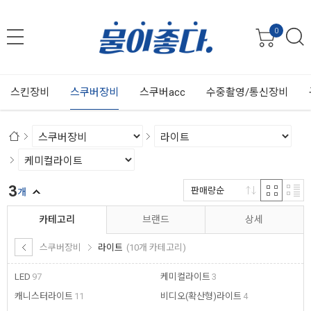
0
스킨장비
스쿠버장비
스쿠버acc
수중촬영/통신장비
3
판매량순
개
카테고리
브랜드
상세
스쿠버장비
라이트
(10개 카테고리)
LED
97
케미컬라이트
3
캐니스터라이트
11
비디오(확산형)라이트
4