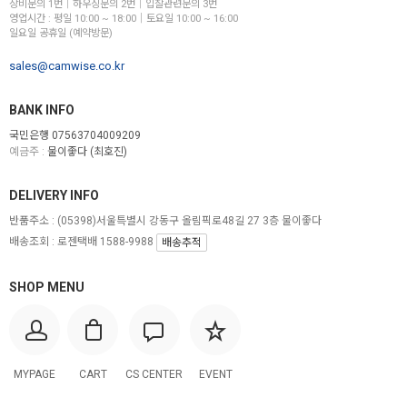
장비문의 1번│하우징문의 2번│입찰관련문의 3번
영업시간 : 평일 10:00 ~ 18:00│토요일 10:00 ~ 16:00
일요일 공휴일 (예약방문)
sales@camwise.co.kr
BANK INFO
국민은행 07563704009209
예금주 :
물이좋다 (최호진)
DELIVERY INFO
반품주소 :
(05398)서울특별시 강동구 올림픽로48길 27 3층 물이좋다
배송조회 : 로젠택배 1588-9988
배송추적
SHOP MENU
MYPAGE
CART
CS CENTER
EVENT