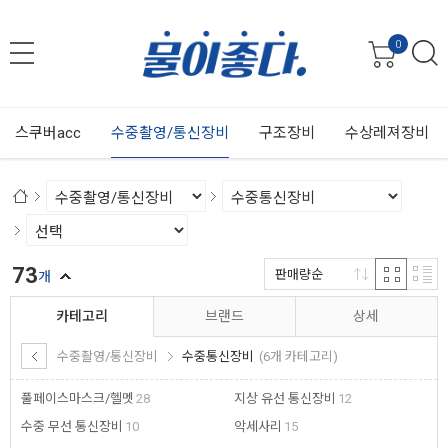
0
스쿠버acc
수중촬영/통신장비
구조장비
수상레져장비
73
판매량순
개
카테고리
브랜드
상세
수중촬영/통신장비
수중통신장비
(6개 카테고리)
풀페이스마스크/헬멧
28
지상 유선 통신장비
12
수중 무선 통신장비
10
악세사리
15