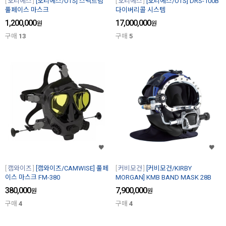
오티에스
[오티에스/OTS] 스펙트럼
오티에스
[오티에스/OTS] DRS-100B
풀페이스 마스크
다이버리콜 시스템
1,200,000
17,000,000
원
원
구매
13
구매
5
캠와이즈
[캠와이즈/CAMWISE] 풀페
커비모건
[커비모건/KIRBY
이스 마스크 FM-380
MORGAN] KMB BAND MASK 28B
380,000
7,900,000
원
원
구매
4
구매
4