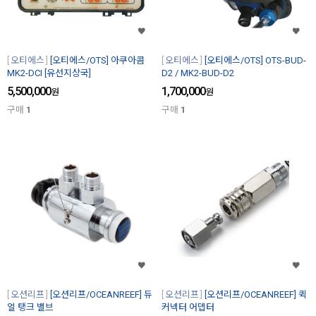
오티에스
[오티에스/OTS] 아쿠아콤
오티에스
[오티에스/OTS] OTS-BUD-
MK2-DCI [유선지상국]
D2 / MK2-BUD-D2
5,500,000
1,700,000
원
원
구매
1
구매
1
오션리프
[오션리프/OCEANREEF] 듀
오션리프
[오션리프/OCEANREEF] 퀵
얼 탱크 밸브
커넥터 어뎁터