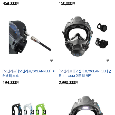
458,000
150,000
원
원
오션리프
[오션리프/OCEANREEF] 퀵
오션리프
[오션리프/OCEANREEF] 넵
커넥터 호스
튠 3 + GSM 머큐리 세트
194,000
2,990,000
원
원