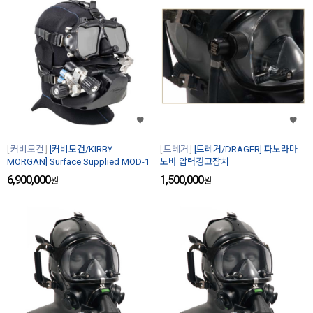
커비모건
[커비모건/KIRBY
드레거
[드레거/DRAGER] 파노라마
MORGAN] Surface Supplied MOD-1
노바 압력경고장치
6,900,000
1,500,000
원
원