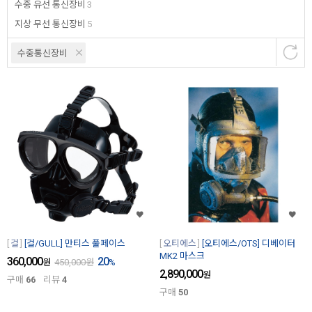
수중 유선 통신장비
3
지상 무선 통신장비
5
수중통신장비
걸
[걸/GULL] 만티스 풀페이스
오티에스
[오티에스/OTS] 디베이터
MK2 마스크
360,000
20
원
450,000
원
%
2,890,000
원
구매
66
리뷰
4
구매
50