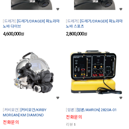
드레거
[드레거/DRAGER] 파노라마
드레거
[드레거/DRAGER] 파노라마
노바 다이브
노바 스포츠
4,600,000
2,800,000
원
원
커비모건
[커비모건/KIRBY
암론
[암론/AMRON] 2820A-01
MORGAN] KM DIAMOND
전화문의
전화문의
리뷰
1