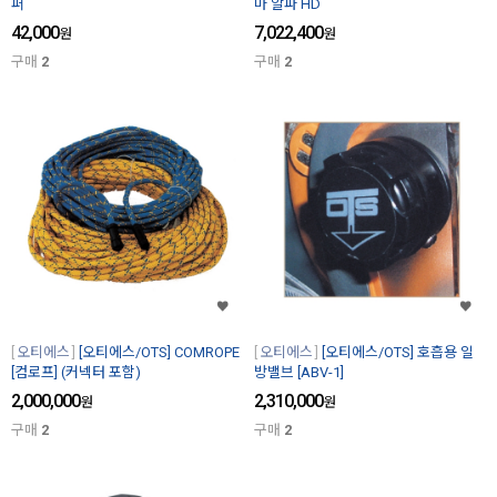
퍼
마 알파 HD
42,000
7,022,400
원
원
구매
2
구매
2
오티에스
[오티에스/OTS] COMROPE
오티에스
[오티에스/OTS] 호흡용 일
[컴로프] (커넥터 포함)
방밸브 [ABV-1]
2,000,000
2,310,000
원
원
구매
2
구매
2