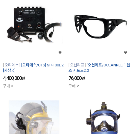
오티에스
[오티에스/OTS] SP-100D2
오션리프
[오션리프/OCEANREEF] 렌
[지상국]
즈 서포트2.0
4,400,000
76,000
원
원
구매
3
구매
2