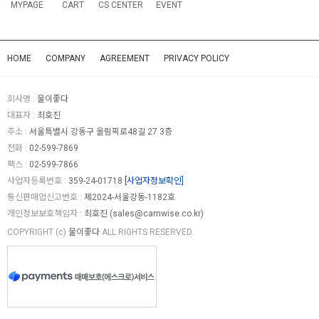
MYPAGE
CART
CS CENTER
EVENT
HOME
COMPANY
AGREEMENT
PRIVACY POLICY
회사명 :
물이좋다
대표자 :
최호진
주소 :
서울특별시 강동구 올림픽로48길 27 3층
전화 :
02-599-7869
팩스 :
02-599-7866
사업자등록번호 :
359-24-01718
[사업자정보확인]
통신판매업신고번호 :
제2024-서울강동-1182호
개인정보보호책임자 :
최호진 (
sales@camwise.co.kr
)
COPYRIGHT (c)
물이좋다
ALL RIGHTS RESERVED.