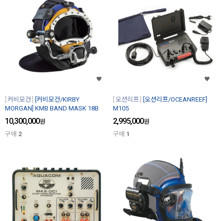
커비모건
[커비모건/KIRBY
오션리프
[오션리프/OCEANREEF]
MORGAN] KMB BAND MASK 18B
M105
10,300,000
2,995,000
원
원
구매
2
구매
1