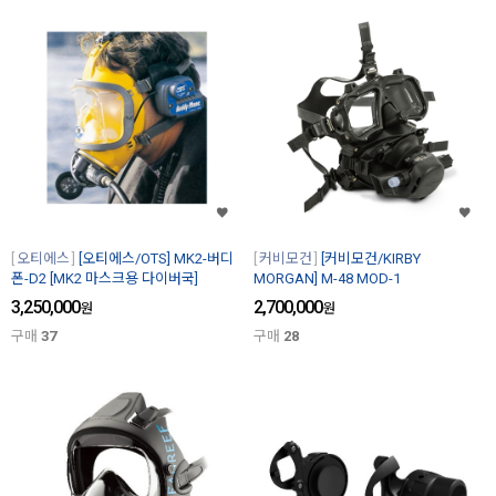
오티에스
[오티에스/OTS] MK2-버디
커비모건
[커비모건/KIRBY
폰-D2 [MK2 마스크용 다이버국]
MORGAN] M-48 MOD-1
3,250,000
2,700,000
원
원
구매
37
구매
28