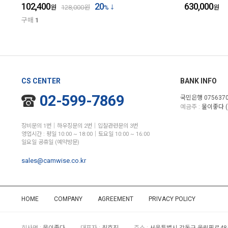
102,400
20
630,000
원
128,000
원
%
원
구매
1
CS CENTER
BANK INFO
02-599-7869
국민은행 0756370
예금주 :
물이좋다 (
장비문의 1번│하우징문의 2번│입찰관련문의 3번
영업시간 : 평일 10:00 ~ 18:00│토요일 10:00 ~ 16:00
일요일 공휴일 (예약방문)
sales@camwise.co.kr
HOME
COMPANY
AGREEMENT
PRIVACY POLICY