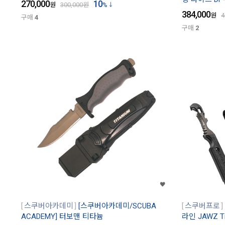
270,000
10
원
300,000
원
%
384,000
원
4
구매
4
구매
2
스쿠버아카데미
[스쿠버아카데미/SCUBA
스쿠버프로
ACADEMY] 터보맨 티타늄
라인 JAWZ 