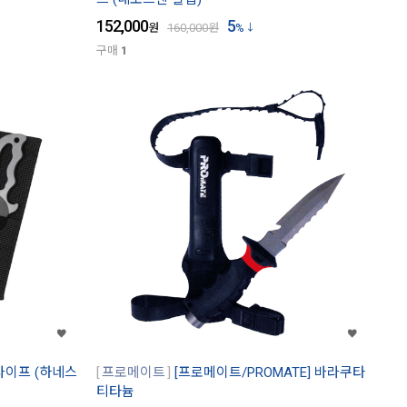
152,000
5
원
160,000
원
%
구매
1
 나이프 (하네스
프로메이트
[프로메이트/PROMATE] 바라쿠타
티타늄