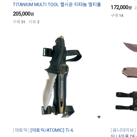
TITANIUM MULTI TOOL 헬시온 티타늄 멀티툴
172,000
원
2
205,000
원
구매
14
구매
31
리뷰
2
아토믹
[아토믹/ATOMIC] Ti-6
유니다이브
딩 나이프 DF-