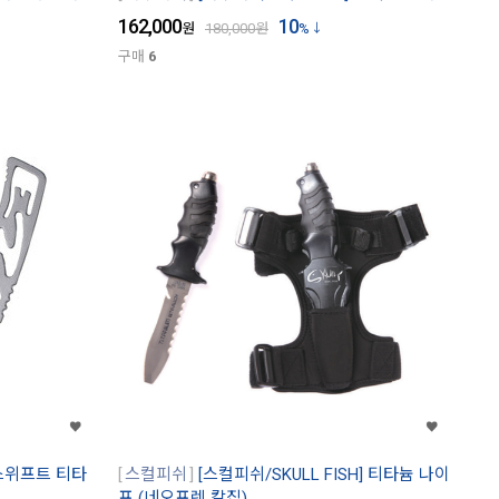
162,000
10
원
180,000
원
%
구매
6
 스위프트 티타
스컬피쉬
[스컬피쉬/SKULL FISH] 티타늄 나이
프 (네오프렌 칼집)