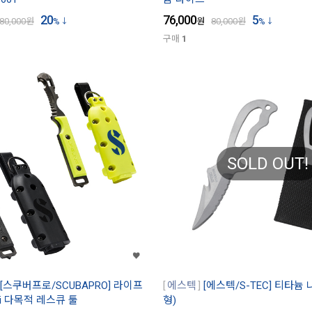
20
76,000
5
80,000
원
%
원
80,000
원
%
구매
1
SOLD OUT!
[스쿠버프로/SCUBAPRO] 라이프
에스텍
[에스텍/S-TEC] 티타늄
Ti 다목적 레스큐 툴
형)