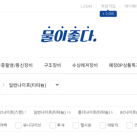
LOGIN
회원가입
마이페
▲
+ 5,000
Next
Previous
수중촬영/통신장비
구조장비
수상레져장비
매장DP상품특
BC나이프(스텐)
7
일반나이프(티타늄)
16
폴더나이프(티타늄)
6
BC나이프
아텍
유니다이브
투사
헬시온
아토믹