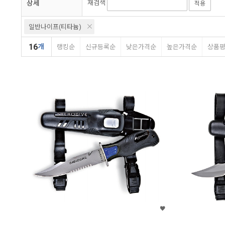
상세
재검색
적용
일반나이프(티타늄)
16
개
랭킹순
신규등록순
낮은가격순
높은가격순
상품