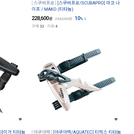
스쿠버프로
[스쿠버프로/SCUBAPRO] 마코 나
이프 / MAKO (티타늄)
228,600
10
원
254,000
원
%
구매
32
리뷰
4
] 타이거 티타늄
아쿠아텍
[아쿠아텍/AQUATEC] 티렉스 티타늄