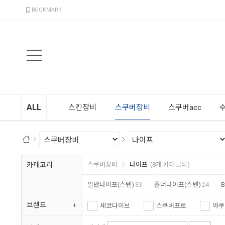
검색
BOOKMARK
ALL
스킨장비
스쿠버장비
스쿠버acc
카테고리
스쿠버장비
나이프
(8개 카테고리)
일반나이프(스텐)
33
폴더나이프(스텐)
24
브랜드
세코다이브
스쿠버프로
아쿠
에스텍