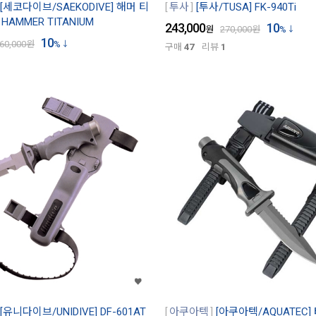
[세코다이브/SAEKODIVE] 해머 티
투사
[투사/TUSA] FK-940Ti
HAMMER TITANIUM
243,000
10
원
270,000
원
%
10
60,000
원
%
구매
47
리뷰
1
[유니다이브/UNIDIVE] DF-601AT
아쿠아텍
[아쿠아텍/AQUATEC