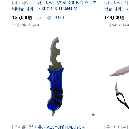
세코다이브
[세코다이브/SAEKODIVE] 스포츠
세코다이브
티타늄 나이프 / SPORTS TITANIUM
타늄 나이프 / 
135,000
10
144,000
원
150,000
원
%
원
1
구매
136
리뷰
4
구매
54
리뷰
4
헬시온
[헬시온/HALCYON] HALCYON
유니다이브