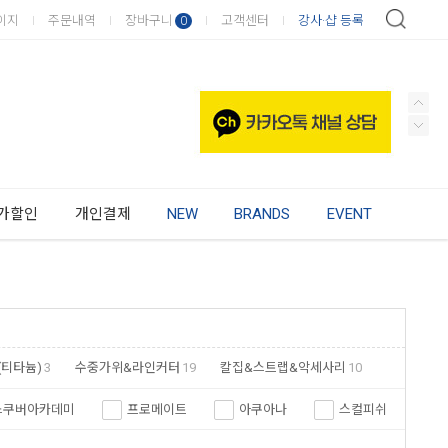
이지
주문내역
장바구니
고객센터
강사·샵 등록
0
가할인
개인결제
NEW
BRANDS
EVENT
(티타늄)
3
수중가위&라인커터
19
칼집&스트랩&악세사리
10
스쿠버아카데미
프로메이트
아쿠아나
스컬피쉬