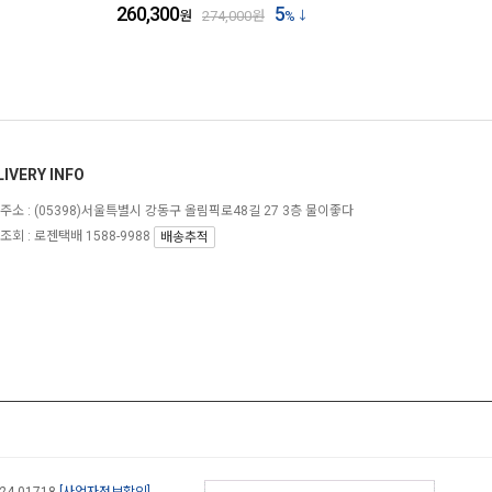
260,300
5
원
274,000
원
%
LIVERY INFO
주소 :
(05398)서울특별시 강동구 올림픽로48길 27 3층 물이좋다
조회 : 로젠택배 1588-9988
배송추적