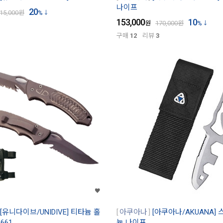
나이프
20
15,000
원
%
153,000
10
원
170,000
원
%
구매
12
리뷰
3
[유니다이브/UNIDIVE] 티타늄 홀
아쿠아나
[아쿠아나/AKUANA]
661
늄 나이프