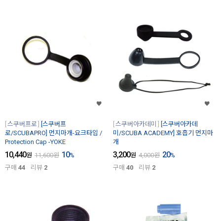
스쿠버프로
[스쿠버프
스쿠버아카데미
[스쿠버아카데
로/SCUBAPRO] 먼지마개-요크타입 /
미/SCUBA ACADEMY] 호흡기 먼지마
Protection Cap -YOKE
개
10,440
10
3,200
20
원
11,600
원
%
원
4,000
원
%
구매
44
리뷰
2
구매
40
리뷰
2