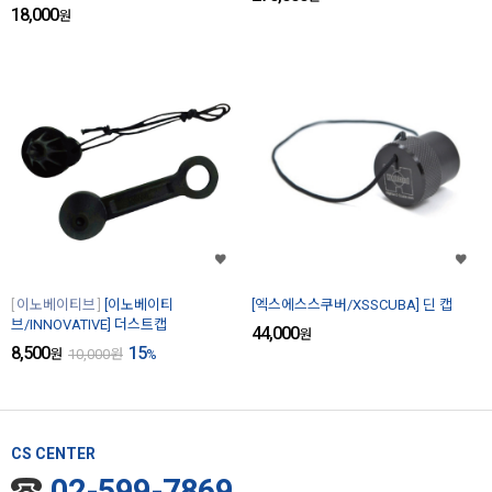
18,000
원
이노베이티브
[이노베이티
[엑스에스스쿠버/XSSCUBA] 딘 캡
브/INNOVATIVE] 더스트캡
44,000
원
8,500
15
원
10,000
원
%
CS CENTER
02-599-7869