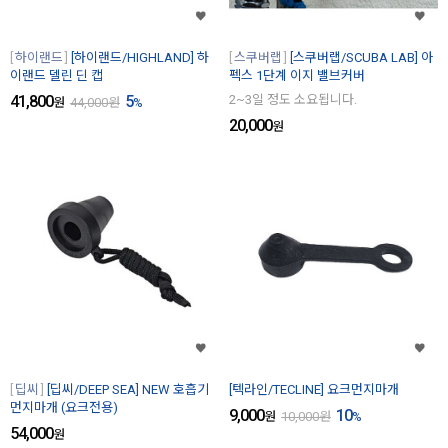
하이랜드
[하이랜드/HIGHLAND] 하
스쿠버랩
[스쿠버랩/SCUBA LAB] 아
이랜드 델린 딘 캡
펙스 1단계 이지 밸브커버
41,800
5
2~3일 정도 소요됩니다.
원
44,000
원
%
20,000
원
딥씨
[딥씨/DEEP SEA] NEW 호흡기
[텍라인/TECLINE] 요크먼지마개
먼지마개 (요크전용)
9,000
10
원
10,000
원
%
54,000
원