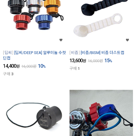
딥씨
[딥씨/DEEP SEA] 알루미늄 수컷
비즘
[비즘/BISM] 비즘 더스트캡
딘캡
13,600
15
원
16,000
원
%
14,400
10
원
16,000
원
%
구매
1
구매
3