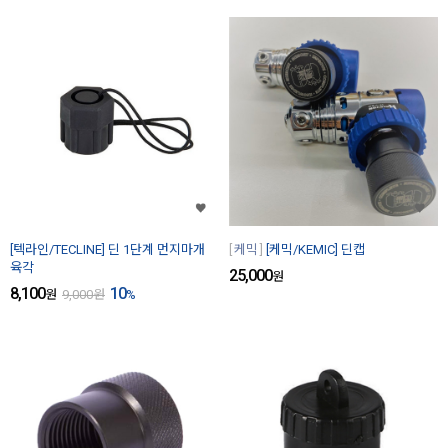
[텍라인/TECLINE] 딘 1단계 먼지마개
케믹
[케믹/KEMIC] 딘캡
육각
25,000
원
8,100
10
원
9,000
원
%