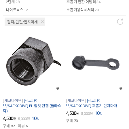
2단계
28
호흡기 전환 어댑터
34
나이트록스
12
호흡기용악세서리
20
필터/딘캡/먼지마개
세코다이브
[세코다이
세코다이브
[세코다이
브/SAEKODIVE] PL 암컷 딘캡 (플라스
브/SAEKODIVE] 호흡기 먼지마개
틱)
4,500
10
원
5,000
원
%
4,500
10
원
5,000
원
%
구매
73
구매
97
리뷰
6