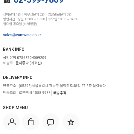
장비문의 1번│하우징문의 2번│입찰관련문의 3번
영업시간 : 평일 10:00 ~ 18:00│토요일 10:00 ~ 16:00
일요일 공휴일 (예약방문)
sales@camwise.co.kr
BANK INFO
국민은행 07563704009209
예금주 :
물이좋다 (최호진)
DELIVERY INFO
반품주소 :
(05398)서울특별시 강동구 올림픽로48길 27 3층 물이좋다
배송조회 : 로젠택배 1588-9988
배송추적
SHOP MENU