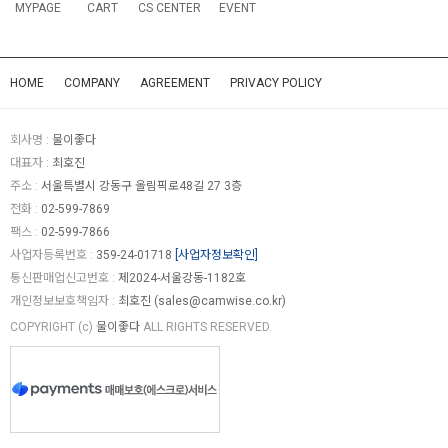
MYPAGE
CART
CS CENTER
EVENT
HOME
COMPANY
AGREEMENT
PRIVACY POLICY
회사명 :
물이좋다
대표자 :
최호진
주소 :
서울특별시 강동구 올림픽로48길 27 3층
전화 :
02-599-7869
팩스 :
02-599-7866
사업자등록번호 :
359-24-01718
[사업자정보확인]
통신판매업신고번호 :
제2024-서울강동-1182호
개인정보보호책임자 :
최호진 (
sales@camwise.co.kr
)
COPYRIGHT (c)
물이좋다
ALL RIGHTS RESERVED.