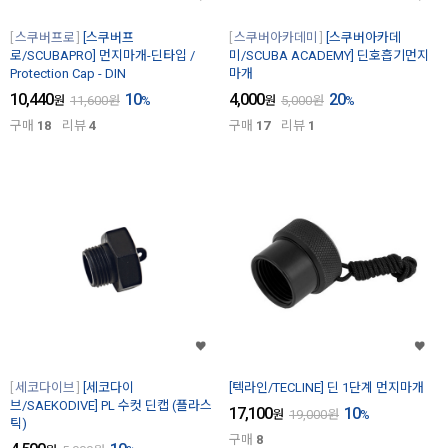
스쿠버프로
[스쿠버프
스쿠버아카데미
[스쿠버아카데
로/SCUBAPRO] 먼지마개-딘타입 /
미/SCUBA ACADEMY] 딘호흡기먼지
Protection Cap - DIN
마개
10,440
10
4,000
20
원
11,600
원
%
원
5,000
원
%
구매
18
리뷰
4
구매
17
리뷰
1
세코다이브
[세코다이
[텍라인/TECLINE] 딘 1단계 먼지마개
브/SAEKODIVE] PL 수컷 딘캡 (플라스
17,100
10
원
19,000
원
%
틱)
구매
8