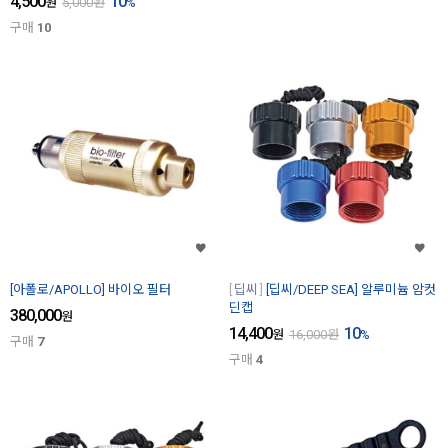
4,500
10
원
5,000
원
%
구매
10
[아폴로/APOLLO] 바이오 필터
딥씨
[딥씨/DEEP SEA] 알루미늄 암컷
딘캡
380,000
원
14,400
10
원
16,000
원
%
구매
7
구매
4