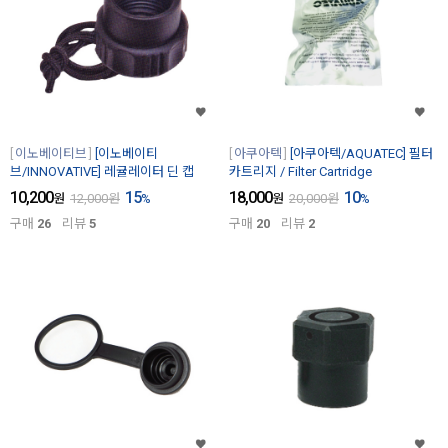
이노베이티브
[이노베이티
아쿠아텍
[아쿠아텍/AQUATEC] 필터
브/INNOVATIVE] 레귤레이터 딘 캡
카트리지 / Filter Cartridge
10,200
15
18,000
10
원
12,000
원
%
원
20,000
원
%
구매
26
리뷰
5
구매
20
리뷰
2