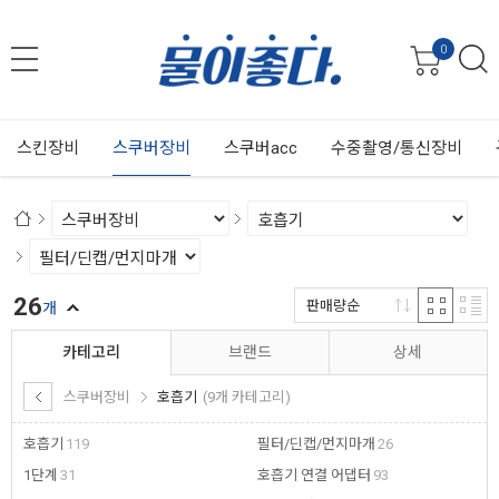
0
스킨장비
스쿠버장비
스쿠버acc
수중촬영/통신장비
26
판매량순
개
카테고리
브랜드
상세
스쿠버장비
호흡기
(9개 카테고리)
호흡기
119
필터/딘캡/먼지마개
26
1단계
31
호흡기 연결 어댑터
93