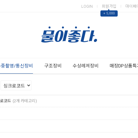
LOGIN
회원가입
마이페
▲
+ 5,000
Next
Previous
수중촬영/통신장비
구조장비
수상레져장비
매장DP상품특
로코드
(2개 카테고리)