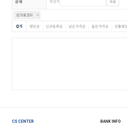
상세
재검색
적용
싱크로코드
0
개
랭킹순
신규등록순
낮은가격순
높은가격순
상품평
CS CENTER
BANK INFO