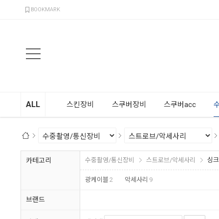
검색
BOOKMARK
ALL
스킨장비
스쿠버장비
스쿠버acc
카테고리
수중촬영/통신장비
스트로브/악세사리
싱크
광케이블
2
악세사리
9
브랜드