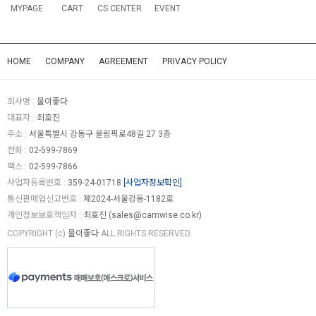
MYPAGE
CART
CS CENTER
EVENT
HOME
COMPANY
AGREEMENT
PRIVACY POLICY
회사명 :
물이좋다
대표자 :
최호진
주소 :
서울특별시 강동구 올림픽로48길 27 3층
전화 :
02-599-7869
팩스 :
02-599-7866
사업자등록번호 :
359-24-01718
[사업자정보확인]
통신판매업신고번호 :
제2024-서울강동-1182호
개인정보보호책임자 :
최호진 (
sales@camwise.co.kr
)
COPYRIGHT (c)
물이좋다
ALL RIGHTS RESERVED.