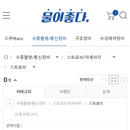
0
스쿠버acc
수중촬영/통신장비
구조장비
수상레져장비
0
판매량순
개
카테고리
브랜드
상세
수중촬영/통신장비
스트로브/악세사리
스트로브
(2개 카테고리)
광케이블
2