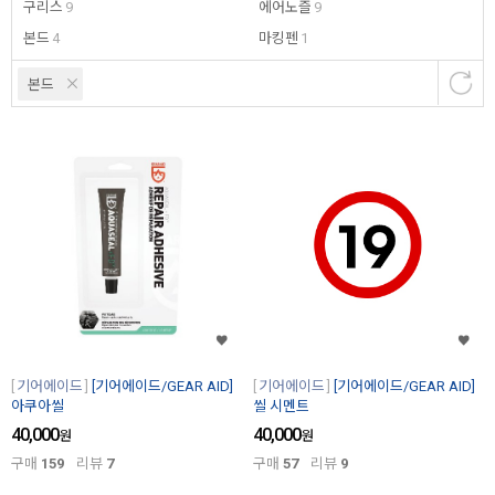
구리스
9
에어노즐
9
본드
4
마킹펜
1
본드
기어에이드
[기어에이드/GEAR AID]
기어에이드
[기어에이드/GEAR AID]
아쿠아씰
씰 시멘트
40,000
40,000
원
원
구매
159
리뷰
7
구매
57
리뷰
9