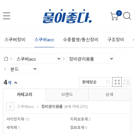
0
스쿠버장비
스쿠버acc
수중촬영/통신장비
구조장비
4
판매량순
개
카테고리
브랜드
상세
스쿠버acc
장비관리용품
(8개 카테고리)
서리방지제
15
지퍼보호제
2
세척제
1
씰보호제
5