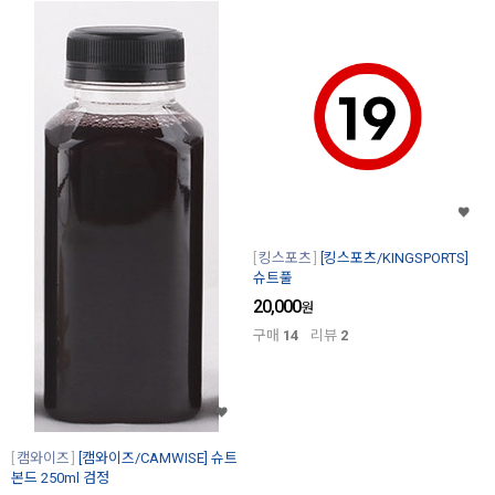
킹스포츠
[킹스포츠/KINGSPORTS]
슈트풀
20,000
원
구매
14
리뷰
2
캠와이즈
[캠와이즈/CAMWISE] 슈트
본드 250ml 검정