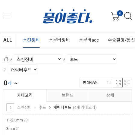
0
ALL
스킨장비
스쿠버장비
스쿠버acc
수중촬영/통
0
판매량순
개
카테고리
브랜드
상세
스킨장비
후드
캐릭터후드
(4개 카테고리)
1~2.5mm
23
3mm
21