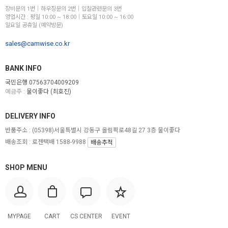
장비문의 1번│하우징문의 2번│입찰관련문의 3번
영업시간 : 평일 10:00 ~ 18:00│토요일 10:00 ~ 16:00
일요일 공휴일 (예약방문)
sales@camwise.co.kr
BANK INFO
국민은행 07563704009209
예금주 :
물이좋다 (최호진)
DELIVERY INFO
반품주소 :
(05398)서울특별시 강동구 올림픽로48길 27 3층 물이좋다
배송조회 : 로젠택배 1588-9988
배송추적
SHOP MENU
MYPAGE
CART
CS CENTER
EVENT