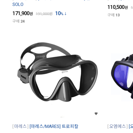
SOLO
110,500
원
1
171,900
10
원
191,000
원
%
구매
13
구매
24
마레스
[마레스/MARES] 트로피칼
오엠에스
[