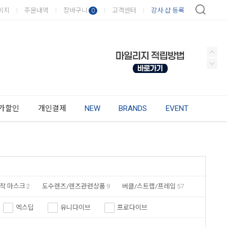
이지
주문내역
장바구니
고객센터
강사·샵 등록
0
가할인
개인결제
NEW
BRANDS
EVENT
착 마스크
2
도수렌즈/렌즈관련상품
9
버클/스트랩/프레임
57
엑스딥
유니다이브
프로다이브