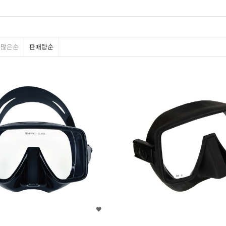
평많은순
판매량순