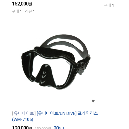
152,000
원
구매
1
구매
1
리뷰
1
유니다이브
[유니다이브/UNIDIVE] 프레임리스
(WM-7105)
120,000
20
원
150,000
원
%