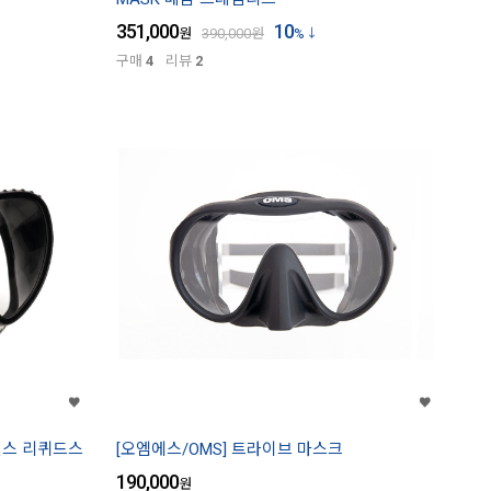
351,000
10
원
390,000
원
%
구매
4
리뷰
2
에센스 리퀴드스
[오엠에스/OMS] 트라이브 마스크
190,000
원