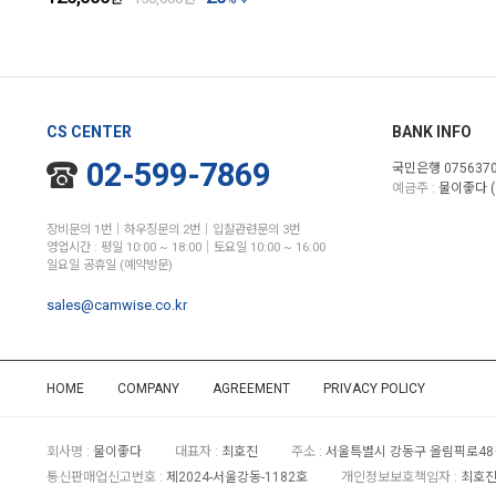
CS CENTER
BANK INFO
02-599-7869
국민은행 0756370
예금주 :
물이좋다 (
장비문의 1번│하우징문의 2번│입찰관련문의 3번
영업시간 : 평일 10:00 ~ 18:00│토요일 10:00 ~ 16:00
일요일 공휴일 (예약방문)
sales@camwise.co.kr
HOME
COMPANY
AGREEMENT
PRIVACY POLICY
회사명 :
물이좋다
대표자 :
최호진
주소 :
서울특별시 강동구 올림픽로48길
통신판매업신고번호 :
제2024-서울강동-1182호
개인정보보호책임자 :
최호진 