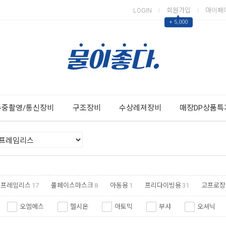
LOGIN
회원가입
마이페
▲
+ 5,000
Next
Previous
수중촬영/통신장비
구조장비
수상레져장비
매장DP상품특
프레임리스
17
풀페이스마스크
8
아동용
1
프리다이빙용
31
고프로장
오엠에스
헬시온
아토믹
부샤
오셔닉