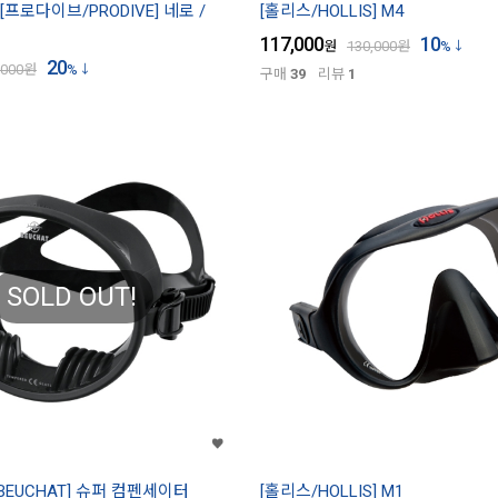
[프로다이브/PRODIVE] 네로 /
[홀리스/HOLLIS] M4
117,000
10
원
130,000
원
%
20
,000
원
%
구매
39
리뷰
1
SOLD OUT!
BEUCHAT] 슈퍼 컴펜세이터
[홀리스/HOLLIS] M1