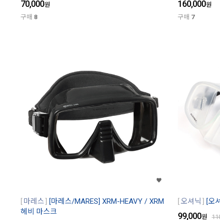
70,000
160,000
원
원
구매
8
구매
7
마레스
[마레스/MARES] XRM-HEAVY / XRM
오셔닉
[오셔
헤비 마스크
99,000
원
11