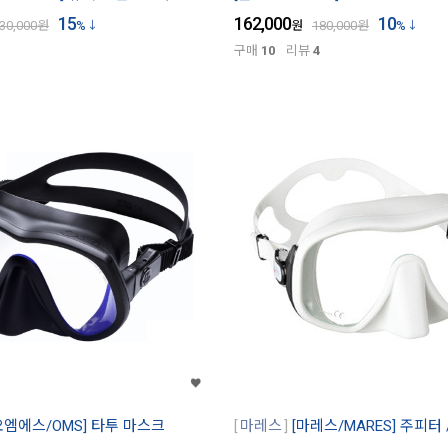
15
162,000
10
30,000
원
%
원
180,000
원
%
구매
10
리뷰
4
오엠에스/OMS] 타투 마스크
마레스
[마레스/MARES] 주피터 /