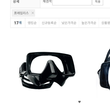
상세
재검색
적용
프레임리스
17
개
랭킹순
신규등록순
낮은가격순
높은가격순
상품