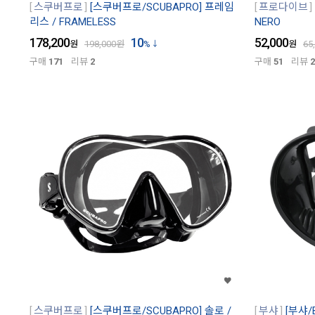
스쿠버프로
[스쿠버프로/SCUBAPRO] 프레임
프로다이브
리스 / FRAMELESS
NERO
178,200
10
52,000
원
198,000
원
%
원
65
구매
171
리뷰
2
구매
51
리뷰
2
스쿠버프로
[스쿠버프로/SCUBAPRO] 솔로 /
부샤
[부샤/