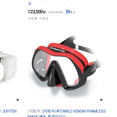
크
123,500
35
원
190,000
원
%
구매
9
리뷰
1
 JUPITER
아토믹
[아토믹/ATOMIC] VENOM FRAMLESS
MASK 베놈 프레임리스