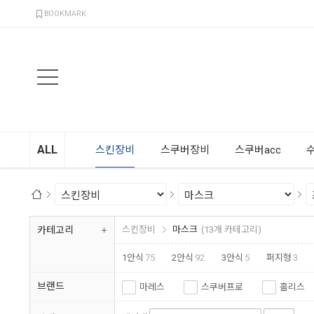
검색
BOOKMARK
ALL
스킨장비
스쿠버장비
스쿠버acc
카테고리
스킨장비
마스크
(13개 카테고리)
1안식
75
2안식
92
3안식
5
퍼지형
3
스트랩커버
19
마스크케이스
9
브랜드
마레스
스쿠버프로
홀리스