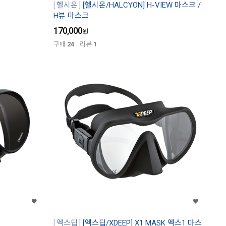
헬시온
[헬시온/HALCYON] H-VIEW 마스크 /
H뷰 마스크
170,000
원
구매
24
리뷰
1
엑스딥
[엑스딥/XDEEP] X1 MASK 엑스1 마스