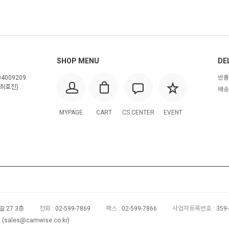
SHOP MENU
DE
4009209
반품
최호진)
배송
MYPAGE
CART
CS CENTER
EVENT
 27 3층
전화 :
02-599-7869
팩스 :
02-599-7866
사업자등록번호 :
359
(
sales@camwise.co.kr
)