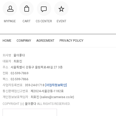
MYPAGE
CART
CS CENTER
EVENT
HOME
COMPANY
AGREEMENT
PRIVACY POLICY
회사명 :
물이좋다
대표자 :
최호진
주소 :
서울특별시 강동구 올림픽로48길 27 3층
전화 :
02-599-7869
팩스 :
02-599-7866
사업자등록번호 :
359-24-01718
[사업자정보확인]
통신판매업신고번호 :
제2024-서울강동-1182호
개인정보보호책임자 :
최호진 (
sales@camwise.co.kr
)
COPYRIGHT (c)
물이좋다
ALL RIGHTS RESERVED.