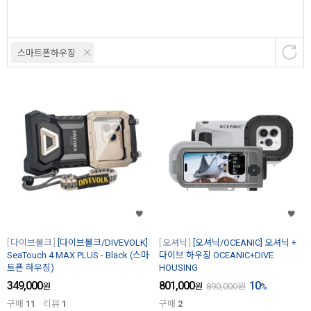
스마트폰하우징
다이브볼크
[다이브볼크/DIVEVOLK]
오셔닉
[오셔닉/OCEANIC] 오셔닉 +
SeaTouch 4 MAX PLUS - Black (스마
다이브 하우징 OCEANIC+DIVE
트폰 하우징)
HOUSING
349,000
801,000
10
원
원
890,000
원
%
구매
11
리뷰
1
구매
2