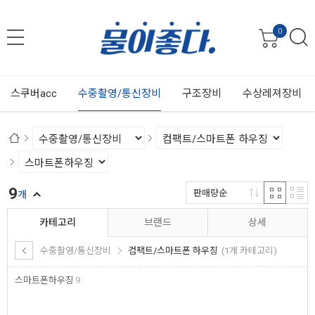
0
스쿠버acc
수중촬영/통신장비
구조장비
수상레져장비
9
판매량순
개
카테고리
브랜드
상세
수중촬영/통신장비
컴팩트/스마트폰 하우징
(1개 카테고리)
스마트폰하우징
9