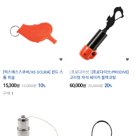
[엑스에스스쿠버/XS SCUBA] 윈드 스
프로다이브
[프로다이브/PRODIVE]
톰 휘슬
고리형 자석 쉐이커 블랙코팅
15,300
10
60,000
20
원
17,000
원
%
원
75,000
원
%
구매
1