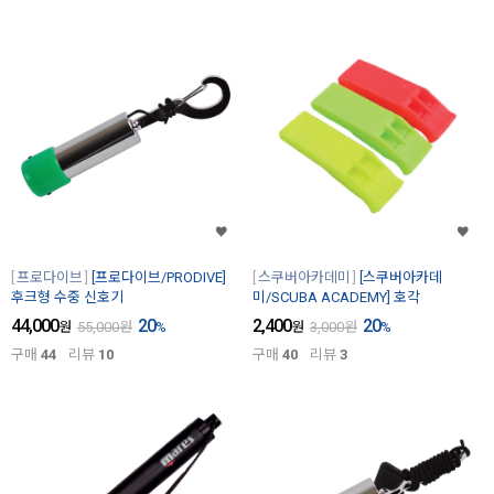
프로다이브
[프로다이브/PRODIVE]
스쿠버아카데미
[스쿠버아카데
후크형 수중 신호기
미/SCUBA ACADEMY] 호각
44,000
20
2,400
20
원
55,000
원
%
원
3,000
원
%
구매
44
리뷰
10
구매
40
리뷰
3