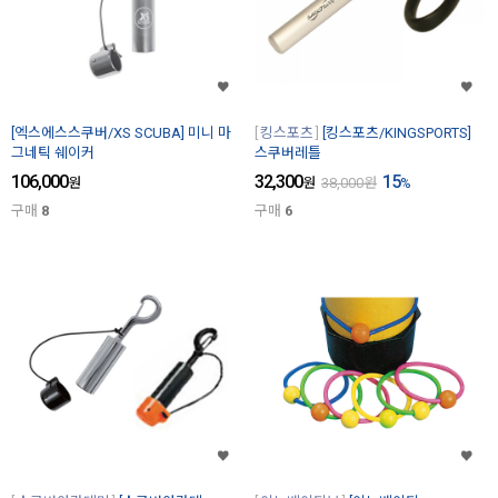
[엑스에스스쿠버/XS SCUBA] 미니 마
킹스포츠
[킹스포츠/KINGSPORTS]
그네틱 쉐이커
스쿠버레틀
106,000
32,300
15
원
원
38,000
원
%
구매
8
구매
6