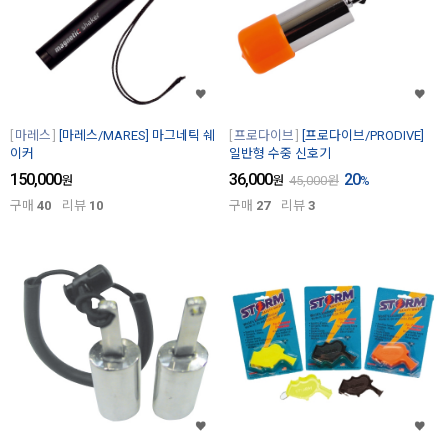
마레스
[마레스/MARES] 마그네틱 쉐
프로다이브
[프로다이브/PRODIVE]
이커
일반형 수중 신호기
150,000
36,000
20
원
원
45,000
원
%
구매
40
리뷰
10
구매
27
리뷰
3