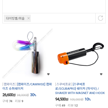
다이빙벨/휘슬
캠와이즈
[캠와이즈/CAMWISE] 캠와
스쿠버프로
[스쿠버프
이즈 슈퍼쉐이커
로/SCUBAPRO] 쉐이커 (자석식) /
SHAKER WITH MAGNET AND HOOK
26,600
30
원
38,000
원
%
94,500
10
원
105,000
원
%
구매
74
리뷰
9
구매
49
리뷰
12