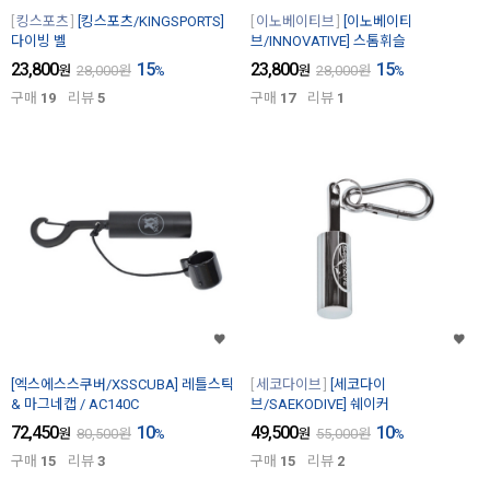
킹스포츠
[킹스포츠/KINGSPORTS]
이노베이티브
[이노베이티
다이빙 벨
브/INNOVATIVE] 스톰휘슬
23,800
15
23,800
15
원
28,000
원
%
원
28,000
원
%
구매
19
리뷰
5
구매
17
리뷰
1
[엑스에스스쿠버/XSSCUBA] 레틀스틱
세코다이브
[세코다이
& 마그네캡 / AC140C
브/SAEKODIVE] 쉐이커
72,450
10
49,500
10
원
80,500
원
%
원
55,000
원
%
구매
15
리뷰
3
구매
15
리뷰
2