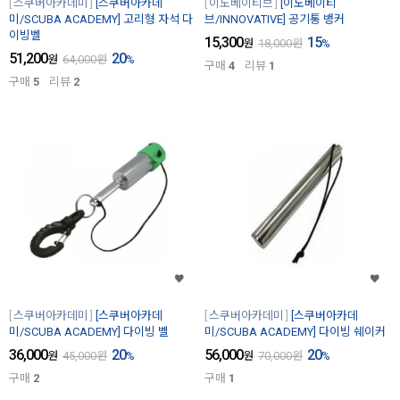
스쿠버아카데미
[스쿠버아카데
이노베이티브
[이노베이티
미/SCUBA ACADEMY] 고리형 자석 다
브/INNOVATIVE] 공기통 뱅커
이빙벨
15,300
15
원
18,000
원
%
51,200
20
원
64,000
원
%
구매
4
리뷰
1
구매
5
리뷰
2
스쿠버아카데미
[스쿠버아카데
스쿠버아카데미
[스쿠버아카데
미/SCUBA ACADEMY] 다이빙 벨
미/SCUBA ACADEMY] 다이빙 쉐이커
36,000
20
56,000
20
원
45,000
원
%
원
70,000
원
%
구매
2
구매
1