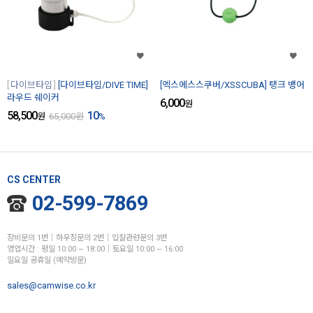
다이브타임
[다이브타임/DIVE TIME]
[엑스에스스쿠버/XSSCUBA] 탱크 뱅어
라우드 쉐이커
6,000
원
58,500
10
원
65,000
원
%
CS CENTER
02-599-7869
장비문의 1번│하우징문의 2번│입찰관련문의 3번
영업시간 : 평일 10:00 ~ 18:00│토요일 10:00 ~ 16:00
일요일 공휴일 (예약방문)
sales@camwise.co.kr