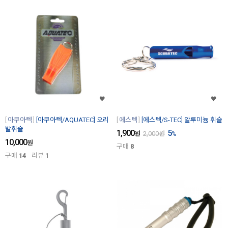
아쿠아텍
[아쿠아텍/AQUATEC] 오리
에스텍
[에스텍/S-TEC] 알루미늄 휘슬
발휘슬
1,900
5
원
2,000
원
%
10,000
원
구매
8
구매
14
리뷰
1