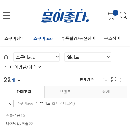
0
스쿠버장비
스쿠버acc
수중촬영/통신장비
구조장비
22
판매량순
개
카테고리
브랜드
상세
스쿠버acc
얼러트
(2개 카테고리)
수륙겸용
10
다이빙벨/휘슬
22