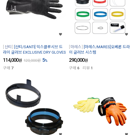
산티
[산티/SANTI] 익스클루시브 드
마레스
[마레스/MARES]오베론 드라
라이 글러브 EXCLUSIVE DRY GLOVES
이 글러브 시스템
114,000
5
290,000
원
120,000
원
%
원
구매
7
구매
6
리뷰
1