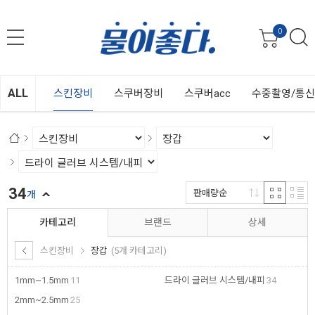
0
ALL
스킨장비
스쿠버장비
스쿠버acc
수중촬영/통
34
판매량순
개
카테고리
브랜드
상세
스킨장비
장갑
(5개 카테고리)
1mm~1.5mm
11
드라이 글러브 시스템/내피
34
2mm~2.5mm
25