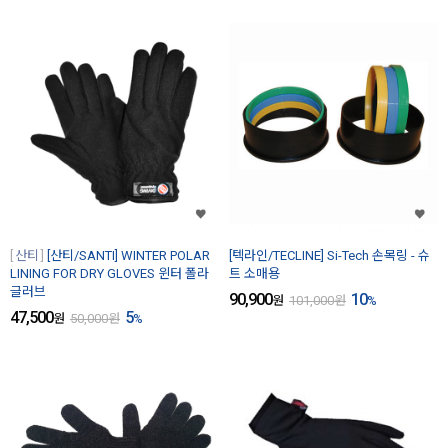
산티
[산티/SANTI] WINTER POLAR
[텍라인/TECLINE] Si-Tech 손목링 - 슈
LINING FOR DRY GLOVES 윈터 폴라
트 소매용
글러브
90,900
10
원
101,000
원
%
47,500
5
원
50,000
원
%