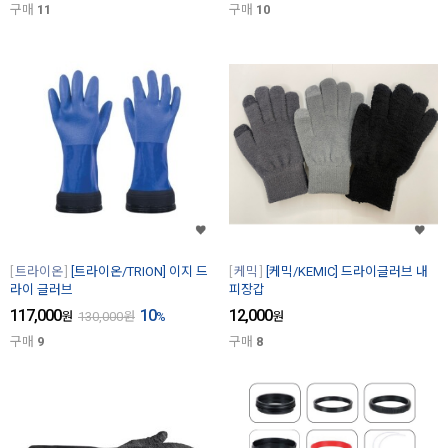
구매
11
구매
10
트라이온
[트라이온/TRION] 이지 드
케믹
[케믹/KEMIC] 드라이글러브 내
라이 글러브
피장갑
117,000
10
12,000
원
130,000
원
%
원
구매
9
구매
8