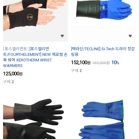
포스엘리먼트
[포스엘리먼
[텍라인/TECLINE] Si-Tech 드라이 장갑
트/FOURTHELEMENT] NEW 제로썸 손
링용
목 워머 XEROTHERM WRIST
152,100
10
원
169,000
원
%
WARMERS
구매
2
125,000
원
구매
2