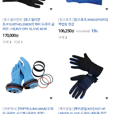
포스엘리먼트
[포스엘리먼
킹스포츠
[킹스포츠/KINGSPORTS]
트/FOURTHELEMENT] 헤비 드라이 글
잭업링 장갑
러브 / HEAVY DRY GLOVE M/W
106,250
15
원
125,000
원
%
170,000
원
구매
2
구매
2
리뷰
1
아쿠아나
[아쿠아나/AKUANA] 드라
케이공일
[케이공일/K01] K01 HF
이 글러브 시스템 (글러브 포함)
UNDER GLOVE 드라이 내피용 장갑