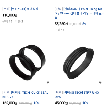
쿠비
[쿠비/KUBI] 동계장갑
산티
[산티/SANTI] Polar Lining for
Dry Gloves 산티 폴라 리닝 드라이 글러
110,000
원
브
구매
15
리뷰
2
33,250
5
원
35,000
원
%
구매
11
씨텍
[씨텍/SI-TECH] QUICK SEAL
씨텍
[씨텍/SI-TECH] STIFF RING
KIT OVAL
OVAL
162,000
10
45,000
10
원
180,000
원
%
원
50,000
원
%