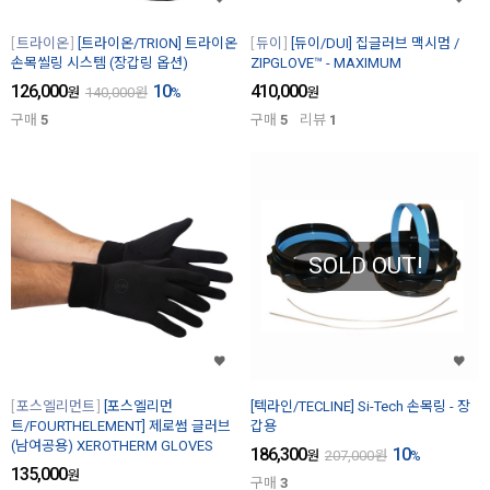
트라이온
[트라이온/TRION] 트라이온
듀이
[듀이/DUI] 집글러브 맥시멈 /
손목씰링 시스템 (장갑링 옵션)
ZIPGLOVE™ - MAXIMUM
126,000
10
410,000
원
140,000
원
%
원
구매
5
구매
5
리뷰
1
SOLD OUT!
포스엘리먼트
[포스엘리먼
[텍라인/TECLINE] Si-Tech 손목링 - 장
트/FOURTHELEMENT] 제로썸 글러브
갑용
(남여공용) XEROTHERM GLOVES
186,300
10
원
207,000
원
%
135,000
원
구매
3