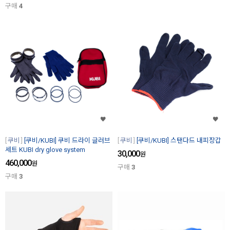
구매
4
쿠비
[쿠비/KUBI] 쿠비 드라이 글러브
쿠비
[쿠비/KUBI] 스탠다드 내피장갑
세트 KUBI dry glove system
30,000
원
460,000
원
구매
3
구매
3