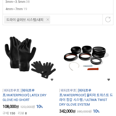
3mm~3.5mm
38
4mm~7mm
19
드라이 글러브 시스템/내피
워터프루프
[워터프루
워터프루프
[워터프루
프/WATERPROOF] LATEX DRY
프/WATERPROOF] 울티마 트위스트 드
GLOVE HD SHORT
라이 장갑 시스템 / ULTIMA TWIST
DRY GLOVE SYSTEM
108,000
10
원
120,000
원
%
342,000
10
원
380,000
원
%
구매
150
리뷰
8