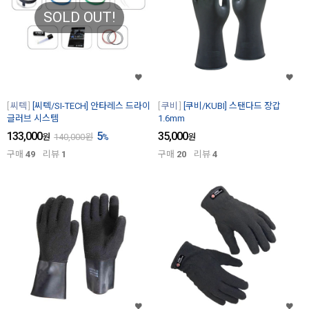
SOLD OUT!
씨텍
[씨텍/SI-TECH] 안타레스 드라이
쿠비
[쿠비/KUBI] 스탠다드 장갑
글러브 시스템
1.6mm
133,000
5
35,000
원
140,000
원
%
원
구매
49
리뷰
1
구매
20
리뷰
4