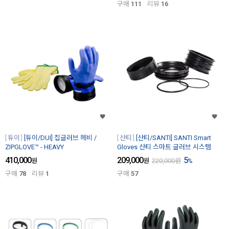
구매
111
리뷰
16
듀이
[듀이/DUI] 집글러브 헤비 /
산티
[산티/SANTI] SANTI Smart
ZIPGLOVE™ - HEAVY
Gloves 산티 스마트 글러브 시스템
410,000
209,000
5
원
원
220,000
원
%
구매
78
리뷰
1
구매
57