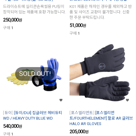
드라이슈트에 실리콘손목씰용 PU링이
K01 제품은 하자인 경우를 제외하고 반
장착되어 있는 제품에 호환 가능합니다.
품 및 사이즈 교환이 불가합니다. 신중
한 주문 부탁드립니다.
250,000
원
51,000
원
구매
1
구매
1
SOLD OUT!
듀이
[듀이/DUI] 집글러브 헤비듀티
포스엘리먼트
[포스엘리먼
WD / HEAVY DUTY BLUE WD
트/FOURTHELEMENT] 할로 AR 글러브
HALO AR GLOVES
540,000
원
205,000
원
구매
1