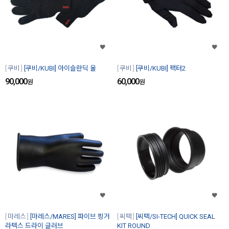
쿠비
[쿠비/KUBI] 아이슬란딕 울
쿠비
[쿠비/KUBI] 팩터2
90,000
60,000
원
원
마레스
[마레스/MARES] 파이브 핑거
씨텍
[씨텍/SI-TECH] QUICK SEAL
라텍스 드라이 글러브
KIT ROUND