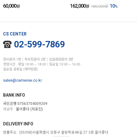
60,000
162,000
10
원
원
180,000
원
%
CS CENTER
02-599-7869
장비문의 1번│하우징문의 2번│입찰관련문의 3번
영업시간 : 평일 10:00 ~ 18:00│토요일 10:00 ~ 16:00
일요일 공휴일 (예약방문)
sales@camwise.co.kr
BANK INFO
국민은행 07563704009209
예금주 :
물이좋다 (최호진)
DELIVERY INFO
반품주소 :
(05398)서울특별시 강동구 올림픽로48길 27 3층 물이좋다