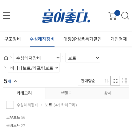
0
구조장비
수상레져장비
매장DP상품특가할인
개인결제
5
판매량순
개
카테고리
브랜드
상세
수상레져장비
보트
(4개 카테고리)
고무보트
56
콤비보트
27