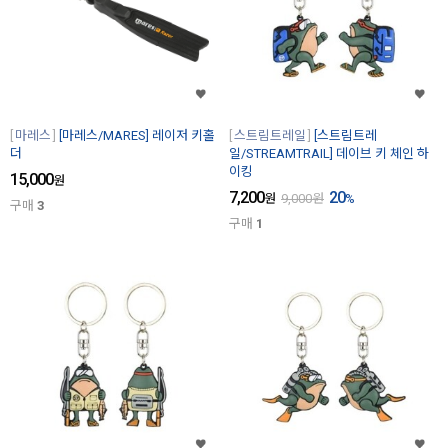
마레스
[마레스/MARES] 레이저 키홀
스트림트레일
[스트림트레
더
일/STREAMTRAIL] 데이브 키 체인 하
이킹
15,000
원
7,200
20
원
9,000
원
%
구매
3
구매
1