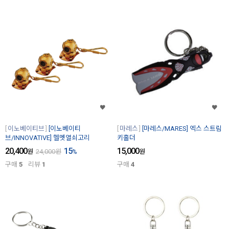
이노베이티브
[이노베이티
마레스
[마레스/MARES] 엑스 스트림
브/INNOVATIVE] 헬멧열쇠고리
키홀더
20,400
15
15,000
원
24,000
원
%
원
구매
5
리뷰
1
구매
4