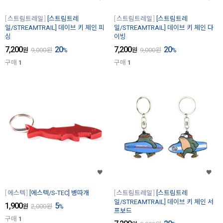
스트림트레일
[스트림트레
스트림트레일
[스트림트레
일/STREAMTRAIL] 데이브 키 체인 피
일/STREAMTRAIL] 데이브 키 체인 다
싱
이빙
7,200
20
7,200
20
원
9,000
원
%
원
9,000
원
%
구매
1
구매
1
에스텍
[에스텍/S-TEC] 병따개
스트림트레일
[스트림트레
일/STREAMTRAIL] 데이브 키 체인 서
1,900
5
원
2,000
원
%
프보드
구매
1