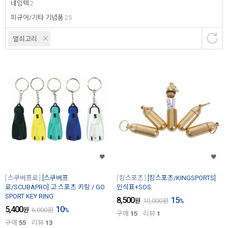
네임텍
2
피규어/기타 기념품
25
열쇠고리
스쿠버프로
[스쿠버프
킹스포츠
[킹스포츠/KINGSPORTS]
로/SCUBAPRO] 고 스포츠 키링 / GO
인식표+SOS
SPORT KEY RING
8,500
15
원
10,000
원
%
5,400
10
원
6,000
원
%
구매
15
리뷰
1
구매
55
리뷰
13