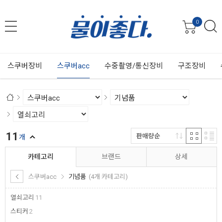
0
스쿠버장비
스쿠버acc
수중촬영/통신장비
구조장비
11
판매량순
개
카테고리
브랜드
상세
스쿠버acc
기념품
(4개 카테고리)
열쇠고리
11
스티커
2