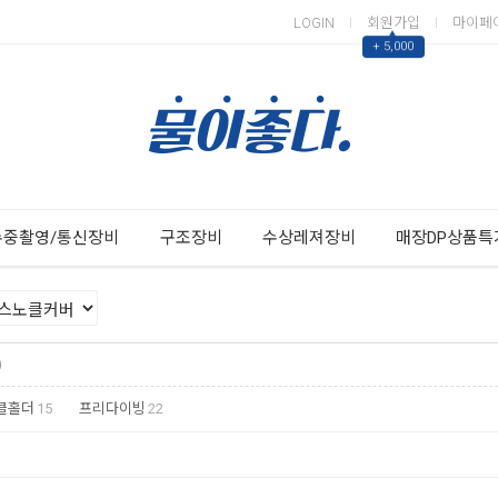
LOGIN
회원가입
마이페
▲
+ 5,000
Next
Previous
수중촬영/통신장비
구조장비
수상레져장비
매장DP상품특
)
클홀더
15
프리다이빙
22