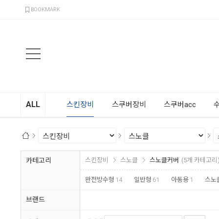
검색
BOOKMARK
ALL
스킨장비
스쿠버장비
스쿠버acc
카테고리
스킨장비
스노클
스노클커버
(5개 카테고리
완전방수형
14
일반형
61
아동용
1
스노
브랜드