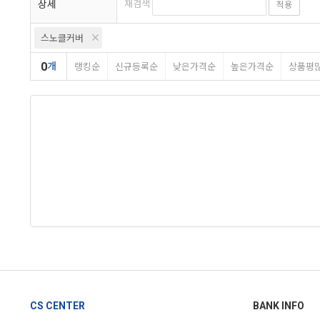
상세
재검색
적용
스노클커버
0
개
랭킹순
신규등록순
낮은가격순
높은가격순
상품평
CS CENTER
BANK INFO