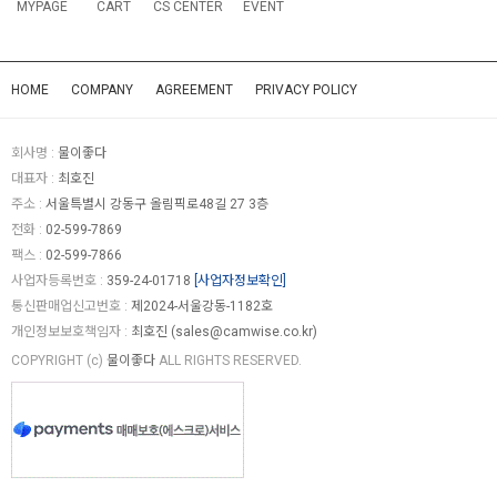
MYPAGE
CART
CS CENTER
EVENT
HOME
COMPANY
AGREEMENT
PRIVACY POLICY
회사명 :
물이좋다
대표자 :
최호진
주소 :
서울특별시 강동구 올림픽로48길 27 3층
전화 :
02-599-7869
팩스 :
02-599-7866
사업자등록번호 :
359-24-01718
[사업자정보확인]
통신판매업신고번호 :
제2024-서울강동-1182호
개인정보보호책임자 :
최호진 (
sales@camwise.co.kr
)
COPYRIGHT (c)
물이좋다
ALL RIGHTS RESERVED.