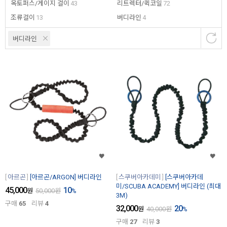
옥토퍼스/게이지 걸이
43
리트렉터/퀵코일
72
조류걸이
13
버디라인
4
버디라인
아르곤
[아르곤/ARGON] 버디라인
스쿠버아카데미
[스쿠버아카데
미/SCUBA ACADEMY] 버디라인 (최대
45,000
10
원
50,000
원
%
3M)
구매
65
리뷰
4
32,000
20
원
40,000
원
%
구매
27
리뷰
3