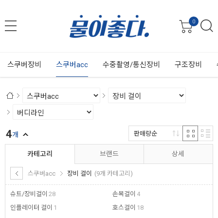
0
스쿠버장비
스쿠버acc
수중촬영/통신장비
구조장비
4
판매량순
개
카테고리
브랜드
상세
스쿠버acc
장비 걸이
(9개 카테고리)
슈트/장비걸이
28
손목걸이
4
인플레이터 걸이
1
호스걸이
18